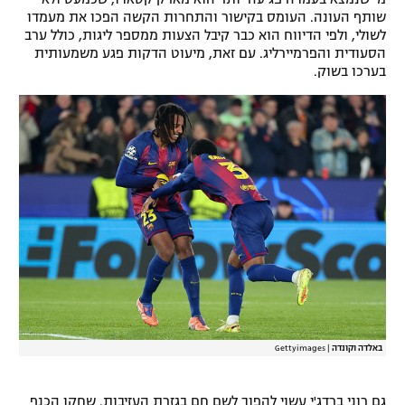
שותף העונה. העומס בקישור והתחרות הקשה הפכו את מעמדו
לשולי, ולפי הדיווח הוא כבר קיבל הצעות ממספר ליגות, כולל ערב
הסעודית והפרמיירליג. עם זאת, מיעוט הדקות פגע משמעותית
בערכו בשוק.
באלדה וקונדה
|
Gettyimages
גם רוני ברדג'י עשוי להפוך לשם חם בגזרת העזיבות. שחקן הכנף