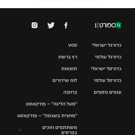
כדורגל ישראלי
VOD
כדורגל עולמי
רץ ברשת
ליגת העל
כדורסל ישראלי
תוצאות
ליגת
ליגה לאומית
האלופות
כדורסל עולמי
לוח שידורים
ליגת ווינר
סל
גביע הטוטו
ענפים נוספים
ברחבה
ליגה
NBA
אירופית
"מעל הליגה" – פודקאסט
ליגה לאומית
ליגיונרים
טניס
יורוליג
ליגה אנגלית
"מחצית בשכונה" – פודקאסט
כדורסל נשים
גביע המדינה
כדוריד
יורוקאפ
ליגה גרמנית
משתתפים וזוכים
בפרסים
מכבי תל
נבחרת