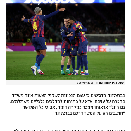
רשיון להקרנה פומבית לבית עסק
הצטרפות לחבילת הערוצים
לוח דרושים – ג'ובנט
תגיות
המגזין
קסאדו, אראוחו ורשפורד
|
gettyimages
בברצלונה מדגישים כי עצם הנכונות לשקול הצעות אינה מעידה
בהכרח על עזיבה, אלא על פתיחות למהלכים כלכליים משתלמים.
גם רונלד אראוחו מוזכר כמקרה דומה, אם כי כל השלושה
"חושבים רק על המשך דרכם בברצלונה".
מי שנמצא בעמדה פגיעה יותר הוא מארק קסאדו, שכמעט ולא