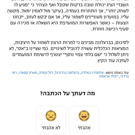
השבדי הציג יכולת טובה בדקות שקיבל ואף הצהיר כי "מגיע לו
לשחק יותר", אך התחרות בעמדה, בעיקר מול לאמין ימאל, מקשה
עליו. במועדון מעוניינים לשמור עליו, אך אם יבקש לעזוב, ייבחנו
הצעות – כאשר האפשרות המועדפת היא השאלה או מכירה עם
סעיף רכישה חוזרת.
לסיכום, בברצלונה מבינים כי למרות הרצון לשמור על היציבות,
המציאות הכלכלית עשויה להוביל לשינויים. כפי שציינו ב"אס", לא
ניתן לשלול כי "שם בלתי צפוי נוסף" יצטרף לרשימת המועמדים
לעזיבה עוד הקיץ.
עוד באותו נושא:
אלחנדרו באלדה
,
ברצלונה בכדורגל
,
ז'ול קונדה
,
מארק קסאדו
,
רוני
ברדג'י
,
רונלד אראוחו
מה דעתך על הכתבה?
אהבתי
לא אהבתי