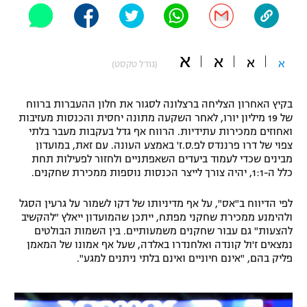
"מחצית בשכונה" – פודקאסט
אופניים
א
א
ספורט מוטורי
א
א
משתתפים וזוכים בפרסים
(גודל טקסט)
כדורמים
בקיץ האחרון הצליחה ברצלונה לסגור את חלון ההעברות ברווח
תקנון משתתפים וזוכים בפרסים
טניס
של 19 מיליון יורו, לאחר השקעה מתונה יחסית והכנסות מעזיבות
פוטבול אמריקאי NFL
ואחוזים ממכירות עתידיות. הרווח אף גדל בעקבות מעבר בלתי
תקנון עבור פעילות אלקטרה
צפוי של דרו פרננדס לפ.ס.ז' באמצע העונה. עם זאת, במועדון
גיימינג E-Sports
מבינים שכדי לעמוד ביעדים השאפתניים ולחזור לפעילות תחת
בייסבול MLB
תקנון עבור פעילות ספורט 1 – "מרלן"
כלל ה-1:1, יהיה צורך לייצר הכנסות נוספות ממכירת שחקנים.
ספורט אתגרי ואקסטרים
תנאי שימוש
לפי הדיווח ב"אס", על אף מדיניותו של דקו לשמור על גרעין הסגל
ולהימנע ממכירת שחקני מפתח, ייתכן שהמועדון ייאלץ "להקשיב
אומנויות לחימה
להצעות" גם עבור שחקנים משמעותיים. בין השמות הבולטים
נמצאים ז'ול קונדה ואלחנדרו באלדה, שעל אף אמונו של המאמן
מדיניות פרטיות
גיימינג E-Sports
פליק בהם, "אינם חיוניים ואינם בלתי ניתנים למגע".
תקנון פעילות ספורט 1