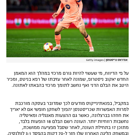
רשיון להקרנה פומבית לבית עסק
הצטרפות לחבילת הערוצים
לוח דרושים – ג'ובנט
תגיות
אנדראס כריסטנסן
|
Getty images
המגזין
על פי הדיווח, מי שעשוי להיות גורם מרכזי במהלך הוא המאמן
החדש יאקוב ניסטרופ, שמונה לאחר עזיבתו של רפא בניטס, ומכיר
היטב את הבלם הדני ואף נחשב לתומך מרכזי בהבאתו לאתונה.
במקביל, בפנאתינייקוס מודעים לכך שמדובר בעסקה מורכבת
למרות האפשרות שכריסטנסן יהפוך לשחקן חופשי אם לא יאריך
את חוזהו בברצלונה, כאשר גם ההצעות מאנגליה ומאיטליה
נחשבות רווחיות יותר. העונה רשם הבלם 18 הופעות בלבד,
מתוכן 17 בתחילת העונה, לאחר שסבל מפציעה ממושכת,
ובמשחק הליגה האחרון שלו חזר ל-70 דקות בהפסד 3:1 לוולנסיה.