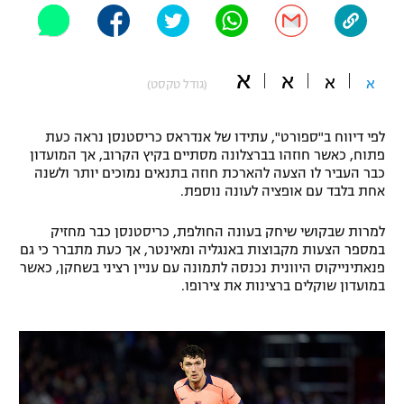
"מחצית בשכונה" – פודקאסט
אופניים
א
א
ספורט מוטורי
א
א
משתתפים וזוכים בפרסים
(גודל טקסט)
כדורמים
לפי דיווח ב"ספורט", עתידו של אנדראס כריסטנסן נראה כעת
תקנון משתתפים וזוכים בפרסים
טניס
פתוח, כאשר חוזהו בברצלונה מסתיים בקיץ הקרוב, אך המועדון
פוטבול אמריקאי NFL
כבר העביר לו הצעה להארכת חוזה בתנאים נמוכים יותר ולשנה
תקנון עבור פעילות אלקטרה
אחת בלבד עם אופציה לעונה נוספת.
גיימינג E-Sports
בייסבול MLB
תקנון עבור פעילות ספורט 1 – "מרלן"
למרות שבקושי שיחק בעונה החולפת, כריסטנסן כבר מחזיק
במספר הצעות מקבוצות באנגליה ומאינטר, אך כעת מתברר כי גם
ספורט אתגרי ואקסטרים
תנאי שימוש
פנאתינייקוס היוונית נכנסה לתמונה עם עניין רציני בשחקן, כאשר
במועדון שוקלים ברצינות את צירופו.
אומנויות לחימה
מדיניות פרטיות
גיימינג E-Sports
תקנון פעילות ספורט 1