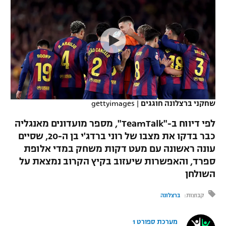
כדורסל נשים
נבחרת ישראל
יורוליג
ליגה ספרדית
טניס
VOD
מכבי תל אביב
מכבי חיפה
יורוקאפ
ליגה איטלקית
כדוריד
הפועל חולון
בית"ר ירושלים
רץ ברשת
ליגה צרפתית
כדורעף
הפועל ירושלים
מכבי תל אביב
ליגה הולנדית
שחייה
תוצאות
שחקני ברצלונה חוגגים
|
gettyimages
דני אבדיה
הפועל תל אביב
ליגה טורקית
לפי דיווח ב-"TeamTalk", מספר מועדונים מאנגליה
ג'ודו
הפועל חיפה
כבר בדקו את מצבו של רוני ברדג'י בן ה-20, שסיים
לוח שידורים
ליגה סינית
עונה ראשונה עם מעט דקות משחק במדי אלופת
אגרוף
הפועל באר שבע
ספרד, והאפשרות שיעזוב בקיץ הקרוב נמצאת על
ליגה ברזילאית
ברחבה
השולחן
ספורט אולימפי
מכבי נתניה
ליגות נוספות
קבוצות:
ברצלונה
UFC
"מעל הליגה" – פודקאסט
בני יהודה
מערכת ספורט 1
היאבקות WWE