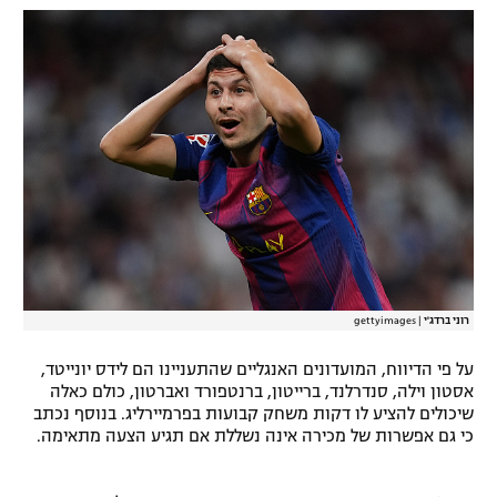
רשיון להקרנה פומבית לבית עסק
הצטרפות לחבילת הערוצים
לוח דרושים – ג'ובנט
תגיות
המגזין
רוני ברדג'י
|
gettyimages
על פי הדיווח, המועדונים האנגליים שהתעניינו הם לידס יונייטד,
אסטון וילה, סנדרלנד, ברייטון, ברנטפורד ואברטון, כולם כאלה
שיכולים להציע לו דקות משחק קבועות בפרמיירליג. בנוסף נכתב
כי גם אפשרות של מכירה אינה נשללת אם תגיע הצעה מתאימה.