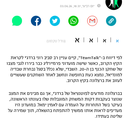
יום רביעי, 18:37, 03.06.26
"מחצית בשכונה" – פודקאסט
אופניים
ספורט מוטורי
משתתפים וזוכים בפרסים
א
א
כדורמים
א
א
(גודל טקסט)
תקנון משתתפים וזוכים בפרסים
טניס
פוטבול אמריקאי NFL
תקנון עבור פעילות אלקטרה
לפי דיווח ב-"TeamTalk", קיים עניין רב סביב רוני ברדג'י לקראת
הקיץ הקרוב, כאשר שישה מועדוני פרמיירליג כבר ביררו לגבי מצבו
גיימינג E-Sports
בייסבול MLB
של שחקן הכנף בן ה-20. השבדי, שלא נכלל בסגל נבחרת שבדיה
תקנון עבור פעילות ספורט 1 – "מרלן"
למונדיאל, נמצא כעת בחופשה ונחשב לאחד השחקנים שעשויים
ספורט אתגרי ואקסטרים
לעזוב את ברצלונה בקיץ הקרוב.
תנאי שימוש
בברצלונה מודעים לפוטנציאל של ברדג'י, אך גם מבינים את המצב
אומנויות לחימה
שנוצר בעקבות דקות המשחק המוגבלות שלו בעונתו הראשונה,
מדיניות פרטיות
בעיקר בשל התחרות על העמדה עם לאמין ימאל. במועדון היו
גיימינג E-Sports
מעדיפים לראות אותו ממשיך להתפתח בהשאלה, תוך שמירה על
שליטה בעתידו.
תקנון פעילות ספורט 1