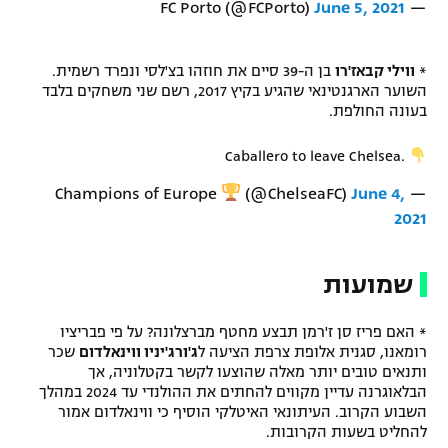
June 5, 2021
— FC Porto (@FCPorto)
רשיון להקרנה פומבית לבית עסק
*
ווילי קבאז'רו
בן ה-39 סיים את חוזהו בצ'לסי ונפרד רשמית.
הצטרפות לחבילת הערוצים
השוער הארגנטינאי שהגיע בקיץ 2017, רשם שני משחקים בלבד
בעונה החולפת.
לוח דרושים – ג'ובנט
Caballero to leave Chelsea.
תגיות
(@ChelseaFC)
June 4,
— Champions of Europe
המגזין
2021
שמועות
* האם פריז סן ז'רמן תבצע מחטף מברצלונה? על פי פבריציו
רומאנו, סגנית אלופת צרפת הציעה ל
ג'ורג'יניו ווינאלדום
שכר
ותנאים טובים יותר מאלה שהוצעו לקשר בקטלוניה, אך
הבלאוגרנה עדיין מקווים להחתים את ההולנדי עד 2024 במהלך
השבוע הקרוב. העיתונאי האיטלקי הוסיף כי ווינאלדום אמור
להחליט בשעות הקרובות.