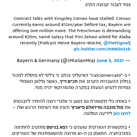
צפוי לעבור קבוצה הקיץ.
Contract talks with Kingsley Coman have stalled. Coman
currently earns around €12m/year before tax, Bayern are
offering one million more. The Frenchman is demanding
around €20m, same salary that Pini Zahavi asked for Alaba
recently [Podcast Meine Bayern-Woche,
@Plettigoal
]
pic.twitter.com/InN83io5sb
June 3, 2021
— Bayern & Germany (@iMiaSanMia)
* ב-"Calciomercato" האיטלקי נכתב כי צ'לסי לא פוסלת למכור
בחלון ההעברות הקרוב את
חכים זייך
, כאשר מילאן ונאפולי
צפויות להגיש הצעות במקרה שהמרוקאי יהיה פנוי.
* באותו כלי תקשורת גם נטען כי אלגרי רוצה להחזיר ליובנטוס
את
פול פוגבה ומיראלם פיאניץ'
והציג את רשימת הרכש שלו –
לחצו כאן
לידיעה המלאה.
* בתקשורת הטורקית טוענים כי
רפא בניטס
מתקרב לחתימה
בפנרבחצ'ה. המאמן בן ה-61 מרוצה מהשאפתנות של הטורקים.