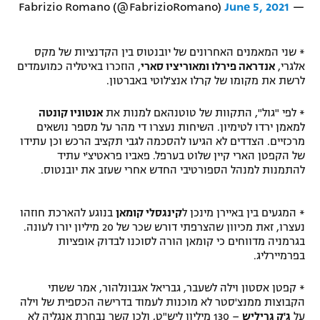
June 5, 2021
— Fabrizio Romano (@FabrizioRomano)
* שני המאמנים האחרונים של יובנטוס בין הקדנציות של מקס
אלגרי,
אנדראה פירלו ומאוריציו סארי
, הוזכרו באיטליה כמועמדים
לרשת את מקומו של קרלו אנצ'לוטי באברטון.
* לפי "גול", התקוות של טוטנהאם למנות את
אנטוניו קונטה
למאמן ירדו לטימיון. השיחות נעצרו די מהר על מספר נושאים
מרכזיים. הצדדים לא הגיעו להסכמה לגבי תקציב הרכש וכן עתידו
של הקפטן הארי קיין שלוט בערפל. פאביו פראטיצ'י עתיד
להתמנות למנהל הספורטיבי החדש אחרי שעזב את יובנטוס.
* המגעים בין באיירן מינכן ל
קינגסלי קומאן
בנוגע להארכת חוזהו
נעצרו, זאת מכיוון שהצרפתי דורש שכר של 20 מיליון יורו לעונה.
בגרמניה מדווחים כי קומאן הורה לסוכנו לבדוק אופציות
בפרמיירליג.
* קפטן אסטון וילה לשעבר, גבריאל אגבונלהור, אמר ששתי
הקבוצות ממנצ'סטר לא מוכנות לעמוד בדרישה הכספית של וילה
על
ג'ק גריליש
– 130 מיליון ליש"ט, ולכן קשר נבחרת אנגליה לא