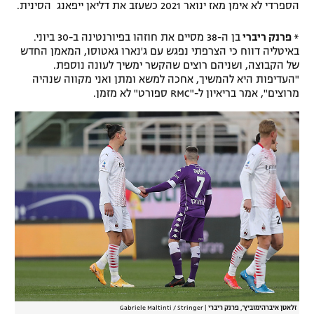
הספרדי לא אימן מאז ינואר 2021 כשעזב את דליאן ייפאנג הסינית.
*
פרנק ריברי
בן ה-38 מסיים את חוזהו בפיורנטינה ב-30 ביוני.
באיטליה דווח כי הצרפתי נפגש עם ג'נארו גאטוסו, המאמן החדש
של הקבוצה, ושניהם רוצים שהקשר ימשיך לעונה נוספת.
"העדיפות היא להמשיך, אחכה למשא ומתן ואני מקווה שנהיה
מרוצים", אמר בריאיון ל-"RMC ספורט" לא מזמן.
זלאטן איברהימוביץ', פרנק ריברי
|
Gabriele Maltinti / Stringer