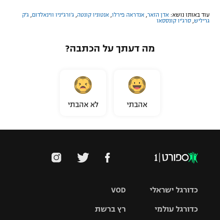
עוד באותו נושא:
אדן הזאר
,
אנדראה פירלו
,
אנטוניו קונטה
,
ג'ורג'יניו ווינאלדום
,
ג'ק
גריליש
,
סרג'יו קונססאו
מה דעתך על הכתבה?
אהבתי
לא אהבתי
כדורגל ישראלי
VOD
כדורגל עולמי
רץ ברשת
ליגת העל