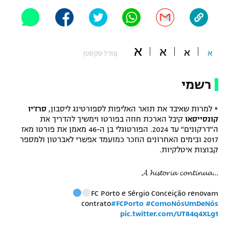
"מחצית בשכונה" – פודקאסט
אופניים
ספורט מוטורי
משתתפים וזוכים בפרסים
א
א
א
א
(גודל טקסט)
כדורמים
תקנון משתתפים וזוכים בפרסים
רשמי
טניס
פוטבול אמריקאי NFL
תקנון עבור פעילות אלקטרה
* למרות שאיבד את תואר האליפות לספורטינג ליסבון,
סרז'יו
גיימינג E-Sports
בייסבול MLB
קונסייסאו
קיבל הארכת חוזה בפורטו וימשיך להדריך את
תקנון עבור פעילות ספורט 1 – "מרלן"
ה"דרקונים" עד 2024. הפורטוגלי בן ה-46 מאמן את פורטו מאז
2017 ובימים האחרונים הוזכר כמועמד אפשרי לאברטון ולמספר
ספורט אתגרי ואקסטרים
קבוצות איטלקיות.
תנאי שימוש
אומנויות לחימה
𝓐 𝓱𝓲𝓼𝓽𝓸𝓻𝓲𝓪 𝓬𝓸𝓷𝓽𝓲𝓷𝓾𝓪…
מדיניות פרטיות
גיימינג E-Sports
FC Porto e Sérgio Conceição renovam
contrato
#FCPorto
#ComoNósUmDeNós
pic.twitter.com/UT84q4XLg1
תקנון פעילות ספורט 1