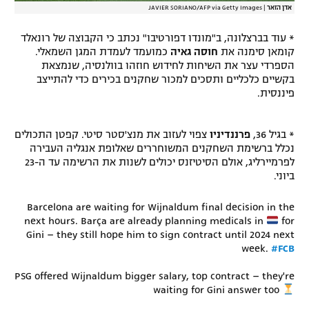
אדן הזאר
|
JAVIER SORIANO/AFP via Getty Images
* עוד בברצלונה, ב"מונדו דפורטיבו" נכתב כי הקבוצה של רונאלד
קומאן סימנה את
חוסה גאיה
כמועמד לעמדת המגן השמאלי.
הספרדי עצר את השיחות לחידוש חוזהו בוולנסיה, שנמצאת
בקשיים כלכליים ותסכים למכור שחקנים בכירים כדי להתייצב
פיננסית.
* בגיל 36,
פרננדיניו
צפוי לעזוב את מנצ'סטר סיטי. קפטן התכולים
נכלל ברשימת השחקנים המשוחררים שאלופת אנגליה העבירה
לפרמיירליג, אולם הסיטיזנס יכולים לשנות את הרשימה עד ה-23
ביוני.
Barcelona are waiting for Wijnaldum final decision in the
next hours. Barça are already planning medicals in
for
Gini – they still hope him to sign contract until 2024 next
week.
#FCB
PSG offered Wijnaldum bigger salary, top contract – they're
waiting for Gini answer too