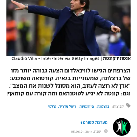
כדורסל נשים
נבחרת ישראל
יורוליג
ליגה ספרדית
טניס
VOD
מכבי תל אביב
מכבי חיפה
יורוקאפ
ליגה איטלקית
כדוריד
הפועל חולון
בית"ר ירושלים
רץ ברשת
ליגה צרפתית
כדורעף
הפועל ירושלים
מכבי תל אביב
ליגה הולנדית
אנטוניו קונטה
|
Claudio Villa - Inter/Inter via Getty Images
שחייה
תוצאות
דני אבדיה
הפועל תל אביב
הצרפתים הגישו לווינאלדום הצעה גבוהה יותר מזו
ליגה טורקית
ג'ודו
של ברצלונה, שמעוניינת בגאיה. קורטואה משוכנע:
הפועל חיפה
לוח שידורים
"אדן לא רוצה לעזוב, הוא מסוגל לשנות את המצב".
ליגה סינית
אגרוף
וגם: קונטה לא יגיע לטוטנהאם ומה קורה עם קומאן?
הפועל באר שבע
ליגה ברזילאית
ברחבה
ספורט אולימפי
קבוצות:
ברצלונה
פיורנטינה
ריאל מדריד
צ'לסי
מכבי נתניה
ליגות נוספות
UFC
מערכת ספורט 1
"מעל הליגה" – פודקאסט
בני יהודה
שבת, 21:17, 05.06.21
היאבקות WWE