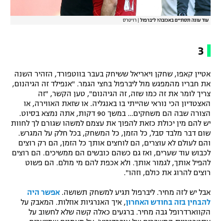
עוד עונה תסתיים באכזבה? ליברפול
|
רויטרס
3
אטיין קאפו, שחקן ויאריאל ששיחק בעבר בווטפורד, הזהיר השנה
את חבריו מהמפגש מול ליברפול בחצי הגמר. "אנפילד זה הגיהנום,
צריך לומר את זה כמו שזה, זה הגיהנום", טען הקשר, "זה
האצטדיון הכי נוראי שהייתי בו באנגליה. או שזאת האווירה, או
הצורה שבה הם משחקים… במשך 90 דקות, אתה נמצא בסיוט.
יש להם מין יכולת כזאת להפוך את עצמם למשהו שגורם לך לחוות
שום דבר מלבד סבל, כל הזמן, כל המשחק, בכל חלק על המגרש.
והם לעולם לא עוצרים, הם לוחצים אותך כל הזמן, הם רק רוצים
לכבוש עוד שערים, ואז גם כשהם כובשים הם ממשיכים. הם רוצים
להפיל אותך, לגמור אותך. ולא אכפת להם מי מולם. הם פשוט
רוצים להרוג את כולם, וזהו".
אבל יש לזה מחיר. ליברפול תגיע למשחק תשושה.
אפשר היה
להבחין בזה בחודש האחרון
, איך האנרגיות אוזלות. המאבק על
הקווארדרופל גבה מחיר. ברגעים כאלה קשה שלא לחשוב על