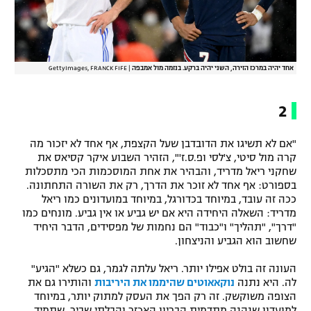
אחד יהיה במרכז הזירה, השני יהיה ברקע. בנזמה מול אמבפה
|
GettyImages, FRANCK FIFE
2
"אם לא תשיגו את הדובדבן שעל הקצפת, אף אחד לא יזכור מה
קרה מול סיטי, צ'לסי ופ.ס.ז'", הזהיר השבוע איקר קסיאס את
שחקני ריאל מדריד, והבהיר את אחת המוסכמות הכי מתסכלות
בספורט: אף אחד לא זוכר את הדרך, רק את השורה התחתונה.
ככה זה עובד, במיוחד בכדורגל, במיוחד במועדונים כמו ריאל
מדריד: השאלה היחידה היא אם יש גביע או אין גביע. מונחים כמו
"דרך", "תהליך" ו"כבוד" הם נחמות של מפסידים, הדבר היחיד
שחשוב הוא הגביע והניצחון.
העונה זה בולט אפילו יותר. ריאל עלתה לגמר, גם כשלא "הגיע"
לה. היא נתנה
נוקאאוטים שהיממו את היריבות
והותירו גם את
הצופה משוקשק. זה רק הפך את העסק למתוק יותר, במיוחד
למועדון שנהנה מתדמית הבריון האכזר והבלתי שביר, שתמיד