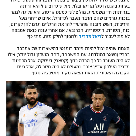
מוגבלת, שתלויה לחלוטין בקארים בנזמה וטיבו קורטואה. יש לה
בעיות בהגנה וסגל מזדקן ובלוי. מול סיטי ופ.ס.ז' היא הייתה
רשיון להקרנה פומבית לבית עסק
בנחיתות חד משמעית. מול צ'לסי כמעט קרסה. היא עלתה לגמר
בזכות גורמים שהם הרבה מעבר לכדורגל: איום שריחף מעל
הצטרפות לחבילת הערוצים
היריבות, חשש מובנה שהרעיד להן את הרגליים וגרם להן לקרוס,
כוח, מסורת, היסטוריה, הברנבאו. אם אחרי עונה כזאת אמבפה
לא מת לעבור ל
ריאל מדריד
ולהפוך לחלק מזה, מתי כן?
לוח דרושים – ג'ובנט
האמת שהיה יכול להיות מימד רומנטי בהישארות של אמבפה
תגיות
בפריז (נשאר במולדתו, עם המשפחה, דחה מועדון גדול יותר) אילו
לא היה מעורב כל כך הרבה כסף (קטארי) בעסקה, אבל מבחינת
המגזין
מדריד העלבון עדיין צורב. ומעולם לא היה חסר לה, אבל כעת
הקבוצה האכזרית הזאת מצאה מקור מוטיבציה נוסף.