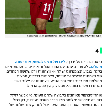
הפסד אחד ישכיח עונה ארוכה מלאת חגיגות?
|
GettyImages, Angel Martinez
4
כי אם מדברים על "דרך",
ליברפול תגיע למשחק אחרי עונה
מופלאה
, לא פחות. עונה עם אחוזי הצלחה אדירים. ב-56 משחקים
בליגה, בגביע ובצ'מפיונס יש לה 44 ניצחונות ורק שלושה הפסדים.
שני ניצחונות אדירים על יונייטד, ניצחונות בדרבים, מחצית
מושלמת מול סיטי בחצי גמר הגביע, ניצחונות על צ'לסי בשני
גמרים דרמטיים בוומבלי. מגיע לה, אין ספק. אז מה?
אוהדי ליברפול מאוהבים בקבוצה שלהם העונה. אי אפשר לזלזל
בזה. זה יהיה שטחי לומר שכל הדרך חסרת חשיבות, רק בגלל
הפסד במשחק האחרון. האם הפסד יכול למחוק שנה שלמה של