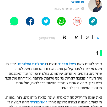
פז חסדאי
"מחצית בשכונה" – פודקאסט
שבת, 09:32, 28.05.22
אופניים
ספורט מוטורי
משתתפים וזוכים בפרסים
כדורמים
א
א
תקנון משתתפים וזוכים בפרסים
א
א
טניס
(גודל טקסט)
פוטבול אמריקאי NFL
תקנון עבור פעילות אלקטרה
1
גיימינג E-Sports
בייסבול MLB
תקנון עבור פעילות ספורט 1 – "מרלן"
סביר להניח שאם
ריאל מדריד
תנצח ב
גמר ליגת האלופות
, יהיו לא
ספורט אתגרי ואקסטרים
מעט עקיצות לעבר קיליאן אמבפה. רוחו מרחפת מעל לגמר.
תנאי שימוש
שחקנים, גורמים, אוהדים, עיתונים, כולם ידאגו להזכיר לאמבפה
איך העדיף קבוצה לוזרית על פני אלופת אירופה, איך דחה את הצד
אומנויות לחימה
הלא נכון: קבוצה אחת שתמיד מוצאת דרך לנצח, מול אחת
מדיניות פרטיות
שתמיד מוצאת דרך להפסיד.
גיימינג E-Sports
זאת עונה מדרידיסטה קלאסית. עונה מלאת מיתוסים, רוח, גאווה.
תקנון פעילות ספורט 1
מי שעקב העונה בצורה אדוקה אחרי
ריאל מדריד
זיהה קבוצה די