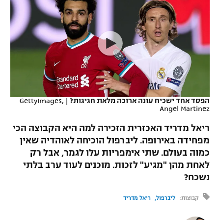
כדורסל נשים
נבחרת ישראל
יורוליג
ליגה ספרדית
טניס
VOD
מכבי תל אביב
מכבי חיפה
יורוקאפ
ליגה איטלקית
כדוריד
הפועל חולון
בית"ר ירושלים
רץ ברשת
ליגה צרפתית
כדורעף
הפועל ירושלים
מכבי תל אביב
ליגה הולנדית
שחייה
תוצאות
הפסד אחד ישכיח עונה ארוכה מלאת חגיגות?
|
GettyImages,
דני אבדיה
הפועל תל אביב
Angel Martinez
ליגה טורקית
ג'ודו
ריאל מדריד האכזרית הזכירה למה היא הקבוצה הכי
הפועל חיפה
לוח שידורים
מפחידה באירופה. ליברפול הוכיחה לאוהדיה שאין
ליגה סינית
אגרוף
כמוה בעולם. שתי אימפריות עלו לגמר, אבל רק
הפועל באר שבע
ליגה ברזילאית
לאחת מהן "מגיע" לזכות. מוכנים לעוד ערב בלתי
ברחבה
ספורט אולימפי
נשכח?
מכבי נתניה
ליגות נוספות
UFC
קבוצות:
ליברפול
ריאל מדריד
"מעל הליגה" – פודקאסט
בני יהודה
היאבקות WWE