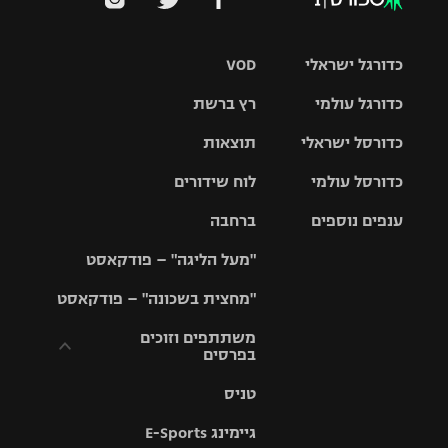
כדורגל ישראלי
VOD
כדורגל עולמי
רץ ברשת
ליגת העל
כדורסל ישראלי
תוצאות
ליגת
ליגה לאומית
האלופות
כדורסל עולמי
לוח שידורים
ליגת ווינר
סל
גביע הטוטו
ענפים נוספים
ברחבה
ליגה
NBA
אירופית
"מעל הליגה" – פודקאסט
ליגה לאומית
ליגיונרים
טניס
יורוליג
ליגה אנגלית
"מחצית בשכונה" – פודקאסט
כדורסל נשים
גביע המדינה
כדוריד
יורוקאפ
ליגה גרמנית
משתתפים וזוכים
בפרסים
מכבי תל
נבחרת
כדורעף
אביב
ישראל
ליגה
טניס
ספרדית
תקנון משתתפים
שחייה
הפועל חולון
מכבי חיפה
וזוכים בפרסים
גיימינג E-Sports