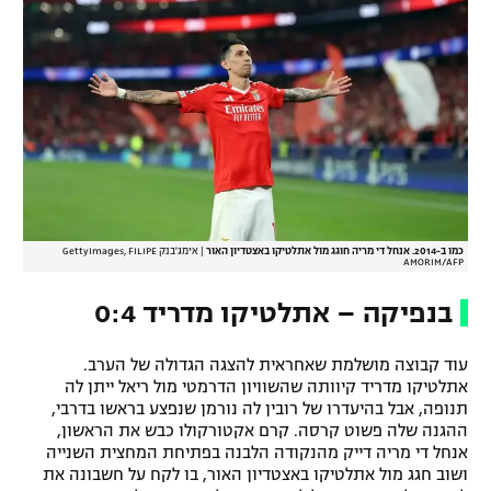
כמו ב-2014. אנחל די מריה חוגג מול אתלטיקו באצטדיון האור
|
אימג'בנק GettyImages, FILIPE
AMORIM/AFP
בנפיקה – אתלטיקו מדריד 0:4
עוד קבוצה מושלמת שאחראית להצגה הגדולה של הערב.
אתלטיקו מדריד קיוותה שהשוויון הדרמטי מול ריאל ייתן לה
תנופה, אבל בהיעדרו של רובין לה נורמן שנפצע בראשו בדרבי,
ההגנה שלה פשוט קרסה. קרם אקטורקולו כבש את הראשון,
אנחל די מריה דייק מהנקודה הלבנה בפתיחת המחצית השנייה
ושוב חגג מול אתלטיקו באצטדיון האור, בו לקח על חשבונה את