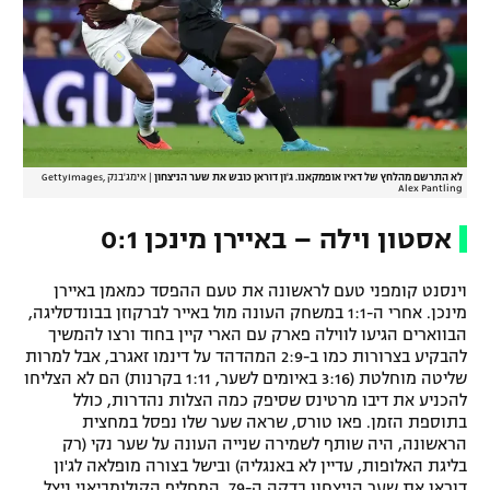
לא התרשם מהלחץ של דאיו אופמקאנו. ג'ון דוראן כובש את שער הניצחון
|
אימג'בנק GettyImages,
Alex Pantling
אסטון וילה – באיירן מינכן 0:1
וינסנט קומפני טעם לראשונה את טעם ההפסד כמאמן באיירן
מינכן. אחרי ה-1:1 במשחק העונה מול באייר לברקוזן בבונדסליגה,
הבווארים הגיעו לווילה פארק עם הארי קיין בחוד ורצו להמשיך
להבקיע בצרורות כמו ב-2:9 המהדהד על דינמו זאגרב, אבל למרות
שליטה מוחלטת (3:16 באיומים לשער, 1:11 בקרנות) הם לא הצליחו
להכניע את דיבו מרטינס שסיפק כמה הצלות נהדרות, כולל
בתוספת הזמן. פאו טורס, שראה שער שלו נפסל במחצית
הראשונה, היה שותף לשמירה שנייה העונה על שער נקי (רק
בליגת האלופות, עדיין לא באנגליה) ובישל בצורה מופלאה לג'ון
דוראן את שער הניצחון בדקה ה-79. המחליף הקולומביאני ניצל