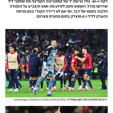
דקה 45+1: גול! נגיעת יד של קמאבינגה הקפיצה את שחקני ליל
שדרשו פנדל. השופט נזקק לסיוע מה-VAR והצביע על הנקודה
הלבנה בסופו של דבר, ומי אם לא דייויד הקנדי בעט פנימה
והעניק לליל 0:1 מוצדק בתום מחצית מצוינת.
כיכב מול אלופת אירופה. לוקא שבאלייה
|
אימג'בנק GettyImages, FRANCOIS LO PRESTI/AFP