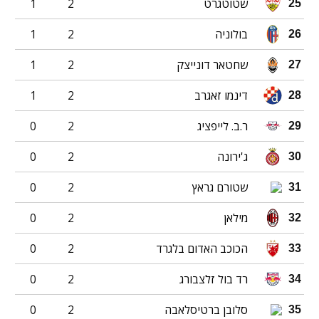
שטוטגרט
2
1
25
בולוניה
2
1
26
שחטאר דונייצק
2
1
27
דינמו זאגרב
2
1
28
ר.ב. לייפציג
2
0
29
ג'ירונה
2
0
30
שטורם גראץ
2
0
31
מילאן
2
0
32
הכוכב האדום בלגרד
2
0
33
רד בול זלצבורג
2
0
34
סלובן ברטיסלאבה
2
0
35