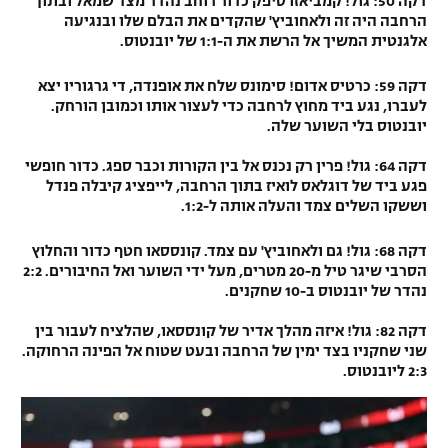
דקה 50: גול! קמביאזו סיפק כדור רוחב נהדר מצד שמאל ובתוך
הרחבה היה זה ולאחוביץ' שהקדים את הבלם שלו ובנגיעה
אלגנטית המשיך אל הרשת את ה-1:1 של יובנטוס.
דקה 59: כרטיס אדום! סימונס שלח את אופנדה, די גרגוריו יצא
לעברו, נגע ביד מחוץ לרחבה כדי לעצור אותו וכמובן הורחק.
יובנטוס בלי השוער שלה.
דקה 64: גול! פרין רק נכנס אל בין הקורות וכבר ספג. כדור חופשי
פגע ביד של דוגלאס לואיז בתוך הרחבה, לייפציג קיבלה פנדל
וששקו השלים צמד והעלה אותה ל-1:2.
דקה 68: גול! גם ולאחוביץ' עם צמד. קונססאו חטף כדור והחלוץ
הסרבי שיגר טיל מ-20 מטרים, מעל ידי השוער ואל החיבורים. 2:2
נהדר של יובנטוס ב-10 שחקנים.
דקה 82: גול! איזה מהלך אדיר של קונססאו, שהלציח לעבור בין
שני שחקניו בצד ימין של הרחבה ובעט שטוח אל הפינה הרחוקה.
2:3 ליובנטוס.