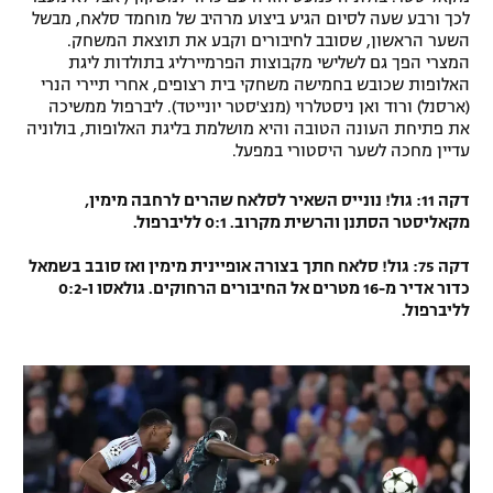
לכך ורבע שעה לסיום הגיע ביצוע מרהיב של מוחמד סלאח, מבשל
השער הראשון, שסובב לחיבורים וקבע את תוצאת המשחק.
המצרי הפך גם לשלישי מקבוצות הפרמיירליג בתולדות ליגת
האלופות שכובש בחמישה משחקי בית רצופים, אחרי תיירי הנרי
(ארסנל) ורוד ואן ניסטלרוי (מנצ'סטר יונייטד). ליברפול ממשיכה
את פתיחת העונה הטובה והיא מושלמת בליגת האלופות, בולוניה
עדיין מחכה לשער היסטורי במפעל.
דקה 11: גול! נונייס השאיר לסלאח שהרים לרחבה מימין,
מקאליסטר הסתנן והרשית מקרוב. 0:1 לליברפול.
דקה 75: גול! סלאח חתך בצורה אופיינית מימין ואז סובב בשמאל
כדור אדיר מ-16 מטרים אל החיבורים הרחוקים. גולאסו ו-0:2
לליברפול.