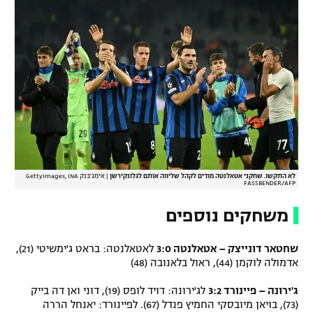
לא התקשו. שחקני אטאלנטה מודים לקהל שליווה אותם לגלזנקירשן
|
אימג'בנק GettyImages, INA
FASSBENDER/AFP
משחקים נוספים
שחטאר דונייצק – אטאלנטה 3:0
לאטאלנטה: בראט ג'ימשיטי (21),
אדמולה לוקמן (44), ראול בלאנובה (48)
ג'ירונה – פיינורד 3:2
לג'ירונה: דויד לופס (19), דוני ואן דה בייק
(73), בויאן מיובסקי החמיץ פנדל (67). לפיינורד: יאנחל הררה