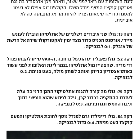
ליגת האלופות עם ריאל לפני עשור, ולאחר מכן אלכסנדר בה נגח
ואורקון קוקצ'ו הוסיף פנדל משלו. הקולצ'ונרוס אפילו לא בעטו
למסגרת ודייגו סימאונה צריך להיות מודאג מתבוסה כה לא
אופיינית.
דקה 13: גול! שני איבודים רשלניים של אתלטיקו הובילו לעונש
מיידי. אורסנס הכניס כדור מצד ימין לאקטורקולו שירה אל הרשת
של אובלק. 0:1 לבנפיקה.
דקה 52: גול! פאבלידיס הוכשל ברחבה, ה-VAR סייע לקבוע פנדל
ודי מריה, שהצטיין מול אתלטיקו בגמר ליגת האלופות לפני עשור
באותו אצטדיון בדיוק ואוהב לשחק מולה, בעט פנימה. 0:2
לבנפיקה.
דקה 75: גול! מה קורה להגנת אתלטיקו? המגן הדני בה עלה
לעזרת ההתקפה בכדור קרן, גילה לפתע שהוא חופשי בתוך
תיבת החמש ונגח פנימה. 0:3 לבנפיקה.
דקה 84: גול! ריינילדו גרם לפנדל נוסף לחובת אתלטיקו והפעם
קוקצ'ו בעט פנימה. 0:4 גדול לבנפיקה.