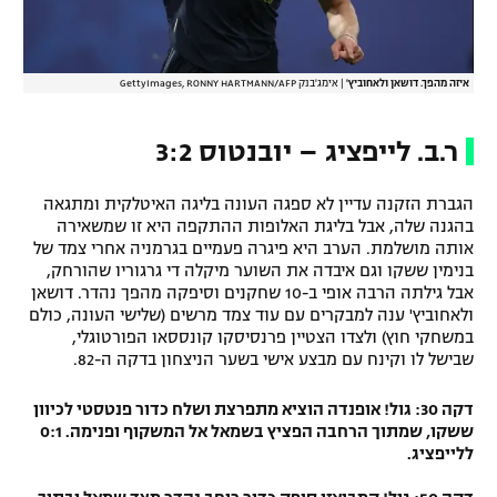
איזה מהפך. דושאן ולאחוביץ'
|
אימג'בנק GettyImages, RONNY HARTMANN/AFP
ר.ב. לייפציג – יובנטוס 3:2
הגברת הזקנה עדיין לא ספגה העונה בליגה האיטלקית ומתגאה
בהגנה שלה, אבל בליגת האלופות ההתקפה היא זו שמשאירה
אותה מושלמת. הערב היא פיגרה פעמיים בגרמניה אחרי צמד של
בנימין ששקו וגם איבדה את השוער מיקלה די גרגוריו שהורחק,
אבל גילתה הרבה אופי ב-10 שחקנים וסיפקה מהפך נהדר. דושאן
ולאחוביץ' ענה למבקרים עם עוד צמד מרשים (שלישי העונה, כולם
במשחקי חוץ) ולצדו הצטיין פרנסיסקו קונססאו הפורטוגלי,
שבישל לו וקינח עם מבצע אישי בשער הניצחון בדקה ה-82.
דקה 30: גול! אופנדה הוציא מתפרצת ושלח כדור פנטסטי לכיוון
ששקו, שמתוך הרחבה הפציץ בשמאל אל המשקוף ופנימה. 0:1
ללייפציג.