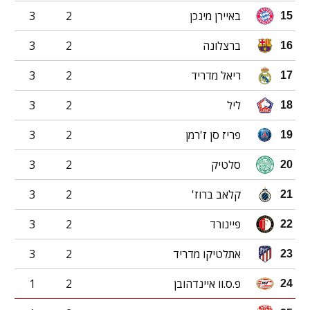
באיירן מינכן
2
3
15
ברצלונה
2
3
16
ריאל מדריד
2
3
17
ליל
2
3
18
פריז סן ז'רמן
2
3
19
סלטיק
2
3
20
קלאב ברוז'
2
3
21
פיינורד
2
3
22
אתלטיקו מדריד
2
3
23
פ.ס.וו איינדהובן
2
1
24