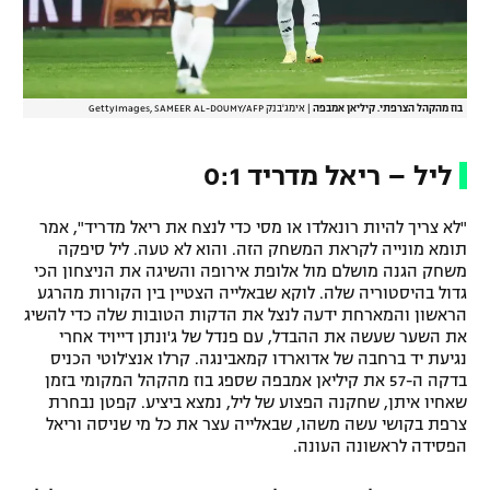
רשיון להקרנה פומבית לבית עסק
הצטרפות לחבילת הערוצים
בוז מהקהל הצרפתי. קיליאן אמבפה
|
אימג'בנק GettyImages, SAMEER AL-DOUMY/AFP
לוח דרושים – ג'ובנט
ליל – ריאל מדריד 0:1
תגיות
"לא צריך להיות רונאלדו או מסי כדי לנצח את ריאל מדריד", אמר
המגזין
תומא מונייה לקראת המשחק הזה. והוא לא טעה. ליל סיפקה
משחק הגנה מושלם מול אלופת אירופה והשיגה את הניצחון הכי
גדול בהיסטוריה שלה. לוקא שבאלייה הצטיין בין הקורות מהרגע
הראשון והמארחת ידעה לנצל את הדקות הטובות שלה כדי להשיג
את השער שעשה את ההבדל, עם פנדל של ג'ונתן דייויד אחרי
נגיעת יד ברחבה של אדוארדו קמאבינגה. קרלו אנצ'לוטי הכניס
בדקה ה-57 את קיליאן אמבפה שספג בוז מהקהל המקומי בזמן
שאחיו איתן, שחקנה הפצוע של ליל, נמצא ביציע. קפטן נבחרת
צרפת בקושי עשה משהו, שבאלייה עצר את כל מי שניסה וריאל
הפסידה לראשונה העונה.