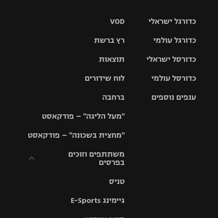
כדורגל ישראלי
VOD
כדורגל עולמי
רץ ברשת
ליגת העל
כדורסל ישראלי
תוצאות
ליגת
ליגה לאומית
האלופות
כדורסל עולמי
לוח שידורים
ליגת ווינר
סל
גביע הטוטו
ענפים נוספים
ברחבה
ליגה
NBA
אירופית
"מעל הליגה" – פודקאסט
ליגה לאומית
ליגיונרים
טניס
יורוליג
ליגה אנגלית
"מחצית בשכונה" – פודקאסט
כדורסל נשים
גביע המדינה
כדוריד
יורוקאפ
ליגה גרמנית
משתתפים וזוכים
בפרסים
מכבי תל
נבחרת
כדורעף
אביב
ישראל
ליגה
טניס
ספרדית
תקנון משתתפים
שחייה
הפועל חולון
מכבי חיפה
וזוכים בפרסים
גיימינג E-Sports
ליגה
איטלקית
ג'ודו