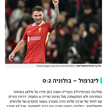
גול קל. אלכסיס מקאליסטר
|
אימג'בנק GettyImages, Paul Ellis/AFP
ליברפול – בולוניה 0:2
מוליכת הפרמיירליג הטרייה חגגה בסן סירו על מילאן במחזור
הפתיחה ולא התקשתה מול נציגת סרייה A נוספת. דרווין נונייס
שב לחוד של ארנה סלוט והיה מעורב בשער מוקדם של אלכסיס
מקאליסטר. בולוניה כמעט חזרה עם כדור למשקוף, אבל לא מעבר