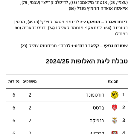
(עצמי, 23), אנטוני מילאמבו (33), לדיסלב קרייצ'י (עצמי, 79),
אייאסה אואדה החמיץ פנדל (36)
דינמו זאגרב – מונאקו 2:2
לדינמו: פטאר סוצ'יץ' (45+3), מרטין
בטורינה (66). למונאקו: מוחמד סאליסו (74), דניס זקאריה (90
בפנדל)
שטורם גראץ – קלאב ברוז' 1:0
לברוז': חריסטוס צוליס (23)
טבלת ליגת האלופות 2024/25
קבוצה
משחקים
נקודות
דורטמונד
2
6
1
ברסט
2
6
2
בנפיקה
2
6
3
לברקוזן
2
6
4