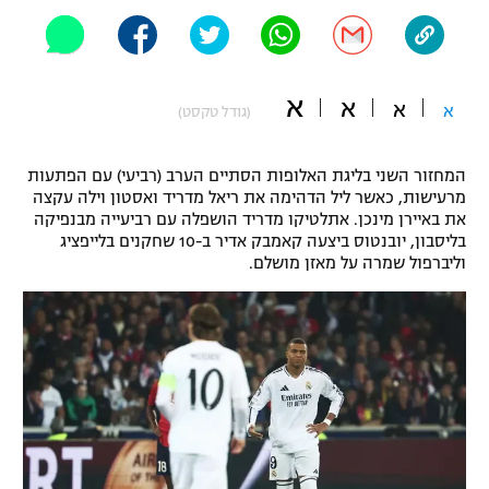
"מחצית בשכונה" – פודקאסט
אופניים
ספורט מוטורי
א
משתתפים וזוכים בפרסים
א
א
א
(גודל טקסט)
כדורמים
תקנון משתתפים וזוכים בפרסים
טניס
המחזור השני בליגת האלופות הסתיים הערב (רביעי) עם הפתעות
מרעישות, כאשר ליל הדהימה את ריאל מדריד ואסטון וילה עקצה
פוטבול אמריקאי NFL
תקנון עבור פעילות אלקטרה
את באיירן מינכן. אתלטיקו מדריד הושפלה עם רביעייה מבנפיקה
בליסבון, יובנטוס ביצעה קאמבק אדיר ב-10 שחקנים בלייפציג
גיימינג E-Sports
בייסבול MLB
וליברפול שמרה על מאזן מושלם.
תקנון עבור פעילות ספורט 1 – "מרלן"
ספורט אתגרי ואקסטרים
תנאי שימוש
אומנויות לחימה
מדיניות פרטיות
גיימינג E-Sports
תקנון פעילות ספורט 1