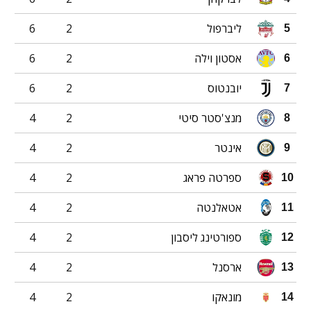
ליברפול
2
6
5
אסטון וילה
2
6
6
יובנטוס
2
6
7
מנצ'סטר סיטי
2
4
8
אינטר
2
4
9
ספרטה פראג
2
4
10
אטאלנטה
2
4
11
ספורטינג ליסבון
2
4
12
ארסנל
2
4
13
מונאקו
2
4
14