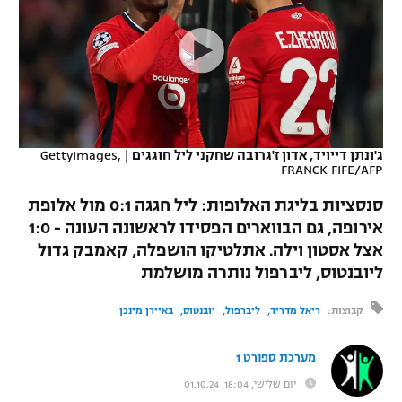
כדורסל נשים
נבחרת ישראל
יורוליג
ליגה ספרדית
טניס
VOD
מכבי תל אביב
מכבי חיפה
יורוקאפ
ליגה איטלקית
כדוריד
הפועל חולון
בית"ר ירושלים
רץ ברשת
ליגה צרפתית
כדורעף
הפועל ירושלים
מכבי תל אביב
ג'ונתן דייויד, אדון ז'גרובה שחקני ליל חוגגים
|
GettyImages,
FRANCK FIFE/AFP
ליגה הולנדית
שחייה
תוצאות
דני אבדיה
הפועל תל אביב
סנסציות בליגת האלופות: ליל חגגה 0:1 מול אלופת
ליגה טורקית
ג'ודו
אירופה, גם הבווארים הפסידו לראשונה העונה - 1:0
הפועל חיפה
לוח שידורים
אצל אסטון וילה. אתלטיקו הושפלה, קאמבק גדול
ליגה סינית
אגרוף
ליובנטוס, ליברפול נותרה מושלמת
הפועל באר שבע
ליגה ברזילאית
ברחבה
ספורט אולימפי
קבוצות:
ריאל מדריד
ליברפול
יובנטוס
באיירן מינכן
מכבי נתניה
ליגות נוספות
UFC
מערכת ספורט 1
"מעל הליגה" – פודקאסט
בני יהודה
יום שלישי, 18:04, 01.10.24
היאבקות WWE