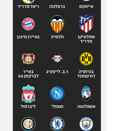
אייאקס
ברצלונה
ריאל מדריד
אתלטיקו
ולנסיה
באיירן מינכן
מדריד
בורוסיה
ר.ב. לייפציג
באייר
דורטמונד
לברקוזן 04
אטאלנטה
נאפולי
ליברפול