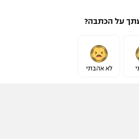
תך על הכתבה?
י
לא אהבתי