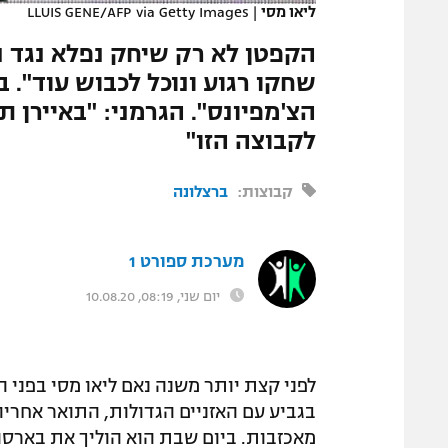
ליאו מסי
|
LLUIS GENE/AFP via Getty Images
המגזין
הקפטן לא רק שיחק נפלא נגד נא
שחקו רגוע ונוכל לכבוש עוד". 
הצ'מפיונס". הגרמני: "באיירן 
לקבוצה הזו"
קבוצות:
ברצלונה
מערכת ספורט 1
יום שני, 08:19, 10.08.20
לפני קצת יותר משנה נאם ליאו מסי בפני 
בגביע עם האזניים הגדולות, התואר אחריו
מאכזבות. ביום שבת הוא הוליך את בארסה