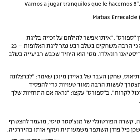
Vamos a jugar tranquilos que le hacemos 8"
"ספורט". "איתו אפשר להילחם על זכייה בליגת
האלופות". הקפטן יהפוך לשחקן ששיחק הכי הרבה משחקים בשלב רבע גמר ליגת האלופות – 23
סטיאנו רונאלדו. מסי הוא היחיד שכבש רביעייה בשלב
אוס, שחקן העבר של באיירן מינכן שאמר: "לברצלונה
 תצטרך לעשות הרבה מאוד טעויות כדי להפסיד
ול לקרות". ב"ספורט" עקצו: "נראה אם התחזיות שלך
בה, קשרה הפורטוגלי של מנצ'סטר סיטי, מועמד להצטרף
 שכן פיל פודן השתפר משמעותית ועקף אותו בהיררכיה.