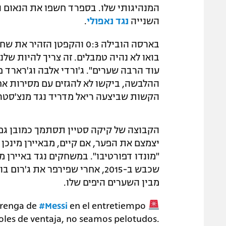
המנהיגותי שלו. בספרד חשפו את הנאום 
השנייה
נגד נאפולי
.
בארסה הובילה 0:3 והקפטן ה
בואו לא נהיה טמבלים. זה צריך להיות שלנ
עוד הרבה שערים". ג'ורדי אלבה וג'רארד 
ההלבשה, ביקשו לא להגזים עם מסירות א
הקשות שביצעה ריאל מדריד נגד מנצ'סטר 
הקבוצה של קיקה סטיין תסתמך כמובן גם
יצמצם את הפער, אם קיים, מבאיירן מינכן 
"מונדו דפורטיבו". במשחקים נגד באיירן 
שכבש ב-2015, אחרי שפירפר את ג
מבין השערים היפים שלו.
arenga de
#Messi
en el entretiempo
les de ventaja, no seamos pelotudos.