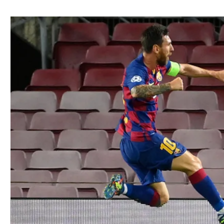
ל אביב
ליגה טורקית
תל אביב
ליגה סינית
חיפה
ליגה ברזילאית
באר שבע
ליגות נוספות
תניה
דה