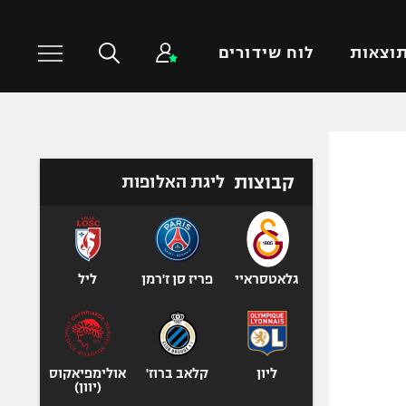
וצאות
לוח שידורים
כדורסל עולמי
ענפים נוספים
קבוצות
ליגת האלופות
NBA
טניס
יורוליג
כדוריד
יורוקאפ
כדורעף
שחייה
גלאטסראיי
פריז סן ז'רמן
ליל
ג'ודו
אגרוף
ספורט אולימפי
ליון
קלאב ברוז'
אולימפיאקוס
UFC
(יוון)