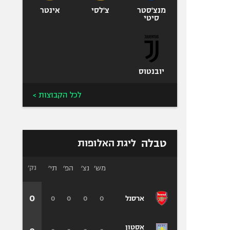
מנצ'סטר
צ'לסי
אינטר
סיטי
יובנטוס
לכל הקבוצות >
טבלה
ליגת האלופות
מש׳
נצ׳
הפ׳
תי׳
נק׳
0
0
0
0
0
ארסנל
אסטון