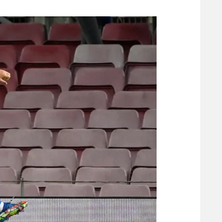
משתתפים וזוכים בפרסים
מכבי ת
הפועל 
תקנון משתתפים וזוכים בפרסים
הפועל 
תקנון עבור פעילות אלקטרה
הפועל 
תקנון עבור פעילות ספורט 1 – "מרלן"
מכבי נ
טניס
בני יהו
גיימינג E-Sports
תנאי שימוש
מדיניות פרטיות
תקנון פעילות ספורט 1
רשיון להקרנה פומבית לבית עסק
הצטרפות לחבילת הערוצים
לוח דרושים – ג'ובנט
תגיות