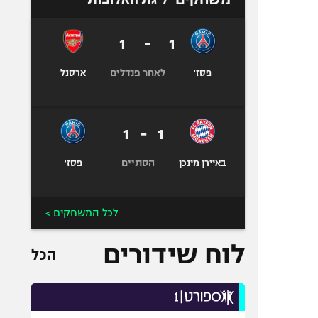
1
-
1
לאחר פנדלים
פסז'
ארסנל
1
-
1
הסתיים
באיירן מינכן
פסז'
לכל המשחקים >
לוח שידורים
הכל