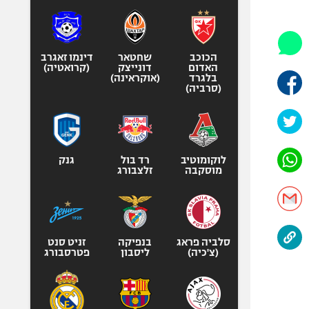
היאבקות WWE
אופניים
ספורט מוטורי
הכוכב
שחטאר
דינמו זאגרב
כדורמים
האדום
דונייצק
(קרואטיה)
בלגרד
(אוקראינה)
פוטבול אמריקאי NFL
(סרביה)
בייסבול MLB
ספורט אתגרי
ואקסטרים
לוקומוטיב
רד בול
גנק
אומנויות לחימה
מוסקבה
זלצבורג
גיימינג E-Sports
סלביה פראג
בנפיקה
זניט סנט
(צ'כיה)
ליסבון
פטרסבורג