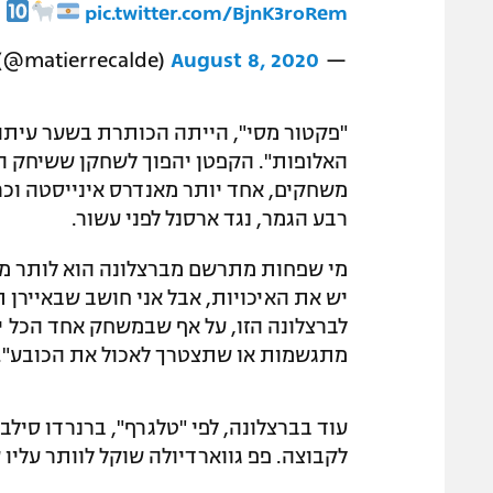
.
pic.twitter.com/BjnK3roRem
August 8, 2020
— Matias Errecalde (@matierrecalde)
"פקטור מסי", הייתה הכותרת בשער עיתון 
משחקים, אחד יותר מאנדרס אינייסטה וכרי
רבע הגמר, נגד ארסנל לפני עשור.
מי שפחות מתרשם מברצלונה הוא לותר מתי
יש את האיכויות, אבל אני חושב שבאיירן
לברצלונה הזו, על אף שבמשחק אחד הכל יכ
מתגשמות או שתצטרך לאכול את הכובע".
עוד בברצלונה, לפי "טלגרף", ברנרדו סיל
לקבוצה. פפ גווארדיולה שוקל לוותר עליו