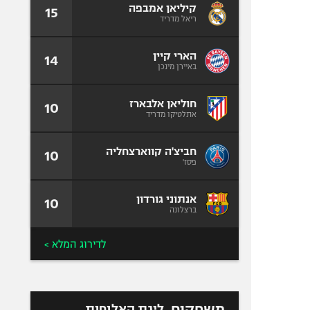
קיליאן אמבפה
15
ריאל מדריד
הארי קיין
14
באיירן מינכן
חוליאן אלבארז
10
אתלטיקו מדריד
חביצ'ה קווארצחליה
10
פסז'
אנתוני גורדון
10
ברצלונה
לדירוג המלא >
משחקים
ליגת האלופות