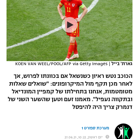
כדורסל נשים
נבחרת ישראל
יורוליג
ליגה ספרדית
טניס
VOD
מכבי תל אביב
מכבי חיפה
יורוקאפ
ליגה איטלקית
כדוריד
הפועל חולון
בית"ר ירושלים
רץ ברשת
ליגה צרפתית
כדורעף
הפועל ירושלים
מכבי תל אביב
ליגה הולנדית
שחייה
תוצאות
גארת' בייל
|
KOEN VAN WEEL/POOL/AFP via Getty Images
דני אבדיה
הפועל תל אביב
ליגה טורקית
הכוכב נטש ראיון כשנשאל אם בכוונתו לפרוש, אך
ג'ודו
הפועל חיפה
לאחר מכן תקף מול המיקרופונים: "שואלים שאלות
לוח שידורים
ליגה סינית
מטומטמות, אנחנו בתחילתו של קמפיין המונדיאל
אגרוף
הפועל באר שבע
ובתקווה נעפיל". מאמנו זעם וטען שהשער השני של
ליגה ברזילאית
ברחבה
דנמרק צריך היה להיפסל
ספורט אולימפי
מכבי נתניה
ליגות נוספות
UFC
"מעל הליגה" – פודקאסט
בני יהודה
מערכת ספורט 1
היאבקות WWE
יום ראשון, 10:22, 27.06.21