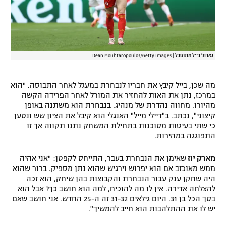
גארת' בייל מתוסכל
|
Dean Mouhtaropoulos/Getty Images
מה שכן, בייל קיבץ את חבריו לנבחרת במעגל לאחר התבוסה. "הוא
במרכז, נתן את האות להחזיר את המורל לאחר הפרידה הקשה
מהיורו. מחווה נהדרת של מנהיג. בנבחרת הוא משתנה באופן
קיצוני", נכתב. ב"דיילי מייל" האנגלי הוא קיבל את הציון שש ונטען
כי שתי בעיטות מסוכנות בתחילת המשחק נתנו תקווה אך זו
התפוגגה במהירות.
מארק יוז
שאימן את הנבחרת בעבר, התייחס לקפטן: "אני אהיה
ממש מאוכזב אם הוא יפרוש וירגיש שהוא נתן מספיק. ברור שהוא
היה שחקן ענק עבור הנבחרת והקבוצות בהן שיחק, הוא זכה
להצלחה אדירה. אין לו מה להוכיח, למה הוא חושב כך? אבל הוא
בסך הכל בן 31. היום גילאים 31-32 זה ה-25 החדש. אני חושב שאם
יש לו את ההתלהבות הוא חייב להמשיך".