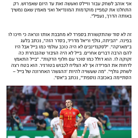
אני אוהב לשחק עבור וויילס ואעשה זאת עד היום שאפרוש. רק
רשיון להקרנה פומבית לבית עסק
התחלנו את קמפיין מוקדמות המונדיאל ואני מאמין שאם נמשיך
באותה הדרך, נעפיל".
הצטרפות לחבילת הערוצים
זה לא סוד שהתקשורת בספרד לא מחבבת אותו ונראה כי חיכו לו
לוח דרושים – ג'ובנט
בפינה. "הביתה, גולף וריאל מדריד, בסדר הזה", נכתב בלעג
ב"מארקה". "לסקנדינבים לא היה כוכב עולמי כמו בייל אבל היו
תגיות
להם הרבה דברים אחרים. בייל לא היה הגיבור שהנבחרת כה
זקוקה לו. הוא דולל כמו סוכר עם חלוף הדקות". "בייל התאמץ
לדחות את הפרידה אך לא הצליח לכבוש בטורניר. הוא בטח רצה
המגזין
לשחק גולף". "מה שעשויה להיות 'ההגשה' האחרונה של בייל –
הסתיימה באכזבה נוספת'", נכתב ב"אס".