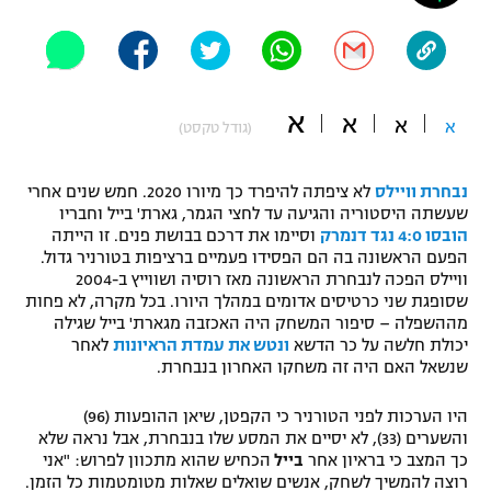
"מחצית בשכונה" – פודקאסט
אופניים
ספורט מוטורי
משתתפים וזוכים בפרסים
א
א
א
א
(גודל טקסט)
כדורמים
תקנון משתתפים וזוכים בפרסים
טניס
נבחרת וויילס
לא ציפתה להיפרד כך מיורו 2020. חמש שנים אחרי
פוטבול אמריקאי NFL
שעשתה היסטוריה והגיעה עד לחצי הגמר, גארת' בייל וחבריו
תקנון עבור פעילות אלקטרה
הובסו 4:0 נגד דנמרק
וסיימו את דרכם בבושת פנים. זו הייתה
גיימינג E-Sports
בייסבול MLB
הפעם הראשונה בה הם הפסידו פעמיים ברציפות בטורניר גדול.
תקנון עבור פעילות ספורט 1 – "מרלן"
וויילס הפכה לנבחרת הראשונה מאז רוסיה ושווייץ ב-2004
שסופגת שני כרטיסים אדומים במהלך היורו. בכל מקרה, לא פחות
ספורט אתגרי ואקסטרים
מההשפלה – סיפור המשחק היה האכזבה מגארת' בייל שגילה
תנאי שימוש
יכולת חלשה על כר הדשא
ונטש את עמדת הראיונות
לאחר
אומנויות לחימה
שנשאל האם היה זה משחקו האחרון בנבחרת.
מדיניות פרטיות
גיימינג E-Sports
היו הערכות לפני הטורניר כי הקפטן, שיאן ההופעות (96)
והשערים (33), לא יסיים את המסע שלו בנבחרת, אבל נראה שלא
כך המצב כי בראיון אחר
בייל
הכחיש שהוא מתכוון לפרוש: "אני
תקנון פעילות ספורט 1
רוצה להמשיך לשחק, אנשים שואלים שאלות מטומטמות כל הזמן.