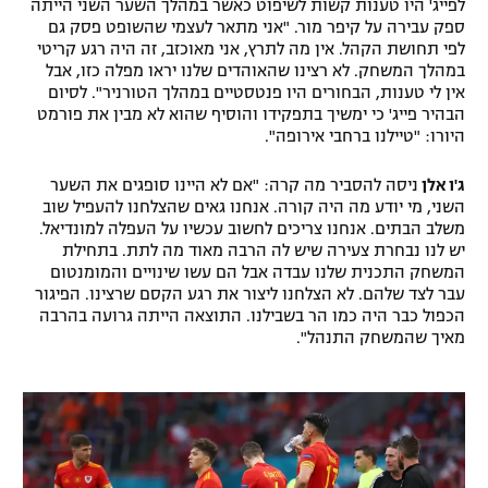
לפייג' היו טענות קשות לשיפוט כאשר במהלך השער השני הייתה
ספק עבירה על קיפר מור. "אני מתאר לעצמי שהשופט פסק גם
לפי תחושת הקהל. אין מה לתרץ, אני מאוכזב, זה היה רגע קריטי
במהלך המשחק. לא רצינו שהאוהדים שלנו יראו מפלה כזו, אבל
אין לי טענות, הבחורים היו פנטסטיים במהלך הטורניר". לסיום
הבהיר פייג' כי ימשיך בתפקידו והוסיף שהוא לא מבין את פורמט
היורו: "טיילנו ברחבי אירופה".
ג'ו אלן
ניסה להסביר מה קרה: "אם לא היינו סופגים את השער
השני, מי יודע מה היה קורה. אנחנו גאים שהצלחנו להעפיל שוב
משלב הבתים. אנחנו צריכים לחשוב עכשיו על העפלה למונדיאל.
יש לנו נבחרת צעירה שיש לה הרבה מאוד מה לתת. בתחילת
המשחק התכנית שלנו עבדה אבל הם עשו שינויים והמומנטום
עבר לצד שלהם. לא הצלחנו ליצור את רגע הקסם שרצינו. הפיגור
הכפול כבר היה כמו הר בשבילנו. התוצאה הייתה גרועה בהרבה
מאיך שהמשחק התנהל".