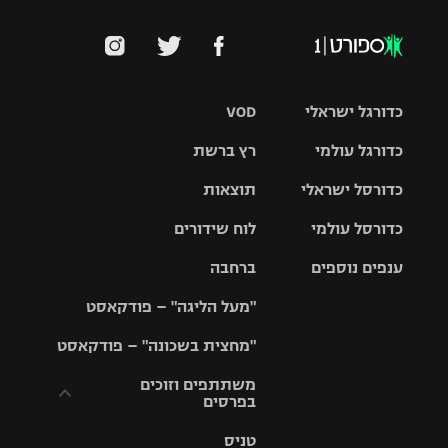
כדורגל ישראלי
VOD
כדורגל עולמי
רץ ברשת
ליגת העל
כדורסל ישראלי
תוצאות
ליגת
ליגה לאומית
האלופות
כדורסל עולמי
לוח שידורים
ליגת ווינר
סל
גביע הטוטו
ענפים נוספים
ברחבה
ליגה
NBA
אירופית
"מעל הליגה" – פודקאסט
ליגה לאומית
ליגיונרים
טניס
יורוליג
ליגה אנגלית
"מחצית בשכונה" – פודקאסט
כדורסל נשים
גביע המדינה
כדוריד
יורוקאפ
ליגה גרמנית
משתתפים וזוכים
בפרסים
מכבי תל
נבחרת
כדורעף
אביב
ישראל
ליגה
טניס
ספרדית