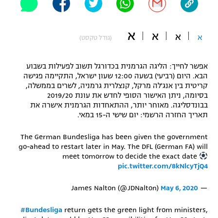
"מחצית בשכונה" – פודקאסט
אופניים
א
א
א
א
(גודל טקסט)
ספורט מוטורי
משתתפים וזוכים בפרסים
אפשר לחייך: הליגה הגרמנית בכדורגל תשוב לפעילות בשבוע
כדורמים
תקנון משתתפים וזוכים בפרסים
הבא. היום (רביעי) בשעה 12:00 שעון ישראל, התקיימה פגישה
טניס
קריטית בין אנג'לה מרקל, קנצלרית גרמניה, לשרים בממשלה,
פוטבול אמריקאי NFL
בסיומה, ניתן האישור הסופי לחדש את עונת 2019/20
תקנון עבור פעילות אלקטרה
בבונדסליגה. מאוחר יותר, ההתאחדות הגרמנית אישרה את
גיימינג E-Sports
בייסבול MLB
תאריך החזרה הרשמי: יום שישי ה-15 במאי.
תקנון עבור פעילות ספורט 1 – "מרלן"
ספורט אתגרי ואקסטרים
The German Bundesliga has been given the government
תנאי שימוש
go-ahead to restart later in May. The DFL (German FA) will
meet tomorrow to decide the exact date
אומנויות לחימה
pic.twitter.com/8kNlcyTjQ4
מדיניות פרטיות
גיימינג E-Sports
May 6, 2020
— James Nalton (@JDNalton)
תקנון פעילות ספורט 1
#Bundesliga
return gets the green light from ministers,