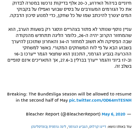
חיוניים בניהול האירוע, כ-20 אלף בדיקות נרכשו במטרה לבדוק
את כל הגורמים המעורבים על בסיס שבועי ואפילו על בקבוקי
המים יצטרך להיכתב שמו של כל שחקן, כדי למנוע סיכון הדבקה.
עניין נוסף שנותר לא פתור בצהריים ונסגר רק בשעות הערב, הוא
שהמחזור הקרוב יהיה ה-26, כלומר הליגה תתחדש מהנקודה
שבה הפסיקה ולא תשוב למחזור ה-34 והאחרון שתוכנן להיערך
בשבוע הבא על פי לוח המשחקים המקורי. באשר למשחקי
ההכרעה בגביע הגרמני, התכנון הוא שחצאי הגמר ייערכו ב-16
וב-17 ביוני והגמר ייערך בברלין ב-27.6, אך התאריכים אינם סופיים
בשלב זה.
Breaking: The Bundesliga season will be allowed to resume
in the second half of May
pic.twitter.com/OD64mTESNH
May 6, 2020
— Bleacher Report (@BleacherReport)
עוד באותו נושא:
דייגו קרלוס
,
הגביע הגרמני
,
ליגה גרמנית (בונדסליגה)