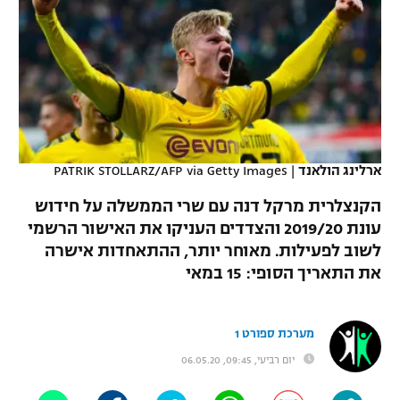
כדורסל נשים
נבחרת ישראל
יורוליג
ליגה ספרדית
טניס
VOD
מכבי תל אביב
מכבי חיפה
יורוקאפ
ליגה איטלקית
כדוריד
הפועל חולון
בית"ר ירושלים
רץ ברשת
ליגה צרפתית
כדורעף
הפועל ירושלים
מכבי תל אביב
ליגה הולנדית
ארלינג הולאנד
|
PATRIK STOLLARZ/AFP via Getty Images
שחייה
תוצאות
דני אבדיה
הפועל תל אביב
הקנצלרית מרקל דנה עם שרי הממשלה על חידוש
ליגה טורקית
ג'ודו
עונת 2019/20 והצדדים העניקו את האישור הרשמי
הפועל חיפה
לוח שידורים
לשוב לפעילות. מאוחר יותר, ההתאחדות אישרה
ליגה סינית
אגרוף
את התאריך הסופי: 15 במאי
הפועל באר שבע
ליגה ברזילאית
ברחבה
ספורט אולימפי
מכבי נתניה
מערכת ספורט 1
ליגות נוספות
UFC
"מעל הליגה" – פודקאסט
יום רביעי, 09:45, 06.05.20
בני יהודה
היאבקות WWE