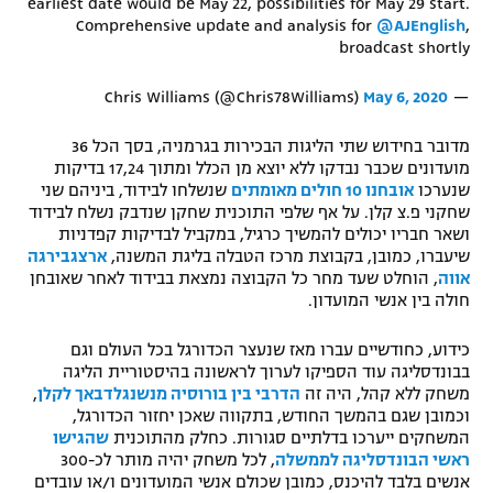
earliest date would be May 22, possibilities for May 29 start.
Comprehensive update and analysis for
@AJEnglish
,
רשיון להקרנה פומבית לבית עסק
broadcast shortly
הצטרפות לחבילת הערוצים
May 6, 2020
— Chris Williams (@Chris78Williams)
לוח דרושים – ג'ובנט
מדובר בחידוש שתי הליגות הבכירות בגרמניה, בסך הכל 36
מועדונים שכבר נבדקו ללא יוצא מן הכלל ומתוך 17,24 בדיקות
תגיות
שנערכו
אובחנו 10 חולים מאומתים
שנשלחו לבידוד, ביניהם שני
שחקני פ.צ קלן. על אף שלפי התוכנית שחקן שנדבק נשלח לבידוד
ושאר חבריו יכולים להמשיך כרגיל, במקביל לבדיקות קפדניות
המגזין
שיעברו, כמובן, בקבוצת מרכז הטבלה בליגת המשנה,
ארצגבירגה
אווה
, הוחלט שעד מחר כל הקבוצה נמצאת בבידוד לאחר שאובחן
חולה בין אנשי המועדון.
כידוע, כחודשיים עברו מאז שנעצר הכדורגל בכל העולם וגם
בבונדסליגה עוד הספיקו לערוך לראשונה בהיסטוריית הליגה
משחק ללא קהל, היה זה
הדרבי בין בורוסיה מנשנגלדבאך לקלן
,
וכמובן שגם בהמשך החודש, בתקווה שאכן יחזור הכדורגל,
המשחקים ייערכו בדלתיים סגורות. כחלק מהתוכנית
שהגישו
ראשי הבונדסליגה לממשלה
, לכל משחק יהיה מותר לכ-300
אנשים בלבד להיכנס, כמובן שכולם אנשי המועדונים ו/או עובדים