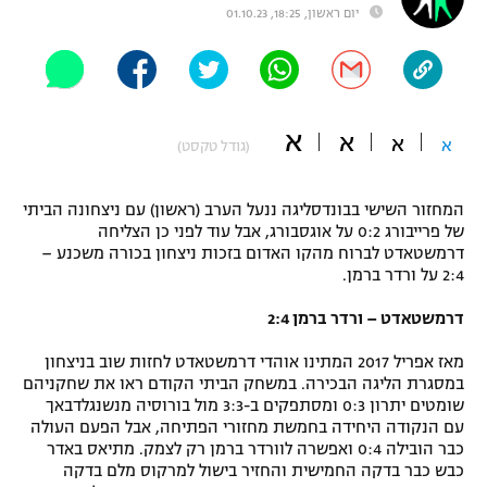
יום ראשון, 18:25, 01.10.23
"מחצית בשכונה" – פודקאסט
אופניים
ספורט מוטורי
משתתפים וזוכים בפרסים
א
א
א
א
(גודל טקסט)
כדורמים
תקנון משתתפים וזוכים בפרסים
טניס
פוטבול אמריקאי NFL
המחזור השישי בבונדסליגה ננעל הערב (ראשון) עם ניצחונה הביתי
תקנון עבור פעילות אלקטרה
של פרייבורג 0:2 על אוגסבורג, אבל עוד לפני כן הצליחה
גיימינג E-Sports
בייסבול MLB
דרמשטאדט לברוח מהקו האדום בזכות ניצחון בכורה משכנע –
תקנון עבור פעילות ספורט 1 – "מרלן"
2:4 על ורדר ברמן.
ספורט אתגרי ואקסטרים
דרמשטאדט – ורדר ברמן 2:4
תנאי שימוש
אומנויות לחימה
מאז אפריל 2017 המתינו אוהדי דרמשטאדט לחזות שוב בניצחון
במסגרת הליגה הבכירה. במשחק הביתי הקודם ראו את שחקניהם
מדיניות פרטיות
שומטים יתרון 0:3 ומסתפקים ב-3:3 מול בורוסיה מנשנגלדבאך
גיימינג E-Sports
עם הנקודה היחידה בחמשת מחזורי הפתיחה, אבל הפעם העולה
כבר הובילה 0:4 ואפשרה לוורדר ברמן רק לצמק. מתיאס באדר
תקנון פעילות ספורט 1
כבש כבר בדקה החמישית והחזיר בישול למרקוס מלם בדקה