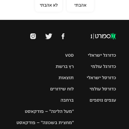
אהבתי
לא אהבתי
כדורגל ישראלי
VOD
כדורגל עולמי
רץ ברשת
ליגת העל
כדורסל ישראלי
תוצאות
ליגת
ליגה לאומית
האלופות
כדורסל עולמי
לוח שידורים
ליגת ווינר
סל
גביע הטוטו
ענפים נוספים
ברחבה
ליגה
NBA
אירופית
"מעל הליגה" – פודקאסט
ליגה לאומית
ליגיונרים
טניס
יורוליג
ליגה אנגלית
"מחצית בשכונה" – פודקאסט
כדורסל נשים
גביע המדינה