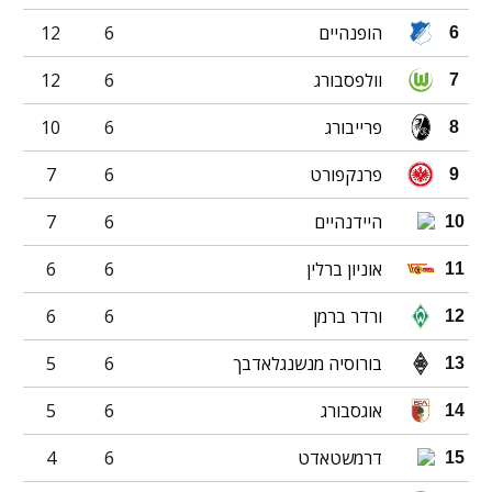
הופנהיים
6
12
6
וולפסבורג
6
12
7
פרייבורג
6
10
8
פרנקפורט
6
7
9
היידנהיים
6
7
10
אוניון ברלין
6
6
11
ורדר ברמן
6
6
12
בורוסיה מנשנגלאדבך
6
5
13
אוגסבורג
6
5
14
דרמשטאדט
6
4
15