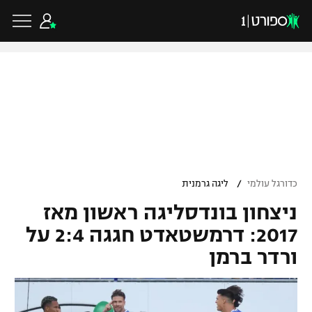
כדורגל ישראלי
ליגת העל
כדורגל עולמי
/
כדורגל עולמי
ליגה גרמנית
ליגה לאומית
ניצחון בונדסליגה ראשון מאז
ליגת האלופות
כדורסל ישראלי
גביע הטוטו
2017: דרמשטאדט חגגה 2:4 על
ליגה אירופית
ורדר ברמן
ליגת ווינר סל
ליגיונרים
כדורסל עולמי
ליגה אנגלית
ליגה לאומית
גביע המדינה
NBA
ליגה גרמנית
ענפים נוספים