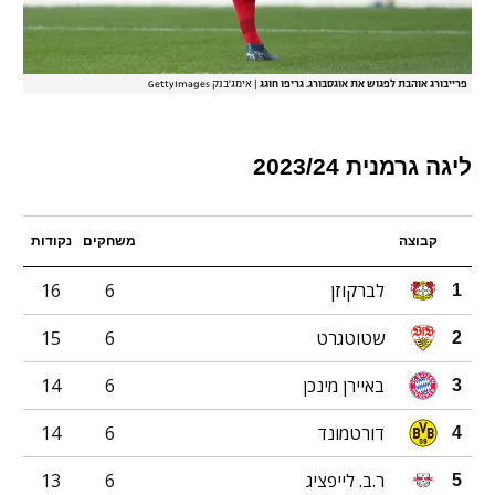
פרייבורג אוהבת לפגוש את אוגסבורג. גריפו חוגג
|
אימג'בנק GettyImages
ליגה גרמנית 2023/24
קבוצה
משחקים
נקודות
לברקוזן
6
16
1
שטוטגרט
6
15
2
באיירן מינכן
6
14
3
דורטמונד
6
14
4
ר.ב. לייפציג
6
13
5