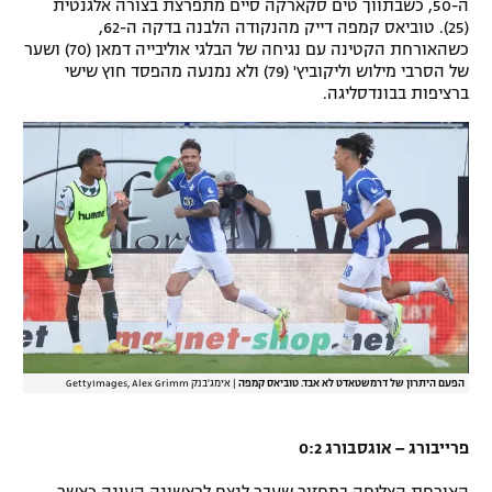
ה-50, כשבתווך טים סקארקה סיים מתפרצת בצורה אלגנטית
רשיון להקרנה פומבית לבית עסק
(25). טוביאס קמפה דייק מהנקודה הלבנה בדקה ה-62,
כשהאורחת הקטינה עם נגיחה של הבלגי אוליבייה דמאן (70) ושער
של הסרבי מילוש וליקוביץ' (79) ולא נמנעה מהפסד חוץ שישי
הצטרפות לחבילת הערוצים
ברציפות בבונדסליגה.
לוח דרושים – ג'ובנט
תגיות
המגזין
הפעם היתרון של דרמשטאדט לא אבד. טוביאס קמפה
|
אימג'בנק GettyImages, Alex Grimm
פרייבורג – אוגסבורג 0:2