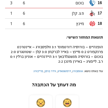
בוכום
6
3
16
פ.צ. קלן
6
1
17
מיינץ
6
1
18
תוצאות המחזור השישי:
הופנהיים – בורוסיה דורטמונד 3:1 וולפסבורג – איינטרכט
פרנקפורט 0:2 מיינץ – באייר לברקוזן 3:0 קלן – שטוטגרט 2:0
בוכום – בורוסיה מנשנגלדבאך 3:1 היידנהיים – אוניון ברלין 0:1
ר.ב. לייפציג – באיירן מינכן 2:2
עוד באותו נושא:
אוגסבורג
,
דרמשטאדט
,
ורדר ברמן
,
פרייבורג
מה דעתך על הכתבה?