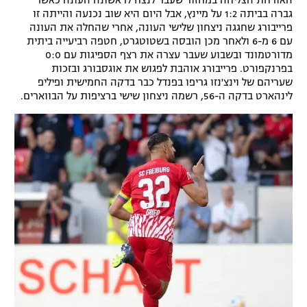
האורחת הצליחה במחזור שעבר לנצח לראשונה העונה כאשר
גברה בביתה 1:2 על מיינץ, אבל היום היא שוב נכנעה והייתה זו
פרייבורג שחגגה ניצחון שלישי העונה, אחרי שהחלה את העונה
עם 6 מ-6 ולאחר מכן הובסה בשטוטגרט, חטפה רביעייה ביתית
מדורטמונד ובשבוע שעבר עצרה את רצף הספיגות עם 0:0
בפרנקפורט. פרייבורג אוהבת לפגוש את אוגסבורג ובזכות
שעריהם של וינצ'נזו גריפו בפנדל כבר בדקה החמישית ופיליפ
לינהארט בדקה ה-56, רשמה ניצחון שישי ברציפות על הבווארים.