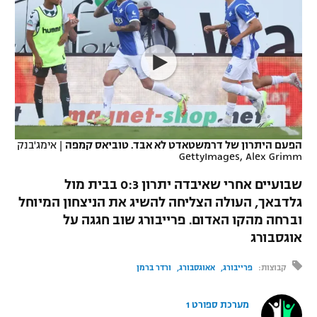
כדורסל נשים
נבחרת ישראל
יורוליג
ליגה ספרדית
טניס
VOD
מכבי תל אביב
מכבי חיפה
יורוקאפ
ליגה איטלקית
כדוריד
הפועל חולון
בית"ר ירושלים
רץ ברשת
ליגה צרפתית
כדורעף
הפועל ירושלים
מכבי תל אביב
ליגה הולנדית
שחייה
תוצאות
הפעם היתרון של דרמשטאדט לא אבד. טוביאס קמפה
|
אימג'בנק
דני אבדיה
הפועל תל אביב
GettyImages, Alex Grimm
ליגה טורקית
ג'ודו
שבועיים אחרי שאיבדה יתרון 0:3 בבית מול
הפועל חיפה
לוח שידורים
גלדבאך, העולה הצליחה להשיג את הניצחון המיוחל
ליגה סינית
אגרוף
וברחה מהקו האדום. פרייבורג שוב חגגה על
הפועל באר שבע
ליגה ברזילאית
אוגסבורג
ברחבה
ספורט אולימפי
מכבי נתניה
קבוצות:
פרייבורג
אאוגסבורג
ורדר ברמן
ליגות נוספות
UFC
"מעל הליגה" – פודקאסט
בני יהודה
מערכת ספורט 1
היאבקות WWE