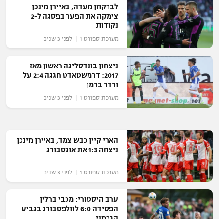
לברקוזן מעדה, באיירן מינכן
רשיון להקרנה פומבית לבית עסק
צימקה את הפער בפסגה ל-2
נקודות
הצטרפות לחבילת הערוצים
מערכת ספורט 1 | לפני 3 שנים
לוח דרושים – ג'ובנט
ניצחון בונדסליגה ראשון מאז
2017: דרמשטאדט חגגה 2:4 על
תגיות
ורדר ברמן
מערכת ספורט 1 | לפני 3 שנים
המגזין
הארי קיין כבש צמד, באיירן מינכן
ניצחה 1:3 את אוגסבורג
מערכת ספורט 1 | לפני 3 שנים
ערב היסטורי: מכבי ברלין
הפסידה 6:0 לוולפסבורג בגביע
הגרמני