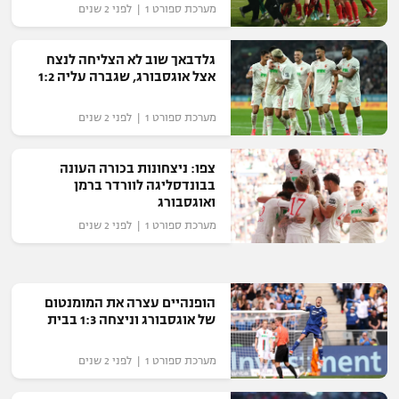
מערכת ספורט 1 | לפני 2 שנים
"מחצית בשכונה" – פודקאסט
אופניים
גלדבאך שוב לא הצליחה לנצח
אצל אוגסבורג, שגברה עליה 1:2
ספורט מוטורי
משתתפים וזוכים בפרסים
מערכת ספורט 1 | לפני 2 שנים
כדורמים
תקנון משתתפים וזוכים בפרסים
טניס
פוטבול אמריקאי NFL
צפו: ניצחונות בכורה העונה
תקנון עבור פעילות אלקטרה
בבונדסליגה לוורדר ברמן
ואוגסבורג
גיימינג E-Sports
בייסבול MLB
תקנון עבור פעילות ספורט 1 – "מרלן"
מערכת ספורט 1 | לפני 2 שנים
ספורט אתגרי ואקסטרים
תנאי שימוש
אומנויות לחימה
הופנהיים עצרה את המומנטום
של אוגסבורג וניצחה 1:3 בבית
מדיניות פרטיות
גיימינג E-Sports
מערכת ספורט 1 | לפני 2 שנים
תקנון פעילות ספורט 1