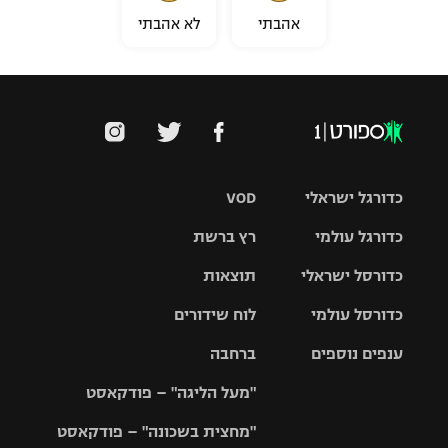
אהבתי
לא אהבתי
כדורגל ישראלי
VOD
כדורגל עולמי
רץ ברשת
ליגת העל
כדורסל ישראלי
תוצאות
ליגת
ליגה לאומית
האלופות
כדורסל עולמי
לוח שידורים
ליגת ווינר
סל
גביע הטוטו
ענפים נוספים
ברחבה
ליגה
NBA
אירופית
"מעל הליגה" – פודקאסט
ליגה לאומית
ליגיונרים
טניס
יורוליג
ליגה אנגלית
"מחצית בשכונה" – פודקאסט
כדורסל נשים
גביע המדינה