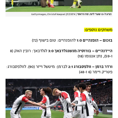
הגיע ל-13 שערי ליגה. סרו גיראסי
|
אימג'בנק GettyImages, Christof Koepsel
משחקים נוספים:
בוכום – הופנהיים 1:0
להופנהיים: טום בישוף (72)
היידנהיים – בורוסיה מנשנגלדבאך 3:0
לגלדבאך: רובין האק (8
ו-59), נתן אנגומו (18)
ורדר ברמן – וולפסבורג 2:1
לברמן: מיטשל וייזר (90). לוולפסבורג:
פטריק ויימר (6 ו-48)