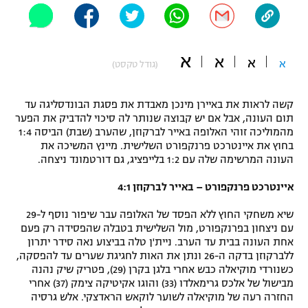
"מחצית בשכונה" – פודקאסט
אופניים
א
א
ספורט מוטורי
א
א
משתתפים וזוכים בפרסים
(גודל טקסט)
כדורמים
קשה לראות את באיירן מינכן מאבדת את פסגת הבונדסליגה עד
תקנון משתתפים וזוכים בפרסים
טניס
תום העונה, אבל אם יש קבוצה שנותר לה סיכוי להדביק את הפער
פוטבול אמריקאי NFL
מהמוליכה זוהי האלופה באייר לברקוזן, שהערב (שבת) הביסה 1:4
תקנון עבור פעילות אלקטרה
בחוץ את איינטרכט פרנקפורט השלישית. מיינץ המשיכה את
גיימינג E-Sports
העונה המרשימה שלה עם 1:2 בלייפציג, גם דורטמונד ניצחה.
בייסבול MLB
תקנון עבור פעילות ספורט 1 – "מרלן"
איינטרכט פרנקפורט – באייר לברקוזן 4:1
ספורט אתגרי ואקסטרים
תנאי שימוש
שיא משחקי החוץ ללא הפסד של האלופה עבר שיפור נוסף ל-29
אומנויות לחימה
עם ניצחון בפרנקפורט, מול השלישית בטבלה שהפסידה רק פעם
אחת העונה בבית עד הערב. ניית'ן טלה בביצוע נאה סידר יתרון
מדיניות פרטיות
ללברקוזן בדקה ה-26 ונתן את האות לחגיגת שערים עד להפסקה,
גיימינג E-Sports
כשנורדי מוקיאלה כבש אחרי בלגן בקרן (29), פטריק שיק נהנה
מבישול של אלכס גרימאלדו (33) והוגו אקיטיקה צימק (37) אחרי
תקנון פעילות ספורט 1
החזרה רעה של מוקיאלה לשוער לוקאש הראדצקי. אלש גרסיה