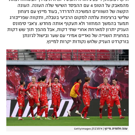
מהמאבק על הטופ 4 עם ההפסד השישי שלה העונה. העונה
הקשה של השוורים המשיכה להדרדר, בעוד מיינץ עם ניצחון
שלישי ברציפות עלתה למקום הרביעי בטבלה, ותקווה שפרייבורג
תמעד בהמשך המחזור ולא תעקוף אותה מחדש. צ'אבי סימונס
העניק יתרון למארחת אחרי שתי דקות, אבל מהפך תוך שש דקות
במחצית השנייה של נאדיים אמירי עם שער ובישול לג'ונתן
בורקרדט העניק שלוש נקודות יקרות למיינץ.
עונה חלומית. מיינץ
|
אימג'בנק GettyImages