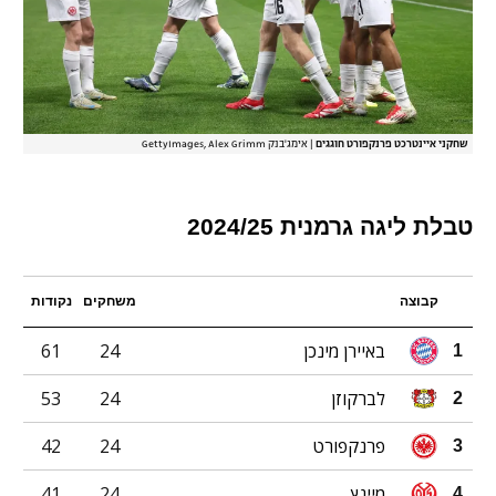
שחקני איינטרכט פרנקפורט חוגגים
|
אימג'בנק GettyImages, Alex Grimm
טבלת ליגה גרמנית 2024/25
קבוצה
משחקים
נקודות
באיירן מינכן
24
61
1
לברקוזן
24
53
2
פרנקפורט
24
42
3
מיינץ
24
41
4