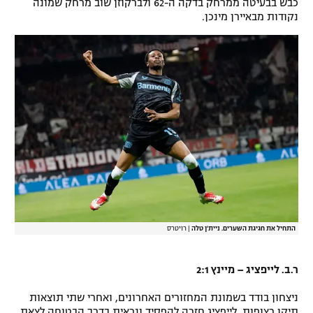
כבש בבעיטה ממרחק בדקה ה-62 ולברקוזן שוב מרחק שמונה
נקודות מבאיירן מינכן.
רשיון להקרנה פומבית לבית עסק
הצטרפות לחבילת הערוצים
לוח דרושים – ג'ובנט
תגיות
המגזין
התחיל את חגיגת השערים. ניית'ן טלה
|
רויטרס
ר.ב. לייפציג – מיינץ 2:1
ניצחון בודד בשמונת המחזורים האחרונים, ואחרי שתי תוצאות
תיקו רצופות, לייפציג חזרה להפסיד ונראית בדרך הבטוחה לצאת