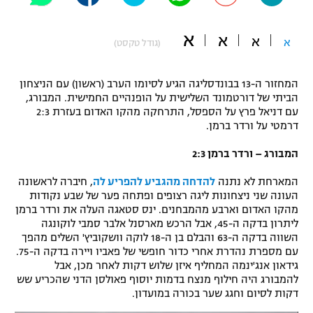
"מחצית בשכונה" – פודקאסט
אופניים
א
א
א
א
(גודל טקסט)
ספורט מוטורי
משתתפים וזוכים בפרסים
המחזור ה-13 בבונדסליגה הגיע לסיומו הערב (ראשון) עם הניצחון
כדורמים
הביתי של דורטמונד השלישית על הופנהיים החמישית. המבורג,
תקנון משתתפים וזוכים בפרסים
עם דניאל פרץ על הספסל, התרחקה מהקו האדום בעזרת 2:3
טניס
דרמטי על ורדר ברמן.
פוטבול אמריקאי NFL
תקנון עבור פעילות אלקטרה
המבורג – ורדר ברמן 2:3
גיימינג E-Sports
בייסבול MLB
תקנון עבור פעילות ספורט 1 – "מרלן"
המארחת לא נתנה
להדחה מהגביע להפריע לה
, חיברה לראשונה
העונה שני ניצחונות ליגה רצופים ופתחה פער של שבע נקודות
ספורט אתגרי ואקסטרים
תנאי שימוש
מהקו האדום וארבע מהמבחנים. ינס סטאגה העלה את ורדר ברמן
ליתרון בדקה ה-45, אבל הרכש מארסנל אלבר סמבי לוקונגה
אומנויות לחימה
השווה בדקה ה-63 והבלם בן ה-18 לוקה וושקוביץ' השלים מהפך
עם מספרת נהדרת אחרי כדור חופשי של פאביו ויירה בדקה ה-75.
מדיניות פרטיות
גיימינג E-Sports
גידאון אנג'ינמה המחליף איזן שלוש דקות לאחר מכן, אבל
להמבורג היה חילוף מנצח בדמות יוסוף פאולסן הדני שהכריע שש
דקות לסיום וחגג שער בכורה במועדון.
תקנון פעילות ספורט 1