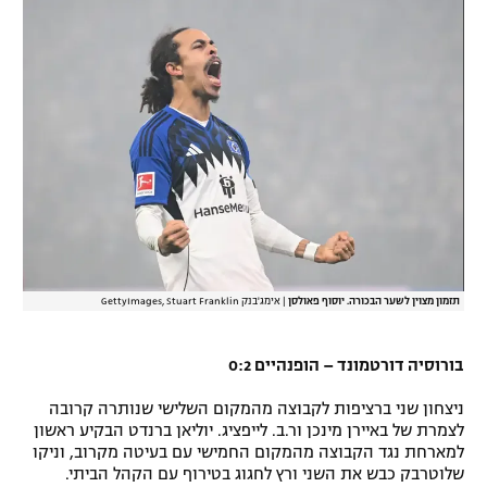
רשיון להקרנה פומבית לבית עסק
הצטרפות לחבילת הערוצים
לוח דרושים – ג'ובנט
תגיות
המגזין
תזמון מצוין לשער הבכורה. יוסוף פאולסן
|
אימג'בנק GettyImages, Stuart Franklin
בורוסיה דורטמונד – הופנהיים 0:2
ניצחון שני ברציפות לקבוצה מהמקום השלישי שנותרה קרובה
לצמרת של באיירן מינכן ור.ב. לייפציג. יוליאן ברנדט הבקיע ראשון
למארחת נגד הקבוצה מהמקום החמישי עם בעיטה מקרוב, וניקו
שלוטרבק כבש את השני ורץ לחגוג בטירוף עם הקהל הביתי.