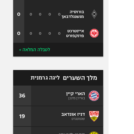
בורוסיה
0
0
0
0
0
מנשנגלדבאך
איינטרכט
0
0
0
0
0
פרנקפורט
לטבלה המלאה >
מלך השערים
ליגה גרמנית
הארי קיין
36
באיירן מינכן
דניז אונדאב
19
שטוטגרט