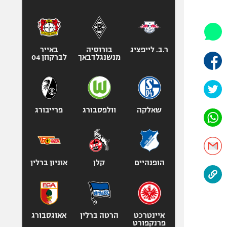
היאבקות WWE
אופניים
ספורט מוטורי
כדורמים
ר.ב. לייפציג
בורוסיה
באייר
מנשנגלדבאך
לברקוזן 04
פוטבול אמריקאי NFL
בייסבול MLB
ספורט אתגרי
ואקסטרים
שאלקה
וולפסבורג
פרייבורג
אומנויות לחימה
גיימינג E-Sports
הופנהיים
קלן
אוניון ברלין
איינטרכט
הרטה ברלין
אאוגסבורג
פרנקפורט