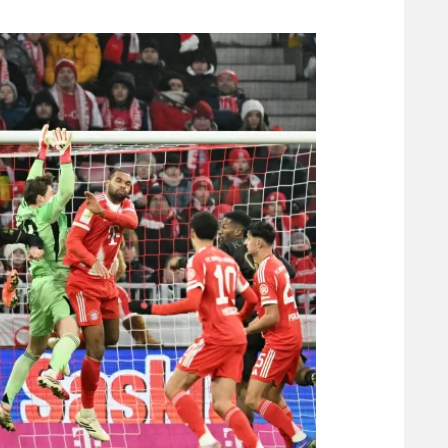
משתתפים וזוכים בפרסים
מכבי ת
הפועל 
תקנון משתתפים וזוכים בפרסים
הפועל 
תקנון עבור פעילות אלקטרה
הפועל 
תקנון עבור פעילות ספורט 1 – "מרלן"
מכבי נ
טניס
בני יהו
גיימינג E-Sports
תנאי שימוש
מדיניות פרטיות
תקנון פעילות ספורט 1
רשיון להקרנה פומבית לבית עסק
הצטרפות לחבילת הערוצים
לוח דרושים – ג'ובנט
תגיות