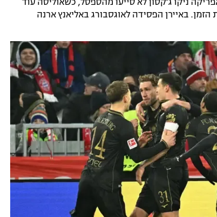
אפריקה ניקו ג'קסון לא סייעו מהספסל, כשאוליסה עוד
זמן. באיירן הפסידה לאוגסבורג באליאנץ ארנה