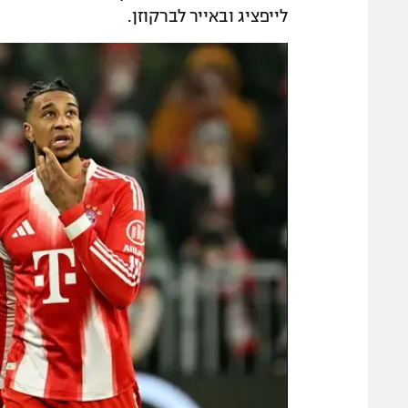
לייפציג ובאייר לברקוזן.