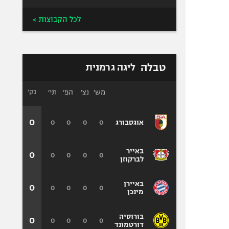
לכל הקבוצות >
טבלה
ליגה גרמנית
מש׳
נצ׳
הפ׳
תי׳
נק׳
0
0
0
0
0
אוגסבורג
באייר
0
0
0
0
0
לברקוזן
באיירן
0
0
0
0
0
מינכן
בורוסיה
0
0
0
0
0
דורטמונד