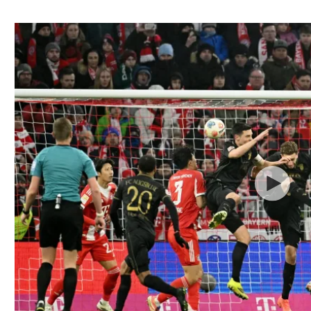
ל אביב
ליגה טורקית
תל אביב
ליגה סינית
חיפה
ליגה ברזילאית
באר שבע
ליגות נוספות
תניה
דה