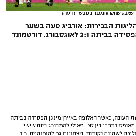
ור שאבס שחקן אוגסבורג כובש
|
רויטרס
ליגות הבכירות: אורביג טעה בשער
ואלופת גרמניה איבדה יתרון והפסידה בביתה 2:1 לאוגסבורג. דורטמונד
את הפתעת העונה, כאשר האלופה באיירן מינכן הפסידה בביתה
ו מאופס בדרבי בין סט. פאולי להמבורג ביום שישי.
כה לשמונה נקודות, ניצחונות גם להופנהיים, ר.ב.