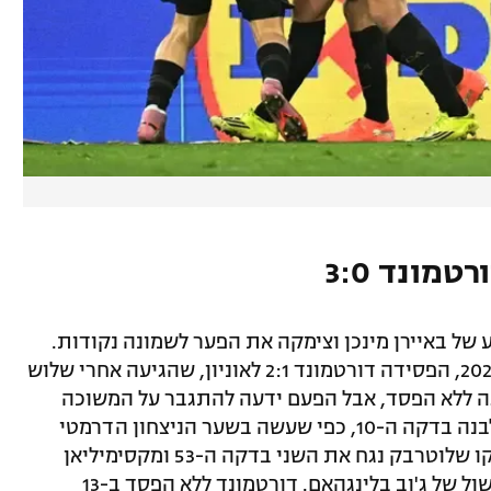
טמונד 3:0
ל באיירן מינכן וצימקה את הפער לשמונה נקודות.
בביקור האחרון שלה בברלין, באוקטובר 2024, הפסידה דורטמונד 2:1 לאוניון, שהגיעה אחרי שלוש
ה ללא הפסד, אבל הפעם ידעה להתגבר על המשוכה
הלא פשוטה. אמרה ג'אן דייק מהנקודה הלבנה בדקה ה-10, כפי שעשה בשער הניצחון הדרמטי
לרשת סט. פאולי במחזור הקודם. הבלם ניקו שלוטרבק נגח את השני בדקה ה-53 ומקסימיליאן
באייר סגר עניין שש דקות לסיום, אחרי בישול של ג'וב בלינגהאם. דורטמונד ללא הפסד ב-13