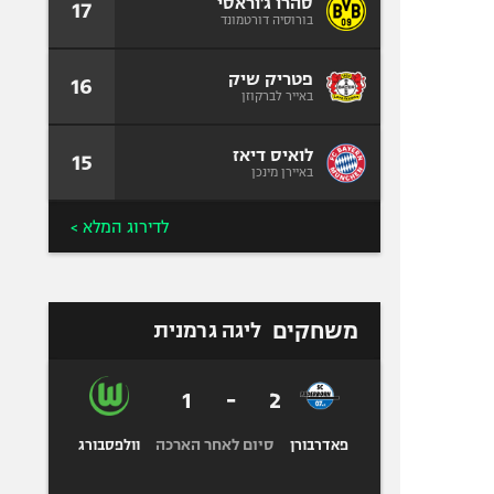
סהרו ג'וראסי
17
בורוסיה דורטמונד
פטריק שיק
16
באייר לברקוזן
לואיס דיאז
15
באיירן מינכן
לדירוג המלא >
משחקים
ליגה גרמנית
1
-
2
סיום לאחר הארכה
פאדרבורן
וולפסבורג