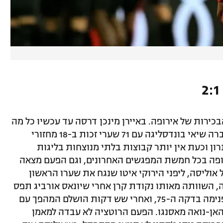
ירות של אירופה. באיירן מינכן דרסה עד עכשיו כל מה
שזז, עם 50 נקודות מתוך 54 אפשריות ושברה שיאי בונדסליגה עם 71 שערי זכות ב-18 מחזורי
ן וכעת אין יותר קבוצות בלתי מנוצחות בליגות
ופה בכל חמשת המפגשים האחרונים, וגם הפעם מצאה
חרי הבישול ה-14 של מייקל אוליסה, ליפני הירוקי איטו שנגח את שערו הראשון
חת לא ויתרה, השוותה מאותו נקודת קרן אחרי שיונאס אורביג תפס
אוויר והבלם הברזילאי ארתור שאבס נגח פנימה בדקה ה-75, ואחרי שש דקות הושלם המהפך עם
ן-נואה מאסנגו. הפעם הרוטציה לא עבדה למאמן