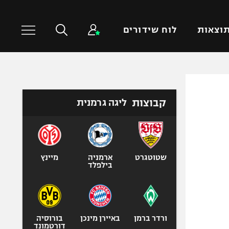
וצאות
לוח שידורים
כדורסל עולמי
ענפים נוספים
קבוצות
ליגה גרמנית
NBA
טניס
יורוליג
כדוריד
יורוקאפ
כדורעף
שחייה
שטוטגרט
ארמניה
מיינץ
בילפלד
ג'ודו
אגרוף
ספורט אולימפי
UFC
ורדר ברמן
באיירן מינכן
בורוסיה
דורטמונד