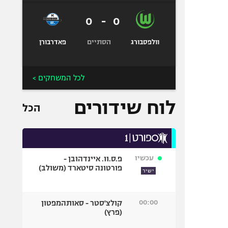
0
-
0
הסתיים
וולפסבורג
פאדרבורן
לכל המשחקים >
לוח שידורים
הכל
עכשיו
פ.ס.וו. איינדהובן -
פורטונה סיטארד (משולב)
ישיר
00:00
קולצ'סטר - סאותהמפטון
(פרץ)