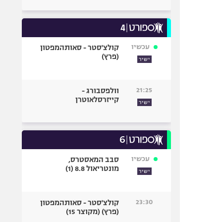
עכשיו
קולצ'סטר - סאותהמפטון
(פרץ)
ישיר
21:25
וולפסבורג -
קייזרסלאוטרן
ישיר
עכשיו
סבב המאסטרס,
מונטריאול 8.8 (1)
ישיר
23:30
קולצ'סטר - סאותהמפטון
(פרץ) (מקוצר 15)