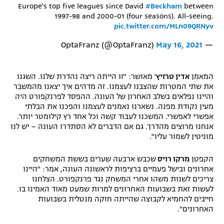
Europe's top five leagues since David
#Beckham
between
1997-98 and 2000-01 (four seasons). All-seeing.
pic.twitter.com/MLn09QRNyv
May 16, 2021
— OptaFranz (@OptaFranz)
המאמן
אדין טרזיץ
' מאושר: "זו הייתה ריצה נהדרת שלנו. השגנו
את שתי המטרות שהצבנו לעצמנו. זה מדהים איך יצאנו מהמשבר
והיינו נפלאים בשלב האחרון של העונה. ההפסד לפרנקפורט היה
מעין נקודת מפנה. נשארנו נאמנים לעצמנו והפכנו את הבלתי
אפשרי לאפשרי. המשכנו לעבוד קשה וכל אחד רץ קילומטר יותר.
אנחנו מרוצים מהדרך. גם אם הדברים לא הסתדרו העונה – יש לנו
מוניטין לשמור עליו".
הקפטן
מרקו רויס
שכבש ארבעה שערים בששת המשחקים
אחרונים ובישל פעמיים ברציפות לראשונה העונה, אמר: "היינו
צריכים לשנות משהו אחרי המשחק נגד פרנקפורט. הצלחנו
לעשות זאת בשבועות האחרונים למרות שמעט מאוד האמינו בו.
חייבים להחמיא לקבוצה שהייתה חזקה מנטלית בשבועות
האחרונים".