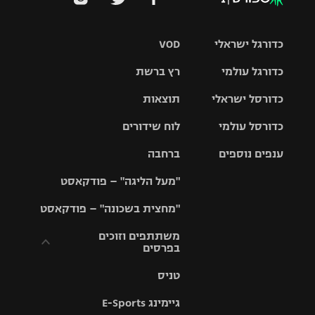
כדורגל ישראלי
VOD
כדורגל עולמי
רץ ברשת
ליגת העל
כדורסל ישראלי
תוצאות
ליגת
ליגה לאומית
האלופות
כדורסל עולמי
לוח שידורים
ליגת ווינר
סל
גביע הטוטו
ענפים נוספים
ברחבה
ליגה
NBA
אירופית
"מעל הליגה" – פודקאסט
ליגה לאומית
ליגיונרים
טניס
יורוליג
ליגה אנגלית
"מחצית בשכונה" – פודקאסט
כדורסל נשים
גביע המדינה
כדוריד
יורוקאפ
ליגה גרמנית
משתתפים וזוכים
בפרסים
מכבי תל
נבחרת
כדורעף
אביב
ישראל
ליגה
טניס
ספרדית
תקנון משתתפים
שחייה
הפועל חולון
מכבי חיפה
וזוכים בפרסים
גיימינג E-Sports
ליגה