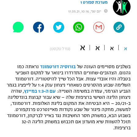
מערכת ספורט 1
"מחצית בשכונה" – פודקאסט
יום שני, 10:16, 17.05.21
אופניים
ספורט מוטורי
משתתפים וזוכים בפרסים
כדורמים
א
א
תקנון משתתפים וזוכים בפרסים
א
א
טניס
(גודל טקסט)
פוטבול אמריקאי NFL
תקנון עבור פעילות אלקטרה
בשלבים מסויימים העונה של
בורוסיה דורטמונד
נראתה כמו
גיימינג E-Sports
בייסבול MLB
גהנום. הצהובים-שחורים התדרדרו בינואר עד למקום השביעי
תקנון עבור פעילות ספורט 1 – "מרלן"
בטבלה והיו אובדי עצות. אבל הכל שייך להיסטוריה. דורטמונד
השלימה שבוע מהסרטים כשאחרי ניצחון ענק 1:4 על לייפציג בגמר
ספורט אתגרי ואקסטרים
תנאי שימוש
הגביע הגרמני, עמדה במשימה השנייה:
עם ה-1:3 במיינץ
, שהיה
ניצחון הליגה השישי ברציפות שלה – שיא עבור קבוצת בונדסליגה
אומנויות לחימה
ב-20/21 – היא הבטיחה את המקום בליגת האלופות. דורטמונד,
למעשה, מחקה פיגור של שבע נקודות מאיינטרכט פרנקפורט.
מדיניות פרטיות
גיימינג E-Sports
בשבוע הבא, במשחק חסר החשיבות נגד באייר לברקוזן, דורטמונד
תוכל להשוות שיא מועדון אם תכבוש במשחק הליגה ה-32
ברציפות.
תקנון פעילות ספורט 1