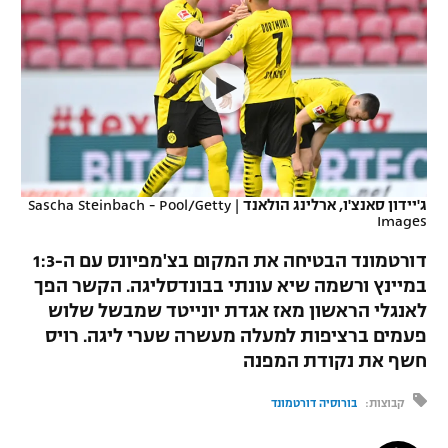
כדורסל נשים
נבחרת ישראל
יורוליג
ליגה ספרדית
טניס
VOD
מכבי תל אביב
מכבי חיפה
יורוקאפ
ליגה איטלקית
כדוריד
הפועל חולון
בית"ר ירושלים
רץ ברשת
ליגה צרפתית
כדורעף
הפועל ירושלים
מכבי תל אביב
ליגה הולנדית
שחייה
תוצאות
ג'יידון סאנצ'ו, ארלינג הולאנד
|
Sascha Steinbach - Pool/Getty
דני אבדיה
הפועל תל אביב
Images
ליגה טורקית
ג'ודו
דורטמונד הבטיחה את המקום בצ'מפיונס עם ה-1:3
הפועל חיפה
לוח שידורים
במיינץ ורשמה שיא עונתי בבונדסליגה. הקשר הפך
ליגה סינית
אגרוף
לאנגלי הראשון מאז אגדת יונייטד שמבשל שלוש
הפועל באר שבע
ליגה ברזילאית
פעמים ברציפות למעלה מעשרה שערי ליגה. רויס
ברחבה
ספורט אולימפי
חשף את נקודת המפנה
מכבי נתניה
ליגות נוספות
UFC
קבוצות:
בורוסיה דורטמונד
"מעל הליגה" – פודקאסט
בני יהודה
היאבקות WWE