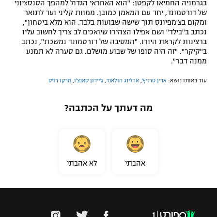
בגרמניה החמיאו לקפטן: "הוא האחראי הגדול למהפך הסנסציוני
של דורטמונד, יחד עם המאמן כמובן. ממוות קליני ועד לתואר
ומקום בצ'מפיונס תוך שישה שבועות בלבד. הוא מלא ביטחון",
נכתב ב"בילד" ושם אפילו הצהירו שיואכים לב צריך לחשוב עליו
ברצינות לקראת היורו. "המסיבה של דורטמונד נמשכת", נכתב
ב"קיקר". "זה היה סופו של שבוע מושלם. גם סערה לא תמנע
ממנה דבר".
עוד באותו נושא:
אדין טרזיץ'
,
ארלינג הולאנד
,
ג'יידון סאנצ'ו
,
מרקו רויס
מה דעתך על הכתבה?
אהבתי
לא אהבתי