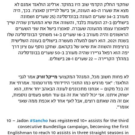
שחקני החלק הקדמי שוב היו במוקד. ארלינג הולאנד אמנם לא
רשיון להקרנה פומבית לבית עסק
מצא את שערו ה-40 העונה, אך בישל לג'יידון סאנצ'ו. בכך, היה
מעורב ב-34 שערים העונה בבונדסליגה (25 שערים ושמונה
הצטרפות לחבילת הערוצים
בישולים) ב-27 הופעות בלבד, והשווה את שיא המועדון שהיה שייך
לסאנצ'ו עצמו מהעונה שעברה. סאנצ'ו בישל את שני השערים
הראשונים והיה מעורב ב-16 שערים ב-14 משחקי הבונדסליגה שלו
לוח דרושים – ג'ובנט
בשנת 2021. הוא רשם למעלה מעשרה בישולים בעונה השלישית
ברציפות והשווה את שיאו של בקהאם. שחקן נוסף עם ציון דרך
תגיות
יפה הוא רפאל גריירו שהיה מעורב ב-50 שערים בבונדסליגה
במהלך הקריירה – 22 שערים ו-28 בישולים.
המגזין
לא פחות חשוב מכל, המנהל המקצועי
מייקל זורק
אמר לגבי
הולאנד: "אני מרגיש כמו התוכי הידידותי מדורטמונד. אמרתי את
זה בכל מקום – אנחנו מתכוננים לעונה הבאהב יחד איתו, הוא
ישחק איתנו. אני יכול לומר את זה גם עוד חמש פעמים נוספות,
אם זה מה שאתם רוצים, אבל לאף אחד לא אכפת ממה שאני
אומר".
10 – Jadon
#Sancho
has registered 10+ assists for the third
consecutive Bundesliga campaign, becoming the first
Englishman to reach 10 assists in three straight seasons in