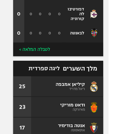
דפורטיבו
0
0
0
0
0
לה
קורוניה
0
0
0
0
0
לבאנטה
לטבלה המלאה >
מלך השערים
ליגה ספרדית
קיליאן אמבפה
25
ריאל מדריד
ודאט מוריקי
23
מאיורקה
אנטה בודימיר
17
אוסאסונה