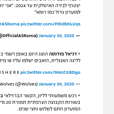
יצטרף לבירה 
למועדון גדול כמו רומא"
#ASRoma
pic.twitter.com/PlOdbhLUqs
January 30, 2020
— AS Roma (@OfficialASRoma)
*
דניאל פודנסה
הוצג היום באופן רשמי בו
לליגה האנגלית, הזאבים ישלמו עליו 18 מיליון ליש"ט
I S H E R E
pic.twitter.com/9IezCGBDgo
January 30, 2020
— Wolves (@Wolves)
* רכש משמעותי לליון, הקשר הברזילאי
בר
בשורו
המועדון חתם לשלוש וחצי שנים.