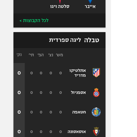
אייבר
סלטה ויגו
לכל הקבוצות >
טבלה
ליגה ספרדית
מש׳
נצ׳
הפ׳
תי׳
נק׳
אתלטיקו
0
0
0
0
0
מדריד
0
0
0
0
0
אספניול
0
0
0
0
0
חטאפה
0
0
0
0
0
אוסאסונה