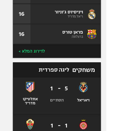
ויניסיוס ג׳וניור
16
ריאל מדריד
פראן טורס
16
ברצלונה
לדירוג המלא >
משחקים
ליגה ספרדית
1
-
5
אתלטיקו
הסתיים
ויאריאל
מדריד
1
-
1