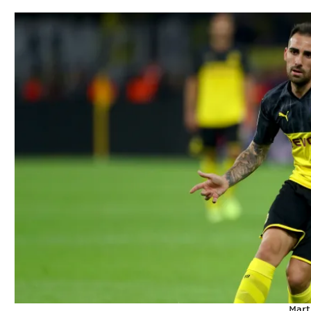
תל אביב
ליגה סינית
חיפה
ליגה ברזילאית
באר שבע
ליגות נוספות
תניה
דה
Mart