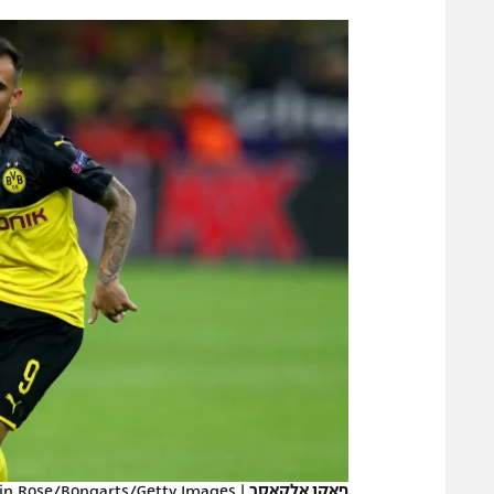
הפועל 
תקנון משתתפים וזוכים בפרסים
הפועל 
תקנון עבור פעילות אלקטרה
הפועל 
תקנון עבור פעילות ספורט 1 – "מרלן"
מכבי נ
טניס
בני יהו
גיימינג E-Sports
תנאי שימוש
מדיניות פרטיות
תקנון פעילות ספורט 1
רשיון להקרנה פומבית לבית עסק
הצטרפות לחבילת הערוצים
לוח דרושים – ג'ובנט
תגיות
פאקו אלקאסר
|
in Rose/Bongarts/Getty Images
המגזין