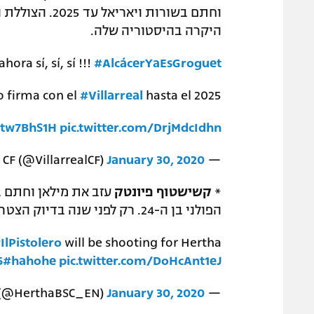
היקרה בהיסטוריה שלה.
ahora sí, sí, sí !!!
#AlcácerYaEsGroguet
o firma con el
#Villarreal
hasta el 2025.
9tw7BhS1H
pic.twitter.com/DrjMdcIdhn
January 30, 2020
— Villarreal CF (@VillarrealCF)
*
קשישטוף פיונטק
הפולני בן ה-24. רק לפני שנה בדיוק הצטרף השחקן לרוסונרי, וכבש 16 שערים ב-41 משחקים.
IlPistolero
will be shooting for Hertha
6
#hahohe
pic.twitter.com/DoHcAnt1eJ
January 30, 2020
— Hertha Berlin (@HerthaBSC_EN)