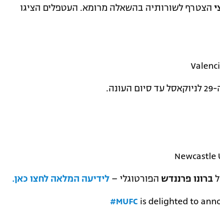
י
הצטרף לשורותיה בהשאלה מרומא. העטפלים הציגו
ום העונה.
ל
ברונו פרננדש
הפורטוגלי –
לידיעה המלאה לחצו כאן.
#MUFC
is delighted to ann