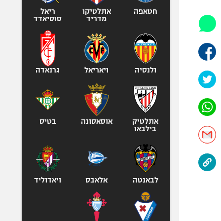
אופניים
חטאפה
אתלטיקו
ריאל
מדריד
סוסיאדד
ספורט מוטורי
כדורמים
פוטבול אמריקאי NFL
בייסבול MLB
ולנסיה
ויאריאל
גרנאדה
ספורט אתגרי
ואקסטרים
אומנויות לחימה
אתלטיק
אוסאסונה
בטיס
גיימינג E-Sports
בילבאו
לבאנטה
אלאבס
ויאדוליד