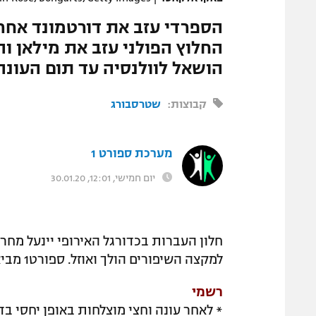
החלוץ הפולני עזב את מילאן ו
הושאל לוולנסיה עד תום העונה
קבוצות:
שטרסבורג
מערכת ספורט 1
יום חמישי, 12:01, 30.01.20
חלון העברות בכדורגל האירופי יינעל מחר
למקצה השיפורים הולך ואוזל. ספורט1 מביא לכם את כל השמועות, הדיווחים וההעברות הרשמיות.
רשמי
* לאחר עונה וחצי מוצלחות באופן יחסי ב