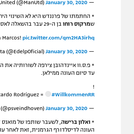
January 30, 2020
— Manchester United (@ManUtd)
* החתמתו של פרננדש היא לא השינוי היח
ש
מרקוס רוחו
בן ה-29 עבר בהשאלה לאסטודיאנטס הארגנטינאית, בה ישחק עד סיום העונה.
a Marcos!
pic.twitter.com/qm2HA3irhq
January 30, 2020
— Estudiantes de La Plata (@EdelpOficial)
* פ.ס.וו איינדהובן צירפה לשורותיה את ה
עד סיום העונה ממילאן.
!
cardo Rodríguez =
#WillkommenRR
January 30, 2020
— PSV International (@psveindhoven)
*
ואלון ברישה
, לשעבר שותפו של מואנס ד
העונה לדיסלדורף הגרמנית, זאת לאחר עונ