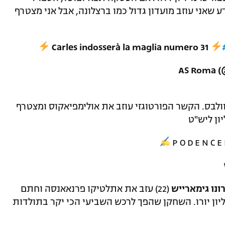
האיטלקית עד 2024: "אני יודע שאני עוזב מועדון גדול כמו ברצלונה, אבל אני מצטרף
Carles indosserà la maglia numero 31
ולבס. הקשר הפורטוגזי עוזב את אולימפיאקוס ומצטרף
P O D E N C E 
ונו גימארייש
(22) עזב את אתלטיקו פרנאאנסה וחתם
ת הקבוצה הצרפתית תמורת 20 מיליון יורו. השחקן שהפך לרכש השביעי הכי יקר בתולדות