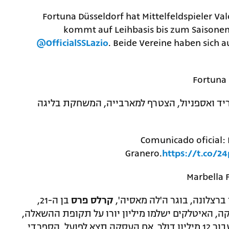
Fortuna Düsseldorf hat Mittelfeldspieler Val
kommt auf Leihbasis bis zum Saisonen
@OfficialSSLazio
. Beide Vereine haben sich a
יד ואספניול, הצטרף למארבייה, המשחקת בליגה
Comunicado oficial: 
Granero.
https://t.co/2
רצלונה, בוגר ה'לה מאסיה',
קרלס פרס
בן ה-21,
, האיטלקים ישלמו מיליון יורו על תקופת ההשאלה,
ויקבלו אופציה לרכוש אותו בסיום העונה עבור 12 מיליון דולר. אם העסקה תצא לפועל, הספרדי