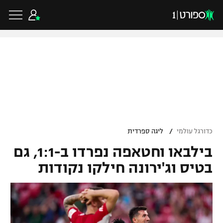
כדורגל ישראלי
ליגת העל
כדורגל עולמי
/
כדורגל עולמי
ליגה ספרדית
ליגה לאומית
בילבאו וחטאפה נפרדו ב-1:1, גם
ליגת האלופות
כדורסל ישראלי
גביע הטוטו
בטיס וג'ירונה חילקו נקודות
ליגה אירופית
ליגת ווינר סל
ליגיונרים
כדורסל עולמי
ליגה אנגלית
ליגה לאומית
גביע המדינה
NBA
ליגה גרמנית
ענפים נוספים