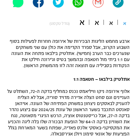
"מחצית בשכונה" – פודקאסט
אופניים
א
א
א
א
(גודל טקסט)
ספורט מוטורי
משתתפים וזוכים בפרסים
ארבע מחמש הליגות הבכירות של אירופה חוזרות לפעילות בסוף
כדורמים
תקנון משתתפים וזוכים בפרסים
השבוע הקרוב, אבל ספרד הקדימה את כולן עם שני משחקים
טניס
שנערכים כבר הערב (חמישי). אתלטיק בילבאו פתחה את העונה
פוטבול אמריקאי NFL
עם 1:1 ביתי מול חטאפה ובהמשך בטיס וג'ירונה חילקו את
תקנון עבור פעילות אלקטרה
הנקודות בסביליה עם תוצאה זהה לזו מהמשחק הראשון.
גיימינג E-Sports
בייסבול MLB
תקנון עבור פעילות ספורט 1 – "מרלן"
אתלטיק בילבאו – חטאפה 1:1
ספורט אתגרי ואקסטרים
תנאי שימוש
אלוף אירופה ניקו וויליאמס נכנס כמחליף בדקה ה-72, השתלט על
העניינים וגם סחט הצלה אדירה מדויד סוריה, אבל לא הצליח
אומנויות לחימה
להעניק לבאסקים ניצחון במשחק הפתיחה של העונה. אויהאן
סאנסט התכבד בשער הראשון של עונת 2024/25 עם ביצוע נהדר
מדיניות פרטיות
גיימינג E-Sports
בדקה ה-27, אבל כריסטנטוס אוצ'ה, הרכש הניגרי מסאוטה, נגח
את השוויון בדקה ה-64 של הופעת הבכורה שלו בלה ליגה והכניע
את המקסיקני-באסקי אלכס פאדיה, שפתח בשער המארחת בגלל
תקנון פעילות ספורט 1
הפציעות של אונאי סימון ויולן אגירסבאלה.