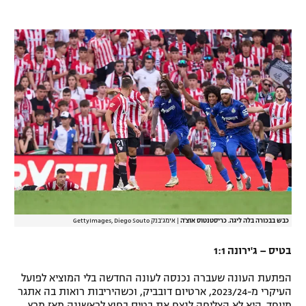
רשיון להקרנה פומבית לבית עסק
הצטרפות לחבילת הערוצים
לוח דרושים – ג'ובנט
תגיות
המגזין
כבש בבכורה בלה ליגה. כריסטנטוס אוצ'ה
|
אימג'בנק GettyImages, Diego Souto
בטיס – ג'ירונה 1:1
הפתעת העונה שעברה נכנסה לעונה החדשה בלי המוציא לפועל
העיקרי מ-2023/24, ארטיום דובביק, וכשהיריבות רואות בה אתגר
מיוחד. היא לא הצליחה לנצח את בטיס בחוץ לראשונה מאז מרץ