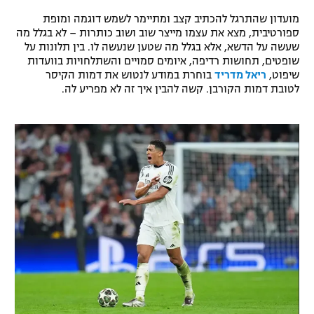
רשיון להקרנה פומבית לבית עסק
מועדון שהתרגל להכתיב קצב ומתיימר לשמש דוגמה ומופת
ספורטיבית, מצא את עצמו מייצר שוב ושוב כותרות – לא בגלל מה
שעשה על הדשא, אלא בגלל מה שטען שנעשה לו. בין תלונות על
הצטרפות לחבילת הערוצים
שופטים, תחושות רדיפה, איומים סמויים והשתלחויות בוועדות
שיפוט,
ריאל מדריד
בוחרת במודע לנטוש את דמות הקיסר
לוח דרושים – ג'ובנט
לטובת דמות הקורבן. קשה להבין איך זה לא מפריע לה.
תגיות
המגזין