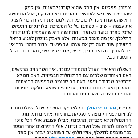
וכמובן, ויניסיוס. אין ספק שהוא קורבן לגזענות, אין ספק
שהדרישה של ריאל לעונשים חמורים היא מוצדקת, אבל התחושה
היא שהמועדון ניסה לרכוב על הגל, למנף את המקרה כדי להציג
את עצמה – שוב – כקורבן של כל המערכת. פלורנטינו התעקש
ש"כל ספרד נגועה בשנאה". התחושה היא שהקמפיין להגנת ויני
התלכלך. אין פה מאבק בגזענות, אלא מאבק בניסיון לפגוע בריאל.
המועדון שוב רואה רק את עצמו. על פרשת "כדור הזהב" כבר אין
מה להוסיף. זה היה מביך, מביש, אנטי ספורטיבי, חסר כבוד. הכל
קונספירטיבי.
השאלה היא איך הקהל מתמודד עם זה. איך השחקנים מרגישים,
האם האוהדים שלמים עם ההתנהלות הבכיינית, האם הם לא
מרגישים שכבודם נפגע, האם הם סבורים שהפגיעה החיצונית
במועדון היא מכוונת וזדונית, או יודעים שהיא בחלקה מופרזת
ומנופחת בצורה מלאכותית ומכוונת.
ועכשיו,
גמר גביע המלך
. הקלאסיקו. המשחק שכל העולם מחכה
לו, ויום לפני הקבוצה מתעסקת בחרמות, איומים ותלונות.
ההתנהלות לא מכבדת, מאכזבת, אפילו עצובה. אולי הכל מוכן
ל"ניצחנו למרות שכל העולם נגדנו", אולי התירוצים אחרי הפסד
כבר מוכנים להישלף, אולי הלחץ על השופטים יעזור. אין ספק