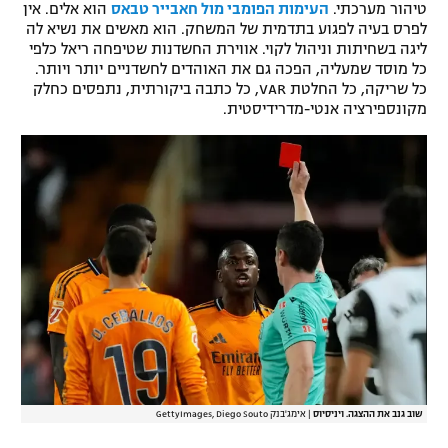
טיהור מערכתי.
העימות הפומבי מול חאבייר טבאס
הוא אלים. אין
לפרס בעיה לפגוע בתדמית של המשחק. הוא מאשים את נשיא לה
ליגה בשחיתות וניהול לקוי. אווירת החשדנות שטיפחה ריאל כלפי
כל מוסד שמעליה, הפכה גם את האוהדים לחשדניים יותר ויותר.
כל שריקה, כל החלטת VAR, כל כתבה ביקורתית, נתפסים כחלק
מקונספירציה אנטי-מדרידיסטית.
שוב גנב את ההצגה. ויניסיוס
|
אימג'בנק GettyImages, Diego Souto