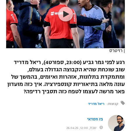
כדורסל נשים
נבחרת ישראל
יורוליג
ליגה ספרדית
טניס
VOD
מכבי תל אביב
מכבי חיפה
יורוקאפ
ליגה איטלקית
כדוריד
הפועל חולון
בית"ר ירושלים
רץ ברשת
ליגה צרפתית
כדורעף
הפועל ירושלים
מכבי תל אביב
|
רויטרס
ליגה הולנדית
שחייה
תוצאות
דני אבדיה
רגע לפני גמר גביע (23:00, ספורט4), ריאל מדריד
הפועל תל אביב
שוב שוכחת שהיא הקבוצה הגדולה בעולם,
ליגה טורקית
ג'ודו
ומתמקדת בתלונות, אזהרות ואיומים, בהמשך של
הפועל חיפה
לוח שידורים
ליגה סינית
עונה מלאה בתיאוריות קונספירציה. איך כזה מועדון
אגרוף
פאר מרשה לעצמו לטפח כזה תסביך רדיפה?
הפועל באר שבע
ליגה ברזילאית
ברחבה
ספורט אולימפי
קבוצות:
ריאל מדריד
מכבי נתניה
ליגות נוספות
UFC
"מעל הליגה" – פודקאסט
פז חסדאי
בני יהודה
שבת, 12:00, 26.04.25
היאבקות WWE