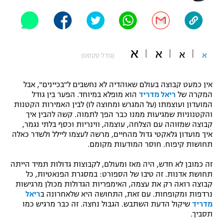
"מחצית בשכונה" – פודקאסט
אופניים
ספורט מוטורי
משתתפים וזוכים בפרסים
א
א
א
א
(גודל טקסט)
כדורמים
תקנון משתתפים וזוכים בפרסים
טניס
אין כמעט קבוצה בעולם שאוהדיה לא נחשבים ל"בכיינים", אבל
פוטבול אמריקאי NFL
המקרה של
ריאל מדריד
הוא מופלא במיוחד. הפער בין גודל
תקנון עבור פעילות אלקטרה
המועדון ועוצמתו (על המגרש ומחוצה לו) לבין האמירות הקטנות
גיימינג E-Sports
והקטנוניות שמגיעות ממנו כבר הפך לתמוה. קשה להבין איך
בייסבול MLB
תקנון עבור פעילות ספורט 1 – "מרלן"
קבוצה שמזוהה עם הצלחה, עוצמה, ווינריות וכסף בלתי נגמר,
איך מועדון גלאקטי גדול מהחיים, מרשה לעצמו ליילל ולשדר כאלה
ספורט אתגרי ואקסטרים
תחושות קיפוח. חוסר המודעות מקומם.
תנאי שימוש
אומנויות לחימה
זה כמובן לא חדש, היה מאז ומעולם, לקבוצות גדולות תמיד הייתה
תחושת אדנות. זה טיבו של הספורט: במסגרת הפנאטיות, כל
מדיניות פרטיות
קבוצה רואה רק את עצמה, האימפריות הגדולות מכולן מרגישות
גיימינג E-Sports
נרדפות ומקופחות. עם זאת, התחושה היא שלאחרונה ב
ריאל
מדריד
שיקול הדעת השתבש. הגבול נחצה. זה כבר מרגיש כמו
תקנון פעילות ספורט 1
תסביך.