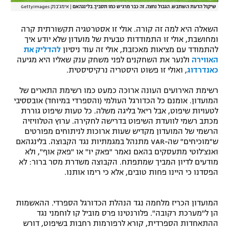
שיקול הדעת השתבש. הגבול נחצה. זה כבר מרגיש כמו תסביך. בלינגהאם
|
אימג'בנק GettyImages
השאלה היא למה זה קורה. אולי זו אסטרטגיה תקשורתית קרה
ומחושבת, אולי זו התמודדות טבעית של מועדון שלא יודע איך
להתמודד עם מציאות מאכזבת, אולי זה עוד ניסיון
להדליק את
האווירה
ולנער את השחקנים לפני משחק ענק שאליו היא מגיעה
כאנדרדוג
, ואולי זו פשוט היסטריה נרקיסיסטית.
רשימת האירועים העונה ארוכה כמעט כמו רשימת התארים של
המועדון. אומנם כל הכדורגל העולמי (והספרדי במיוחד) אובססיבי
לטעויות שיפוט, אבל ריאל בליגה משלה. כל טעות שיפוט גוררת
מכתב רשמי לוועדת השיפוט בדרישה לחקירה. ערוץ הטלוויזיה
הרשמי של המועדון מקדיש שעות ארוכות לניתוחים מפורטים
ש"מוכיחים" שה-VAR מתנהל במגמתיות נגד הקבוצה. בלינגהאם
ואנצ'לוטי מתעסקים בהאם נאמר "פאק יו" או "פאק אוף", ולא
מודעים לדיון המביך שמתפתח. הקבוצה משדרת מסר ברור: לא
הפסדנו כי היינו פחות טובים, אלא כי רימו אותנו.
המועדון הכריז מלחמה נגד הנהלת הכדורגל הספרדי. ההאשמות
הן ל"מערכת רקובה". פלורנטינו פרס מוביל קו לוחמני נגד
ההתאחדות הספרדית, קורא לרפורמות רחבות בשיפוט, דורש