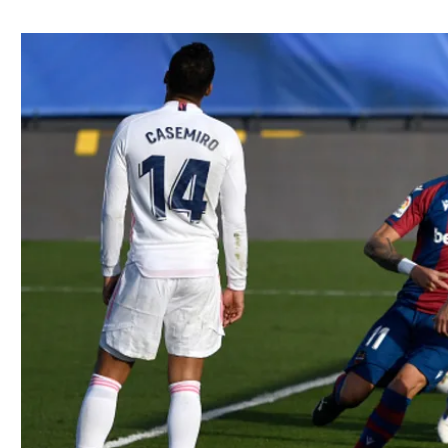
ל אביב
ליגה טורקית
תל אביב
ליגה סינית
חיפה
ליגה ברזילאית
באר שבע
ליגות נוספות
תניה
דה