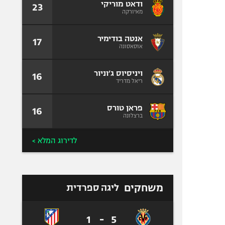
ודאט מוריקי
23
מאיורקה
אנטה בודימיר
17
אוסאסונה
ויניסיוס ג׳וניור
16
ריאל מדריד
פראן טורס
16
ברצלונה
לדירוג המלא >
משחקים
ליגה ספרדית
1
-
5