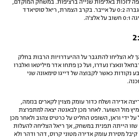
ה לזכות באליפות שנייה ברציפות. במשחק המוקדם,
סביליה המשיכה את הכושר המצוין שלה וגברה 0:2 על אייבר. בקרב הצמרת, ריאל סוסיאדד
אך לא הצליחו להתגבר על ההיעדרויות הרבות בחלק
חאל ונאצ'ו נעדרו, ועל כן פתחו אדר מיליטאו ואלברו
ע נקודות כאשר לקבוצה של דייגו סימאונה שני
כנה.
צה אדירה ושלח כדור עומק מצוין לקארים בנזמה,
ץ מול השוער. לאחר מכן לבאנטה יצאה למתפרצת
 על ידי וראן, השופט החליט על כרטיס צהוב ולאחר מכן
 שזו הייתה תפנית במשחק, אך ריאל הצליחה להעלות
דקה ה-13 מרקו אסנסיו קיבל מסירת עומק אדירה מטוני קרוס, דהר ודהר ולא