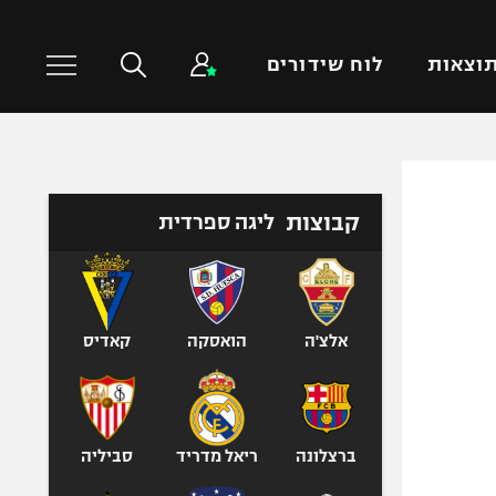
וצאות
לוח שידורים
כדורסל עולמי
ענפים נוספים
קבוצות
ליגה ספרדית
NBA
טניס
יורוליג
כדוריד
יורוקאפ
כדורעף
שחייה
אלצ'ה
הואסקה
קאדיס
ג'ודו
אגרוף
ספורט אולימפי
ברצלונה
ריאל מדריד
סביליה
UFC