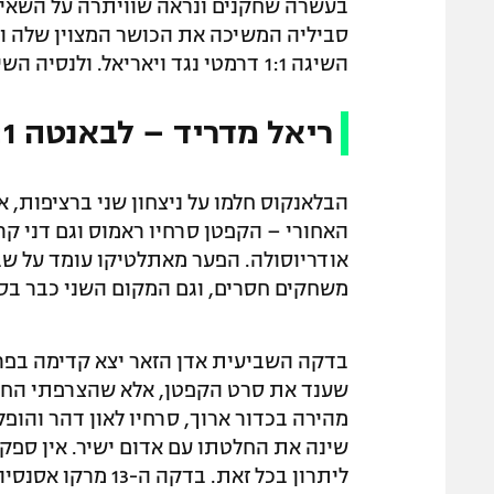
בעשרה שחקנים ונראה שוויתרה על השאיפ
השיגה 1:1 דרמטי נגד ויאריאל. ולנסיה השיגה 0:1 חשוב על אלצ'ה.
ריאל מדריד – לבאנטה 2:1
הבלאנקוס חלמו על ניצחון שני ברציפות, 
האחורי – הקפטן סרחיו ראמוס וגם דני קרב
אודריוסולה. הפער מאתלטיקו עומד על שב
משחקים חסרים, וגם המקום השני כבר בס
בדקה השביעית אדן הזאר יצא קדימה בפרי
שענד את סרט הקפטן, אלא שהצרפתי החמי
מהירה בכדור ארוך, סרחיו לאון דהר והופל
שינה את החלטתו עם אדום ישיר. אין ספק
ליתרון בכל זאת. ב