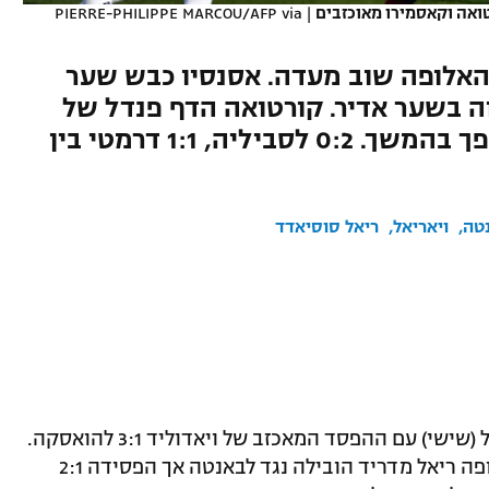
טואה וקאסמירו מאוכזבים
|
PIERRE-PHILIPPE MARCOU/AFP via
האלופה שוב מעדה. אסנסיו כבש שער
ה בשער אדיר. קורטואה הדף פנדל של
רוג'ר מרטי אך האחרון קבע מהפך בהמשך. 0:2 לסביליה, 1:1 דרמטי בין
טה
ויאריאל
ריאל סוסיאדד
המחזור ה-21 בספרד יצא לדרך כבר אתמול (שישי) עם ההפסד המאכזב של ויאדוליד 3:1 להואסקה.
היום (שבת) ייערכו ארבעה משחקים. האלופה ריאל מדריד הובילה נגד לבאנטה אך הפסידה 2:1