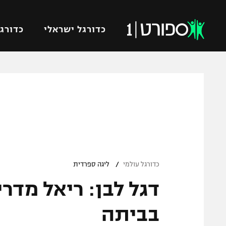
כדורגל ישראלי
כדורגל
VOD
כדורג
רץ ברשת
ליגת ה
ליגה ל
תוצאות
גביע הט
לוח שידורים
ליגיונר
ברחבה
/
גביע ה
כדורגל עולמי
ליגה ספרדית
נבחרת 
"מעל הליגה" – פודקאסט
מכבי ח
"מחצית בשכונה" – פודקאסט
בביתה
בית"ר י