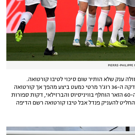
PIERRE-PHILIPPE
וה בוולה ענק שלא הותיר שום סיכוי לטיבו קורטואה.
המארחת השתלטה על המשחק לחלוטין בדקה ה-36 רוג'ר מרטי כמעט ביצע מהפך אך קורטואה
הדף, דו-קרב שעוד יחזור בהמשך. בדקה ה-60 הזאר הוחלף בוויניסיוס והברזילאי, דקות ספורות
חליט להעניק פנדל אבל טיבו קורטואה רשם הדיפה