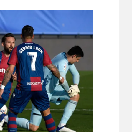
משתתפים וזוכים בפרסים
מכבי ת
הפועל 
תקנון משתתפים וזוכים בפרסים
הפועל 
תקנון עבור פעילות אלקטרה
הפועל 
תקנון עבור פעילות ספורט 1 – "מרלן"
מכבי נ
טניס
בני יהו
גיימינג E-Sports
תנאי שימוש
מדיניות פרטיות
תקנון פעילות ספורט 1
רשיון להקרנה פומבית לבית עסק
הצטרפות לחבילת הערוצים
לוח דרושים – ג'ובנט
תגיות