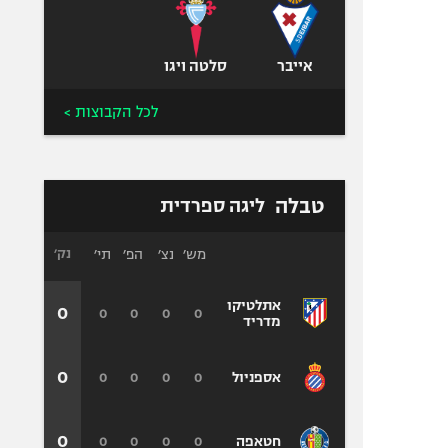
אייבר
סלטה ויגו
לכל הקבוצות >
טבלה
ליגה ספרדית
מש׳
נצ׳
הפ׳
תי׳
נק׳
אתלטיקו
0
0
0
0
0
מדריד
0
0
0
0
0
אספניול
0
0
0
0
0
חטאפה