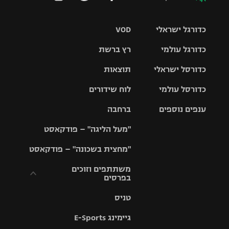
כדורגל ישראלי
VOD
כדורגל עולמי
רץ ברשת
ליגת העל
כדורסל ישראלי
תוצאות
ליגת
ליגה לאומית
האלופות
כדורסל עולמי
לוח שידורים
ליגת ווינר
סל
גביע הטוטו
ענפים נוספים
ברחבה
ליגה
NBA
אירופית
"מעל הליגה" – פודקאסט
ליגה לאומית
ליגיונרים
טניס
יורוליג
ליגה אנגלית
"מחצית בשכונה" – פודקאסט
כדורסל נשים
גביע המדינה
כדוריד
יורוקאפ
ליגה גרמנית
משתתפים וזוכים
בפרסים
מכבי תל
נבחרת
כדורעף
אביב
ישראל
ליגה
טניס
ספרדית
תקנון משתתפים
שחייה
הפועל חולון
מכבי חיפה
וזוכים בפרסים
גיימינג E-Sports
ליגה