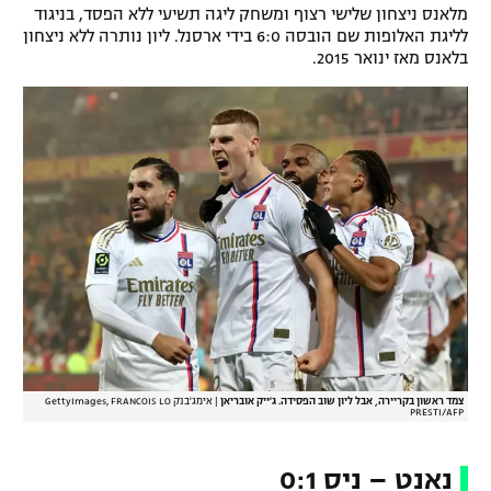
מלאנס ניצחון שלישי רצוף ומשחק ליגה תשיעי ללא הפסד, בניגוד
רשיון להקרנה פומבית לבית עסק
לליגת האלופות שם הובסה 6:0 בידי ארסנל. ליון נותרה ללא ניצחון
בלאנס מאז ינואר 2015.
הצטרפות לחבילת הערוצים
לוח דרושים – ג'ובנט
תגיות
המגזין
צמד ראשון בקריירה, אבל ליון שוב הפסידה. ג'ייק אובריאן
|
אימג'בנק GettyImages, FRANCOIS LO
PRESTI/AFP
נאנט – ניס 0:1