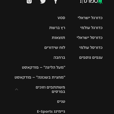
כדורגל ישראלי
VOD
כדורגל עולמי
רץ ברשת
ליגת העל
כדורסל ישראלי
תוצאות
ליגת
ליגה לאומית
האלופות
כדורסל עולמי
לוח שידורים
ליגת ווינר
סל
גביע הטוטו
ענפים נוספים
ברחבה
ליגה
NBA
אירופית
"מעל הליגה" – פודקאסט
ליגה לאומית
ליגיונרים
טניס
יורוליג
ליגה אנגלית
"מחצית בשכונה" – פודקאסט
כדורסל נשים
גביע המדינה
כדוריד
יורוקאפ
ליגה גרמנית
משתתפים וזוכים
בפרסים
מכבי תל
נבחרת
כדורעף
אביב
ישראל
ליגה
טניס
ספרדית
תקנון משתתפים
שחייה
הפועל חולון
מכבי חיפה
וזוכים בפרסים
גיימינג E-Sports