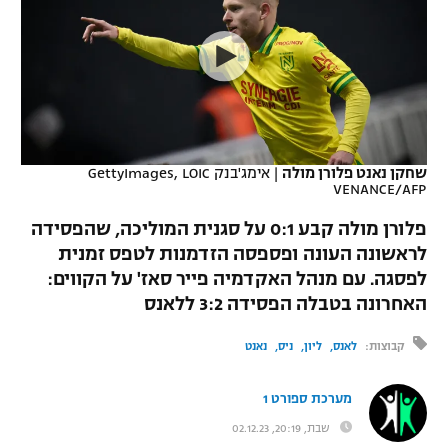
כדורסל נשים
נבחרת ישראל
יורוליג
ליגה ספרדית
טניס
VOD
מכבי תל אביב
מכבי חיפה
יורוקאפ
ליגה איטלקית
כדוריד
הפועל חולון
בית"ר ירושלים
רץ ברשת
ליגה צרפתית
כדורעף
הפועל ירושלים
מכבי תל אביב
שחקן נאנט פלורן מולה
|
אימג'בנק GettyImages, LOIC
VENANCE/AFP
ליגה הולנדית
שחייה
תוצאות
דני אבדיה
הפועל תל אביב
פלורן מולה קבע 0:1 על סגנית המוליכה, שהפסידה
ליגה טורקית
ג'ודו
לראשונה העונה ופספסה הזדמנות לטפס זמנית
הפועל חיפה
לוח שידורים
לפסגה. עם מנהל האקדמיה פייר סאז' על הקווים:
ליגה סינית
אגרוף
האחרונה בטבלה הפסידה 3:2 ללאנס
הפועל באר שבע
ליגה ברזילאית
ברחבה
ספורט אולימפי
קבוצות:
לאנס
ליון
ניס
נאנט
מכבי נתניה
ליגות נוספות
UFC
מערכת ספורט 1
"מעל הליגה" – פודקאסט
בני יהודה
שבת, 20:19, 02.12.23
היאבקות WWE