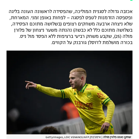
אכזבה גדולה לסגנית המוליכה, שהפסידה לראשונה העונה בליגה
ופספסה הזדמנות לטפס לפסגה – לפחות באופן זמני. המארחת,
שלא ניצחה ארבעה משחקים רצופים (בשלושה מתוכם הפסידה,
בשלושה מתוכם כלל לא כבשה) נהנתה משער ניצחון של פלורן
מולה (25), שקבע משחק רביעי ברציפות ללא הפסד מול ניס.
בכורה מושלמת לז'וסלן גורבנק על הקווים.
שחקן נאנט פלורן מולה
|
אימג'בנק GettyImages, LOIC VENANCE/AFP