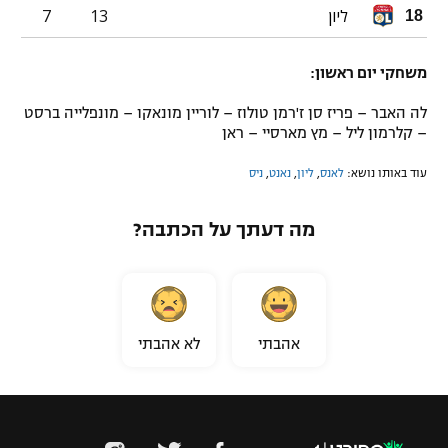
ליון
13
7
18
משחקי יום ראשון:
לה האבר – פריז סן ז'רמן טולוז – לוריין מונאקו – מונפלייה ברסט
– קלרמון ליל – מץ מארסיי – ראן
עוד באותו נושא:
לאנס
,
ליון
,
נאנט
,
ניס
מה דעתך על הכתבה?
אהבתי
לא אהבתי