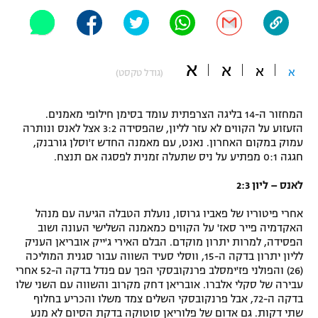
"מחצית בשכונה" – פודקאסט
אופניים
ספורט מוטורי
א
משתתפים וזוכים בפרסים
א
א
א
(גודל טקסט)
כדורמים
תקנון משתתפים וזוכים בפרסים
טניס
המחזור ה-14 בליגה הצרפתית עומד בסימן חילופי מאמנים.
הזעזוע על הקווים לא עזר לליון, שהפסידה 3:2 אצל לאנס ונותרה
פוטבול אמריקאי NFL
תקנון עבור פעילות אלקטרה
עמוק במקום האחרון. נאנט, עם מאמנה החדש ז'וסלן גורבנק,
חגגה 0:1 מפתיע על ניס שתעלה זמנית לפסגה אם תנצח.
גיימינג E-Sports
בייסבול MLB
תקנון עבור פעילות ספורט 1 – "מרלן"
לאנס – ליון 2:3
ספורט אתגרי ואקסטרים
תנאי שימוש
אחרי פיטוריו של פאביו גרוסו, נועלת הטבלה הגיעה עם מנהל
האקדמיה פייר סאז' על הקווים כמאמנה השלישי העונה ושוב
אומנויות לחימה
הפסידה, למרות יתרון מוקדם. הבלם האירי ג'ייק אובריאן העניק
לליון יתרון בדקה ה-15, ווסלי סעיד השווה עבור סגנית המוליכה
מדיניות פרטיות
גיימינג E-Sports
(26) והפולני פז'ימסלב פרנקובסקי הפך עם פנדל בדקה ה-52 אחרי
עבירה של סקלי אלברו. אובריאן דחק מקרוב והשווה עם השני שלו
בדקה ה-72, אבל פרנקובסקי השלים צמד משלו והכריע בחלוף
תקנון פעילות ספורט 1
שתי דקות. גם אדום של פלוריאן סוטוקה בדקת הסיום לא מנע