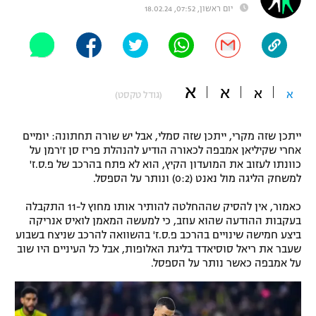
יום ראשון, 07:52, 18.02.24
"מחצית בשכונה" – פודקאסט
אופניים
ספורט מוטורי
משתתפים וזוכים בפרסים
א
א
א
א
(גודל טקסט)
כדורמים
תקנון משתתפים וזוכים בפרסים
טניס
פוטבול אמריקאי NFL
ייתכן שזה מקרי, ייתכן שזה סמלי, אבל יש שורה תחתונה: יומיים
תקנון עבור פעילות אלקטרה
אחרי שקיליאן אמבפה לכאורה הודיע להנהלת פריז סן ז'רמן על
גיימינג E-Sports
בייסבול MLB
כוונתו לעזוב את המועדון הקיץ, הוא לא פתח בהרכב של פ.ס.ז'
תקנון עבור פעילות ספורט 1 – "מרלן"
למשחק הליגה מול נאנט (0:2) ונותר על הספסל.
ספורט אתגרי ואקסטרים
כאמור, אין להסיק שההחלטה להותיר אותו מחוץ ל-11 התקבלה
תנאי שימוש
בעקבות ההודעה שהוא עוזב, כי למעשה המאמן לואיס אנריקה
אומנויות לחימה
ביצע חמישה שינויים בהרכב פ.ס.ז' בהשוואה להרכב שניצח בשבוע
שעבר את ריאל סוסיאדד בליגת האלופות, אבל כל העיניים היו שוב
מדיניות פרטיות
על אמבפה כאשר נותר על הספסל.
גיימינג E-Sports
תקנון פעילות ספורט 1