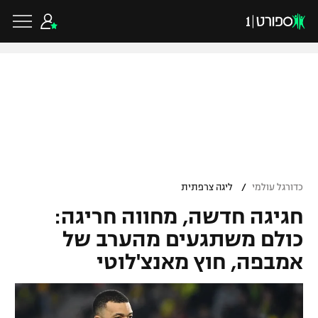
כדורגל ישראלי
ליגת העל
כדורגל עולמי
/
כדורגל עולמי
ליגה צרפתית
ליגה לאומית
חגיגה חדשה, מחווה חריגה:
ליגת האלופות
כדורסל ישראלי
גביע הטוטו
כולם משתגעים מהערב של
ליגה אירופית
אמבפה, חוץ מאנצ'לוטי
ליגת ווינר סל
ליגיונרים
כדורסל עולמי
ליגה אנגלית
ליגה לאומית
גביע המדינה
NBA
ליגה גרמנית
ענפים נוספים