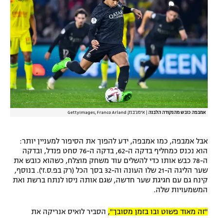
רשיון להקרנה פומבית לבית עסק
הצטרפות לחבילת הערוצים
לוח דרושים – ג'ובנט
תגיות
המגזין
אמבפה כובש מהנקודה הלבנה
|
אימג'בנק GettyImages, Franco Arland
אבל אמבפה, כמו אמבפה, ידע להפוך את הסיפור למעניין יותר:
הוא נכנס כמחליף בדקה ה-62, בדקה ה-76 סחט פנדל, ובדקה
ה-78 כבש אותו כדי להשלים עוד משחק מוצלח, כשהוא כובש את
שער הליגה ה-21 שלו העונה וה-32 בסך הכל (רק בפ.ס.ז'). בנוסף,
קינח גם עם חגיגת שער חדשה, שגם אותה ניסו לנתח ברשת ואת
המשמעויות שלה.
"זה מאוד פשוט ובו בזמן מסובך",
הסביר לואיס אנריקה את