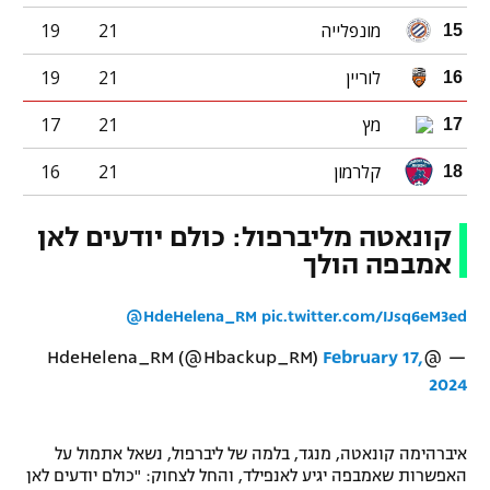
מונפלייה
21
19
15
לוריין
21
19
16
מץ
21
17
17
קלרמון
21
16
18
קונאטה מליברפול: כולם יודעים לאן
אמבפה הולך
@HdeHelena_RM
pic.twitter.com/IJsq6eM3ed
February 17,
— @HdeHelena_RM (@Hbackup_RM)
2024
איברהימה קונאטה, מנגד, בלמה של ליברפול, נשאל אתמול על
האפשרות שאמבפה יגיע לאנפילד, והחל לצחוק: "כולם יודעים לאן