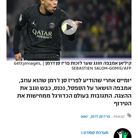
כדורסל נשים
נבחרת ישראל
יורוליג
ליגה ספרדית
טניס
VOD
מכבי תל אביב
מכבי חיפה
יורוקאפ
ליגה איטלקית
כדוריד
הפועל חולון
בית"ר ירושלים
רץ ברשת
ליגה צרפתית
כדורעף
הפועל ירושלים
מכבי תל אביב
ליגה הולנדית
שחייה
תוצאות
קיליאן אמבפה חוגג שער לזכות פריז סן ז'רמן
|
GettyImages,
דני אבדיה
הפועל תל אביב
SEBASTIEN SALOM-GOMIS/AFP
ליגה טורקית
ג'ודו
יומיים אחרי שהודיע לפריז סן ז'רמן שהוא עוזב,
הפועל חיפה
לוח שידורים
אמבפה הושאר על הספסל, נכנס, כבש וגנב את
ליגה סינית
אגרוף
ההצגה. התגובות בעולם הכדורגל ממחישות את
הפועל באר שבע
ליגה ברזילאית
הטירוף
ברחבה
ספורט אולימפי
מכבי נתניה
קבוצות:
פריז סן ז'רמן
נאנט
ליגות נוספות
UFC
"מעל הליגה" – פודקאסט
בני יהודה
מערכת ספורט 1
היאבקות WWE