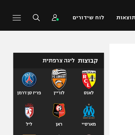
וצאות
לוח שידורים
כדורסל עולמי
ענפים נוספים
קבוצות
ליגה צרפתית
NBA
טניס
יורוליג
כדוריד
יורוקאפ
כדורעף
שחייה
לאנס
לוריין
פריז סן ז'רמן
ג'ודו
אגרוף
ספורט אולימפי
מארסיי
ראן
ליל
UFC