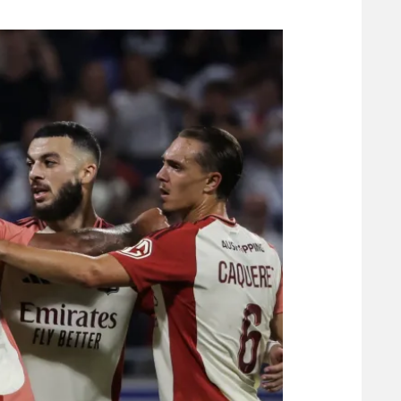
משתתפים וזוכים בפרסים
מכבי ת
הפועל 
תקנון משתתפים וזוכים בפרסים
הפועל 
תקנון עבור פעילות אלקטרה
הפועל 
תקנון עבור פעילות ספורט 1 – "מרלן"
מכבי נ
טניס
בני יהו
גיימינג E-Sports
תנאי שימוש
מדיניות פרטיות
תקנון פעילות ספורט 1
רשיון להקרנה פומבית לבית עסק
הצטרפות לחבילת הערוצים
לוח דרושים – ג'ובנט
תגיות