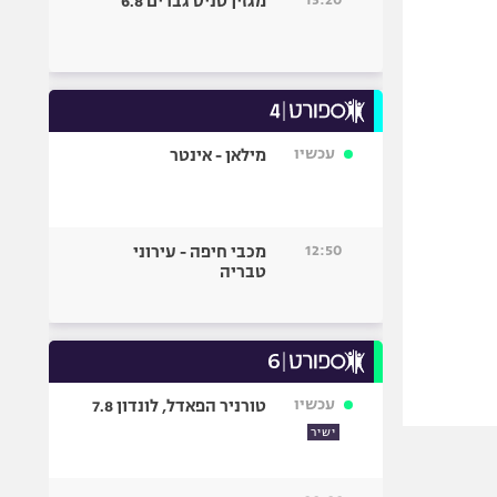
מגזין טניס גברים 6.8
עכשיו
מילאן - אינטר
12:50
מכבי חיפה - עירוני
טבריה
עכשיו
טורניר הפאדל, לונדון 7.8
ישיר