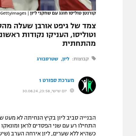
המגזין
קורנטן טוליסו חוגג עם שחקני ליון
|
GettyImages
צמד של גיפט אורבן שעלה מהס
וטוליסו, העניקו נקודות ראש
מהתחתית
קבוצות:
ליון
שטרסבורג
מערכת ספורט 1
יום שישי, 23:58, 30.08.24
הבנייה סביב ליון בקיץ הנחיתה לא מעט שמ
התחילו רע עם שני הפסדים לראן ומונא
כשהיא ללא שערים, ליון אירחה הערב (שי