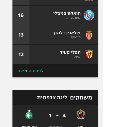
חואקון פניצ'לי
16
שטרסבורג
פולארין בלוגון
13
מונאקו
ווסלי סעיד
12
לאנס
לדירוג המלא >
משחקים
ליגה צרפתית
1
-
4
הסתיים