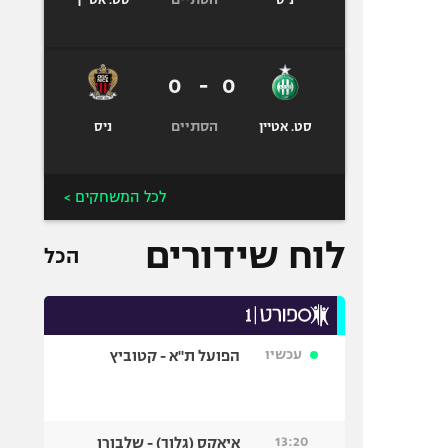
ניס
סט. אטיין
0
-
0
הסתיים
סט. אטיין
ניס
לכל המשחקים >
לוח שידורים
הכל
עכשיו
הפועל ת"א - קטוביץ
13:20
איאקס (גלוך) - שלבורן