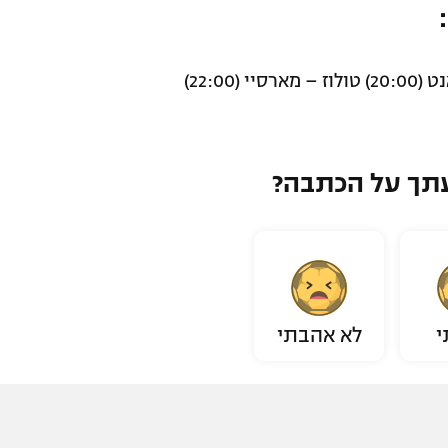
תך על הכתבה?
י
לא אהבתי