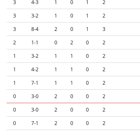
3
4-3
1
0
1
2
3
3-2
1
0
1
2
3
8-4
2
0
1
3
2
1-1
0
2
0
2
1
3-2
1
1
0
2
1
4-2
1
1
0
2
1
7-1
1
1
0
2
0
3-0
2
0
0
2
0
3-0
2
0
0
2
0
7-1
2
0
0
2