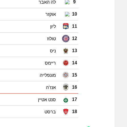
לה האבר
9
אוקזר
10
ליון
11
טולוז
12
ניס
13
ריימס
14
מונפלייה
15
אנז'ה
16
סנט אטיין
17
ברסט
18