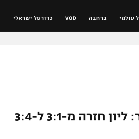
 עולמי
ברחבה
VOD
כדורסל ישראלי
ת
ל ישראלי
כדורגל עולמי
כדורסל ישראלי
על
ליגת האלופות
ליגת ווינר סל
אומית
ליגה אירופית
ליגה לאומית
וטו
ליגה אנגלית
כדורסל נשים
ים
ליגה גרמנית
מכבי תל אביב
מדינה
ליגה ספרדית
הפועל חולון
ישראל
ליגה איטלקית
הפועל ירושלים
ככה יוצאים ממשבר: ליון חזרה מ-3:1 ל-3:4
יפה
ליגה צרפתית
דני אבדיה
רושלים
ליגה הולנדית