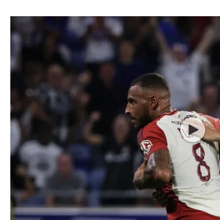
ל אביב
ליגה טורקית
תל אביב
ליגה סינית
חיפה
ליגה ברזילאית
באר שבע
ליגות נוספות
תניה
דה