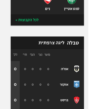
סנט אטיין
נים
לכל הקבוצות >
טבלה
ליגה צרפתית
מש׳
נצ׳
הפ׳
תי׳
נק׳
0
0
0
0
0
אנז'ה
0
0
0
0
0
אוקזר
0
0
0
0
0
ברסט