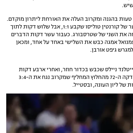
 טעות בהגנה ומקרוב העלה את האורחת ליתרון מוקדם.
ליון הגיבה לקראת הירידה למחצית עם שער של קורנטין טוליסו שקבע 1:1, אבל שלוש דקות לתוך
חה את השני של שטרסבורג. כעבור עשר דקות הדברים
נואל אמגה כבש את השלישי באחד על אחד, ומכאן
מגרש גיפט אורבן.
ה ה-61 של אינסלי מייטלנד ניילס שכבש בכדור חוזר, ואחרי ארבע דקות
אורבן הפגיז את השוויון. המהפך הושלם בדקה ה-72 מהחלוץ המחליף שמקרוב נגח את ה-3:4
של ליון העונה, ובסטייל.