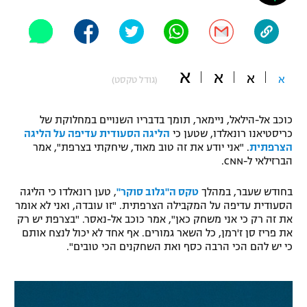
"מחצית בשכונה" – פודקאסט
אופניים
ספורט מוטורי
משתתפים וזוכים בפרסים
א
א
א
א
(גודל טקסט)
כדורמים
תקנון משתתפים וזוכים בפרסים
טניס
כוכב אל-הילאל, ניימאר, תומך בדבריו השנויים במחלוקת של
פוטבול אמריקאי NFL
כריסטיאנו רונאלדו, שטען כי
הליגה הסעודית עדיפה על הליגה
תקנון עבור פעילות אלקטרה
הצרפתית
. "אני יודע את זה טוב מאוד, שיחקתי בצרפת", אמר
גיימינג E-Sports
בייסבול MLB
הברזילאי ל-CNN.
תקנון עבור פעילות ספורט 1 – "מרלן"
בחודש שעבר, במהלך
טקס ה"גלוב סוקר"
, טען רונאלדו כי הליגה
ספורט אתגרי ואקסטרים
תנאי שימוש
הסעודית עדיפה על המקבילה הצרפתית. "זו עובדה, ואני לא אומר
את זה רק כי אני משחק כאן", אמר כוכב אל-נאסר. "בצרפת יש רק
אומנויות לחימה
את פריז סן ז'רמן, כל השאר גמורים. אף אחד לא יכול לנצח אותם
כי יש להם הכי הרבה כסף ואת השחקנים הכי טובים".
מדיניות פרטיות
גיימינג E-Sports
תקנון פעילות ספורט 1