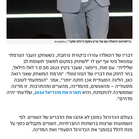
כריסטיאנו רונאלדו עם עוד גביע בטקס ה"גלוב סוקר"
|
Anadolu
דבריו של רונאלדו עוררו ביקורת נרחבת, כששחקן העבר הצרפתי
עמנואל פטי אף יעץ לו "לשתוק במקום למשוך תשומת לב
שלילית". עם זאת, ניימאר, שעבר בקיץ 2023 מפ.ס.ז' לאל-הילאל,
בחר לחזק את דבריו של הפורטוגלי: "מרמת המשחק שאני רואה
כאן, הליגה הסעודית אכן חזקה יותר", אמר. "הופתעתי לטובה
מסעודיה – מהאנשים, מהמדינה, מהערים ומהתרבות. זו מדינה
שממשיכה להתפתח, והיא
תארח את מונדיאל 2034
, שלדעתי יהיה
מדהים".
בעולם הכדורגל כמובן לא אהבו את הדברים של השניים. לפי
השמועות שרצות ברשתות החברתיות, השניים מקבלים כסף על
מנת להלל בפומבי את הכדורגל הסעודי ואת המדינה.