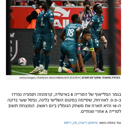
רשיון להקרנה פומבית לבית עסק
הצטרפות לחבילת הערוצים
לוח דרושים – ג'ובנט
תגיות
המגזין
הנדנדה נמשכת. שחקני מץ חוגגים
|
אימג'בנק GettyImages, FRANCOIS NASCIMBENI/AFP
בגמר הפלייאוף של הסרייה B באיטליה, קרמונזה וספציה נפרדו
ב-0:0. לאורחת, שסיימה במקום השלישי בליגה, נפסל שער בדקה
ה-16 והיא תארח את משחק הגומלין ביום ראשון. המנצחת תשוב
לסרייה A אחרי שנתיים.
עוד באותו נושא:
טיימוקו דיארה
,
מץ
,
ריימס