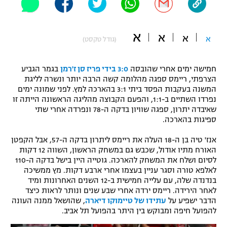
"מחצית בשכונה" – פודקאסט
אופניים
א
א
א
א
(גודל טקסט)
ספורט מוטורי
משתתפים וזוכים בפרסים
חמישה ימים אחרי שהובסה
3:0 בידי פריז סן ז'רמן
בגמר הגביע
כדורמים
תקנון משתתפים וזוכים בפרסים
הצרפתי, ריימס ספגה מהלומה קשה הרבה יותר ונשרה לליגת
טניס
המשנה בעקבות הפסד ביתי 3:1 בהארכה למץ. לפני שמונה ימים
פוטבול אמריקאי NFL
נפרדו השתיים ב-1:1, והפעם הקבוצה מהליגה הראשונה הייתה זו
תקנון עבור פעילות אלקטרה
שאיבדה יתרון, ספגה שוויון בדקה ה-78 ונפרדה אחרי שתי
גיימינג E-Sports
בייסבול MLB
ספיגות בהארכה.
תקנון עבור פעילות ספורט 1 – "מרלן"
אנז' טיה בן ה-18 העלה את ריימס ליתרון בדקה ה-57, אבל הקפטן
ספורט אתגרי ואקסטרים
האורח מתיו אודול, שכבש גם במשחק הראשון, השווה 12 דקות
תנאי שימוש
לסיום ושלח את המשחק להארכה. גוטייה היין בישל בדקה ה-110
אומנויות לחימה
לאלפא טורה וסגר עניין בעצמו אחרי ארבע דקות. מץ ממשיכה
בנדנדה שלה, עם עלייה חמישית ב-12 השנים האחרונות ומיד
מדיניות פרטיות
לאחר הירידה. ריימס ירדה אחרי שבע שנים ונותר לראות כיצד
גיימינג E-Sports
הדבר ישפיע על
עתידו של טיימוקו דיארה
, שהושאל ממנה העונה
להפועל חיפה ומבוקש בין היתר בהפועל תל אביב.
תקנון פעילות ספורט 1