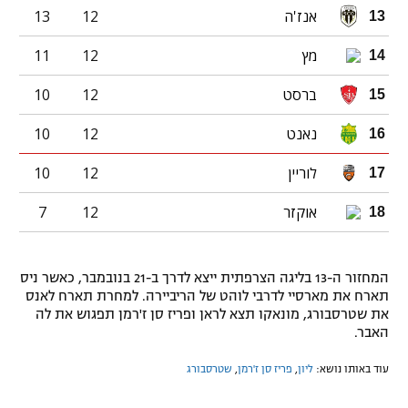
אנז'ה
12
13
13
מץ
12
11
14
ברסט
12
10
15
נאנט
12
10
16
לוריין
12
10
17
אוקזר
12
7
18
המחזור ה-13 בליגה הצרפתית ייצא לדרך ב-21 בנובמבר, כאשר ניס
תארח את מארסיי לדרבי לוהט של הריביירה. למחרת תארח לאנס
את שטרסבורג, מונאקו תצא לראן ופריז סן ז'רמן תפגוש את לה
האבר.
עוד באותו נושא:
ליון
,
פריז סן ז'רמן
,
שטרסבורג