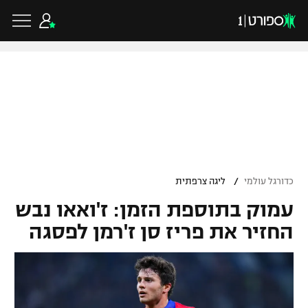
כדורגל ישראלי
ליגת העל
כדורגל עולמי
/
כדורגל עולמי
ליגה צרפתית
ליגה לאומית
עמוק בתוספת הזמן: ז'ואאו נבש
ליגת האלופות
כדורסל ישראלי
גביע הטוטו
החזיר את פריז סן ז'רמן לפסגה
ליגה אירופית
ליגת ווינר סל
ליגיונרים
כדורסל עולמי
ליגה אנגלית
ליגה לאומית
גביע המדינה
NBA
ליגה גרמנית
ענפים נוספים