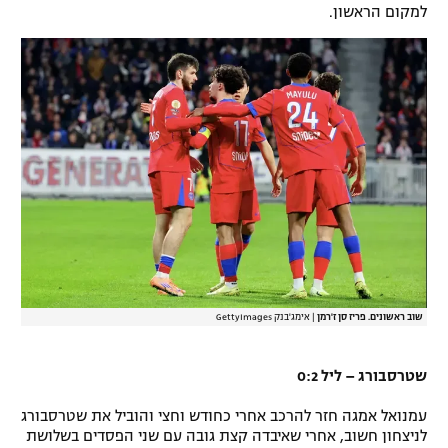
למקום הראשון.
רשיון להקרנה פומבית לבית עסק
הצטרפות לחבילת הערוצים
לוח דרושים – ג'ובנט
תגיות
המגזין
שוב ראשונים. פריז סן ז'רמן
|
אימג'בנק GettyImages
שטרסבורג – ליל 0:2
עמנואל אמגה חזר להרכב אחרי כחודש וחצי והוביל את שטרסבורג
לניצחון חשוב, אחרי שאיבדה קצת גובה עם שני הפסדים בשלושת