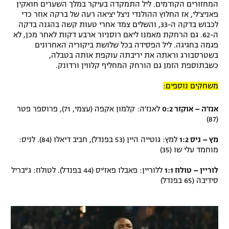
המחזורים הקודמים. ליל התמקדה בעיקר במלך השערים חואקין
פאניצ'לי, אז החלוץ ההולנדי ניצל יציאה רעה של ברקה אוזר כדי
לכבוש בדקה ה-33, והשלים צמד אחרי טעות קשה בהגנה בדקה
ה-62. גם הרחקת מאמנו ליאם רוסניור ארבע דקות לאחר מכן, לא
פגמה בחגיגה. ליל הפסידה בכל שלושת ביקוריה האחרונים
בשטרסבורג וראתה את יריבתה עוקפת אותה בטבלה,
כשבתוספת הזמן גם הורחק המחליף קלווין ורדונק.
משחקים נוספים:
אנז'ה – אוקזר 0:2
לאנז'ה: קלמון אקפה (עצמי, 71), פרוספר פטר
(87)
מץ – ניס 1:2
למץ: גוטייה היין (53 בפנדל), חביב דיאלו (84). לניס:
מוחמד עלי שו (35)
לוריין – טולוז 1:1
ללוריין: פאבלו פאז'יס (44 בפנדל). לטולוז: ג'יבריל
סידיבה (65 בפנדל)