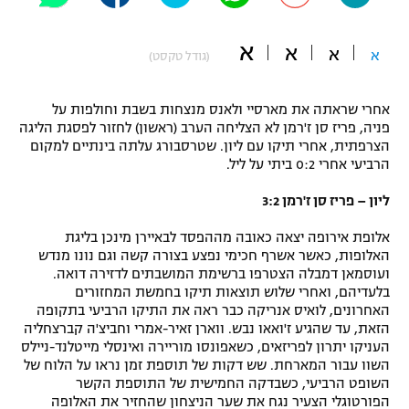
"מחצית בשכונה" – פודקאסט
אופניים
א
א
א
א
(גודל טקסט)
ספורט מוטורי
משתתפים וזוכים בפרסים
אחרי שראתה את מארסיי ולאנס מנצחות בשבת וחולפות על
כדורמים
פניה, פריז סן ז'רמן לא הצליחה הערב (ראשון) לחזור לפסגת הליגה
תקנון משתתפים וזוכים בפרסים
הצרפתית, אחרי תיקו עם ליון. שטרסבורג עלתה בינתיים למקום
טניס
הרביעי אחרי 0:2 ביתי על ליל.
פוטבול אמריקאי NFL
תקנון עבור פעילות אלקטרה
ליון – פריז סן ז'רמן 3:2
גיימינג E-Sports
בייסבול MLB
תקנון עבור פעילות ספורט 1 – "מרלן"
אלופת אירופה יצאה כאובה מההפסד לבאיירן מינכן בליגת
האלופות, כאשר אשרף חכימי נפצע בצורה קשה וגם נונו מנדש
ספורט אתגרי ואקסטרים
תנאי שימוש
ועוסמאן דמבלה הצטרפו ברשימת המושבתים לדזירה דואה.
בלעדיהם, ואחרי שלוש תוצאות תיקו בחמשת המחזורים
אומנויות לחימה
האחרונים, לואיס אנריקה כבר ראה את התיקו הרביעי בתקופה
הזאת, עד שהגיע ז'ואאו נבש. ווארן זאיר-אמרי וחביצ'ה קברצחליה
מדיניות פרטיות
גיימינג E-Sports
העניקו יתרון לפריזאים, כשאפונסו מוריירה ואינסלי מייטלנד-ניילס
השוו עבור המארחת. שש דקות של תוספת זמן נראו על הלוח של
השופט הרביעי, כשבדקה החמישית של התוספת הקשר
תקנון פעילות ספורט 1
הפורטוגלי הצעיר נגח את שער הניצחון שהחזיר את האלופה