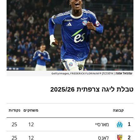
עמנואל אמגה
|
אימג'בנק GettyImages, FREDERICK FLORIN/AFP
טבלת ליגה צרפתית 2025/26
קבוצה
משחקים
נקודות
מארסיי
12
25
1
לאנס
12
25
2