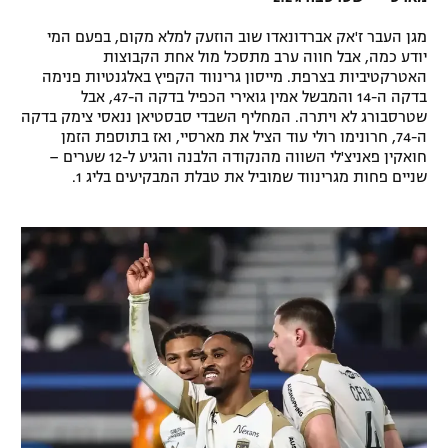
רשיון להקרנה פומבית לבית עסק
מגן העבר ז'אק אברדונאדו שוב הוזעק למלא מקום, בפעם המי
יודע כמה, אבל חווה ערב מתסכל מול אחת הקבוצות
הצטרפות לחבילת הערוצים
האטרקטיביות בצרפת. מייסון גרינווד הקפיץ באלגנטיות פנימה
בדקה ה-14 והמבשל אמין גואירי הכפיל בדקה ה-47, אבל
שטרסבורג לא ויתרה. המחליף השבדי סבסטיאן ננאסי צימק בדקה
לוח דרושים – ג'ובנט
ה-74, חרונימו רולי עוד הציל את מארסיי, ואז בתוספת הזמן
חואקין פאניצ'לי השווה מהנקודה הלבנה והגיע ל-12 שערים –
תגיות
שניים פחות מגרינווד שמוביל את טבלת המבקיעים בליג 1.
המגזין