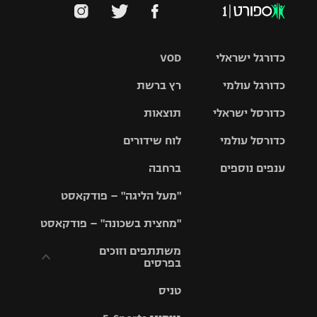
כדורגל ישראלי
VOD
כדורגל עולמי
רץ ברשת
ליגת העל
כדורסל ישראלי
תוצאות
ליגת
ליגה לאומית
האלופות
כדורסל עולמי
לוח שידורים
ליגת ווינר
סל
גביע הטוטו
ענפים נוספים
ברחבה
ליגה
NBA
אירופית
"מעל הליגה" – פודקאסט
ליגה לאומית
ליגיונרים
טניס
יורוליג
ליגה אנגלית
"מחצית בשכונה" – פודקאסט
כדורסל נשים
גביע המדינה
כדוריד
יורוקאפ
ליגה גרמנית
משתתפים וזוכים
בפרסים
מכבי תל
נבחרת
כדורעף
אביב
ישראל
ליגה
טניס
ספרדית
תקנון משתתפים
שחייה
הפועל חולון
מכבי חיפה
וזוכים בפרסים