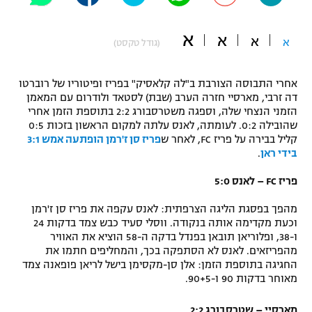
"מחצית בשכונה" – פודקאסט
אופניים
א
א
א
א
(גודל טקסט)
ספורט מוטורי
משתתפים וזוכים בפרסים
אחרי התבוסה הצורבת ב"לה קלאסיק" בפריז ופיטוריו של רוברטו
כדורמים
דה זרבי, מארסיי חזרה הערב (שבת) לסטאד ולודרום עם המאמן
תקנון משתתפים וזוכים בפרסים
הזמני הנצחי שלה, וספגה משטרסבורג 2:2 בתוספת הזמן אחרי
טניס
שהובילה 0:2. לעומתה, לאנס עלתה למקום הראשון בזכות 0:5
פוטבול אמריקאי NFL
קליל בבירה על פריז FC, לאחר ש
פריז סן ז'רמן הופתעה אמש 3:1
תקנון עבור פעילות אלקטרה
בידי ראן
.
גיימינג E-Sports
בייסבול MLB
תקנון עבור פעילות ספורט 1 – "מרלן"
פריז FC – לאנס 5:0
ספורט אתגרי ואקסטרים
תנאי שימוש
מהפך בפסגת הליגה הצרפתית: לאנס עקפה את פריז סן ז'רמן
וכעת מקדימה אותה בנקודה. ווסלי סעיד כבש צמד בדקות 24
אומנויות לחימה
ו-38, ופלוריאן תובאן בפנדל בדקה ה-58 הוציא את האוויר
מהפריזאים. לאנס לא הסתפקה בכך, והמחליפים חתמו את
מדיניות פרטיות
גיימינג E-Sports
החגיגה בתוספת הזמן: אלן סן-מקסימן בישל לריאן פופאנה צמד
מאוחר בדקות 90 ו-90+5.
תקנון פעילות ספורט 1
מארסיי – שטרסבורג 2:2