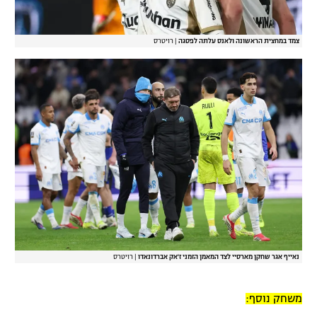
צמד במחצית הראשונה ולאנס עלתה לפסגה
|
רויטרס
נאייף אגר שחקן מארסיי לצד המאמן הזמני ז'אק אברדונאדו
|
רויטרס
משחק נוסף: