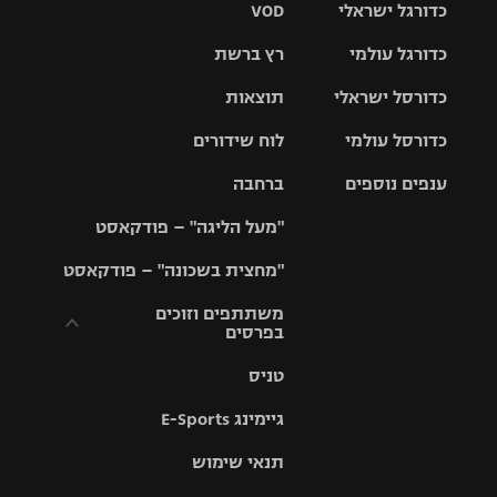
כדורגל ישראלי
VOD
כדורגל עולמי
רץ ברשת
ליגת העל
כדורסל ישראלי
תוצאות
ליגת
ליגה לאומית
האלופות
כדורסל עולמי
לוח שידורים
ליגת ווינר
סל
גביע הטוטו
ענפים נוספים
ברחבה
ליגה
NBA
אירופית
"מעל הליגה" – פודקאסט
ליגה לאומית
ליגיונרים
טניס
יורוליג
ליגה אנגלית
"מחצית בשכונה" – פודקאסט
כדורסל נשים
גביע המדינה
כדוריד
יורוקאפ
ליגה גרמנית
משתתפים וזוכים
בפרסים
מכבי תל
נבחרת
כדורעף
אביב
ישראל
ליגה
טניס
ספרדית
תקנון משתתפים
שחייה
הפועל חולון
מכבי חיפה
וזוכים בפרסים
גיימינג E-Sports
ליגה
איטלקית
ג'ודו
הפועל
בית"ר
תנאי שימוש
תקנון עבור פעילות
ירושלים
ירושלים
אלקטרה