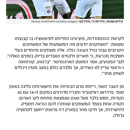
קיליאן אמבפה, אידריסה גיי, מיצ'ל בקר
|
PASCAL GUYOT/AFP via Getty Images
לקראת ההתמודדות, פוצ'טינו התייחס לסיטואציה בו קבוצתו
נמצאת: "השחקנים יודעים מה המשמעות של המשחקים
הקרובים עבור גורל העונה כולה. אלה משחקים מיוחדים בעלי
חשיבות מכרעת, כי תארים נלקחים ונאבדים בדיוק בזמנים האלה".
לגבי הפצועים, אמר המאמן הארגנטינאי: "ברנאט, קורזוואה
ו-וראטי עדיין לא כשירים, אך מלבדם כולם במצב מצוין ויכולים
לשחק מחר".
מן העבר השני, ריימס טרם הבטיחה את הישארותה בליגה באופן
סופי. פרדראג ראיקוביץ' וחבריו מדורגים במקום ה-14 עם 42
נקודות, חמש בלבד מעל נאנט שנמצאת מתחת לקו האדום.
נקודה אחת בצמד המשחקים שנותרו להם כנראה תספיק
להישרדות, אך תיקו מחר בפארק דה פראנס ייחשב לסנסציה
גדולה.