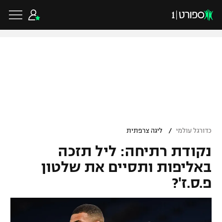
כדורגל ישראלי
ליגת העל
כדורגל עולמי
/
כדורגל עולמי
ליגה צרפתית
ליגה לאומית
נקודת רתיחה: ליל תזכה
ליגת האלופות
כדורסל ישראלי
גביע הטוטו
באליפות ותסיים את שלטון
ליגה אירופית
פ.ס.ז'?
ליגת ווינר סל
ליגיונרים
כדורסל עולמי
ליגה אנגלית
ליגה לאומית
גביע המדינה
NBA
ליגה גרמנית
ענפים נוספים