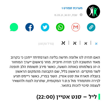
"מחצית בשכונה" – פודקאסט
מערכת ספורט 1
אופניים
שבת, 18:07, 15.05.21
ספורט מוטורי
משתתפים וזוכים בפרסים
כדורמים
תקנון משתתפים וזוכים בפרסים
טניס
א
א
א
פוטבול אמריקאי NFL
א
(גודל טקסט)
תקנון עבור פעילות אלקטרה
גיימינג E-Sports
בייסבול MLB
האם תהיה לנו אלופה חדשה בליגה הצרפתית? ייתכן כי בקרוב
תקנון עבור פעילות ספורט 1 – "מרלן"
מאוד התשובה לכך תהיה חיובית. מחר (ראשון) ייערך המחזור
ספורט אתגרי ואקסטרים
ה-37 בשלמותו באותה השעה, כאשר מירב תשומת הלב תופנה
תנאי שימוש
לשני מוקדים: הראשון בליל, שם הקבוצה מהמקום הראשון
בטבלה תארח את סנט אטיין. השני בפריז, כאשר ריימס תגיע
אומנויות לחימה
לבירה ותתמודד מול פ.ס.ז' המקומית, שתרצה לנצח ולהשאיר
מדיניות פרטיות
לעצמה סיכוי לזכות בתואר.
גיימינג E-Sports
ליל – סנט אטיין (22:00)
תקנון פעילות ספורט 1