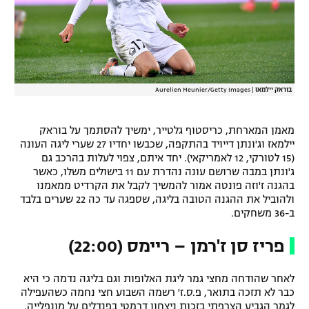
בוראק יילמאז
|
Aurelien Meunier/Getty Images
מאמן המארחת, כריסטוף גלטייר, ימשיך להסתמך על בוראק
יילמאז וג'ונתן דייויד בהתקפה, שכבשו יחדיו 27 שערי ליגה העונה
(15 לטורקי, 12 לאמריקאי). יחד איתם, צפוי לעלות בהרכב גם
ג'ונתן במבה שרושם עונה נהדרת עם 11 בישולים משלו, כאשר
בהגנה ז'וזה פונטה אמור להמשיך לקבל את הקרדיט ממאמנו
ולהוביל את ההגנה הטובה בליגה, שספגה עד כה 22 שערים בלבד
ב-36 משחקים.
פריז סן ז'רמן – ריימס (22:00)
לאחר שהודחה מחצי גמר ליגת האלופות וגם בליגה נדמה כי היא
כבר לא תזכה בתואר, פ.ס.ז' רשמה השבוע חצי נחמה כשהעפילה
לגמר הגביע הצרפתי בזכות ניצחון דרמטי בפנדלים על מונפלייה.