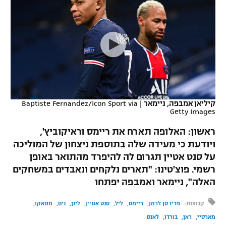
כדורסל נשים
נבחרת ישראל
יורוליג
ליגה ספרדית
טניס
VOD
מכבי תל אביב
מכבי חיפה
יורוקאפ
ליגה איטלקית
כדוריד
הפועל חולון
בית"ר ירושלים
רץ ברשת
ליגה צרפתית
כדורעף
הפועל ירושלים
מכבי תל אביב
ליגה הולנדית
שחייה
תוצאות
קיליאן אמבפה, ניימאר
|
Baptiste Fernandez/Icon Sport via
דני אבדיה
הפועל תל אביב
Getty Images
ליגה טורקית
ג'ודו
ראשון: האלופה תארח את ריימס וראיקוביץ',
הפועל חיפה
לוח שידורים
ויודעת כי מעידה שלה בתוספת ניצחון של המוליכה
ליגה סינית
אגרוף
על סנט אטיין תגרום לה להיפרד מהתואר באופן
הפועל באר שבע
ליגה ברזילאית
רשמי. פוצ'טינו: "תארים נלקחים ונאבדים במשחקים
ברחבה
ספורט אולימפי
האלה", ניימאר ואמבפה יפתחו
מכבי נתניה
ליגות נוספות
UFC
קבוצות:
פריז סן ז'רמן
ריימס
ליל
סנט אטיין
ליון
נים
מונאקו
"מעל הליגה" – פודקאסט
בני יהודה
מארסיי
ראן
בורדו
לאנס
היאבקות WWE