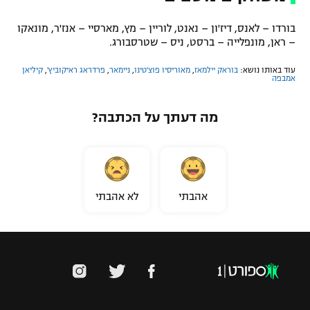
בורדו – לאנס, דיז'ון – נאנט, לוריין – מץ, מארסיי – אנז'ר, מונאקו
– ראן, מונפלייה – ברסט, ניס – שטרסבורג.
עוד באותו נושא:
בוראק יילמאז
,
מאוריסיו פוצ'טינו
,
ניימאר
,
פרדראג ראיקוביץ'
,
קיליאן
אמבפה
מה דעתך על הכתבה?
אהבתי
לא אהבתי