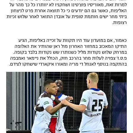
למרות זאת, מאוריסיו פוצ'טינו ושחקניו לא יוותרו כל כך מהר על
האליפות, כאשר גם הם יודעים כי כל תוצאה אחרת פרט לניצחון
ביתי מחר ישים חותמת סופית על אובדן התואר לאחר שלוש זכיות
רצופות.
כאמור, אם במועדון עוד היו תקוות על זכייה באליפות, הגיע
התיקו המאכזב במחזור האחרון מול ראן שהותיר את האלופה
במרחק שלוש נקודות מליל כשנותרו שש נקודות בלבד בקופה.
פ.ס.ז' צפויה לעלות מחר בהרכב חזק, הכולל את ניימאר ואמבפה
בהתקפה בנוסף לאנחל די מריה ומאורו איקארדי שישחקו לצידם.