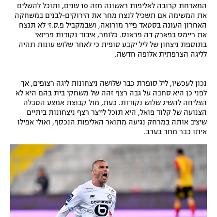
המארחת קרובה לאליפות ראשונה מזה 10 שנים, ותוכל להשלים
רשיון להקרנה פומבית לבית עסק
את המשימה אם תשכיל לנצח מחר את הירוקים-לבנים במשחקה
האחרון העונה בסטאד פייר מורואה, ושבמקביל פ.ס.ז' לא תנצח
את ריימס בפארק דה פראנס. כלומר, איבוד נקודות פריזאי
הצטרפות לחבילת הערוצים
בתוספת ניצחון של ליל יקבע סופית כי לאחר שלוש עונות תהיה
לליגה הצרפתית אלופה חדשה.
לוח דרושים – ג'ובנט
תגיות
נכון לעכשיו, ליל סופרת כבר שלושה ניצחונות ליגה רצופים, אך
לפני כן היא סחבה על גבה רצף זהה של משחקי בית בהם היא לא
הצליחה להשיג שלוש נקודות. כעת, מול קבוצת אמצע הטבלה
המגזין
הצנועה של קלוד פואל, היא תוכל לייצר רצף ניצחונות ביתיים
שיציב אותה במרחק נגיעה מתואר האליפות הנכסף, ואולי אפילו
איתו כבר מחר בערב.