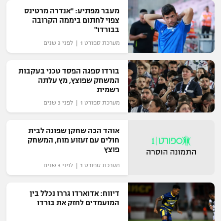
מעבר מפתיע: "אנדרה מרטינס
"מחצית בשכונה" – פודקאסט
אופניים
צפוי לחתום ביממה הקרובה
בבורדו"
מערכת ספורט 1 | לפני 3 שנים
ספורט מוטורי
משתתפים וזוכים בפרסים
כדורמים
בורדו ספגה הפסד טכני בעקבות
תקנון משתתפים וזוכים בפרסים
טניס
המשחק שפוצץ, מץ עלתה
רשמית
פוטבול אמריקאי NFL
תקנון עבור פעילות אלקטרה
מערכת ספורט 1 | לפני 3 שנים
גיימינג E-Sports
בייסבול MLB
תקנון עבור פעילות ספורט 1 – "מרלן"
אוהד הכה שחקן שפונה לבית
ספורט אתגרי ואקסטרים
חולים עם זעזוע מוח, המשחק
תנאי שימוש
פוצץ
אומנויות לחימה
מערכת ספורט 1 | לפני 3 שנים
מדיניות פרטיות
גיימינג E-Sports
דיווח: אדוארדו גררו נכלל בין
המועמדים לחזק את בורדו
תקנון פעילות ספורט 1