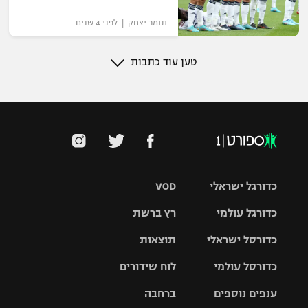
תומר יצחק | לפני 4 שנים
טען עוד כתבות
כדורגל ישראלי
VOD
כדורגל עולמי
רץ ברשת
ליגת העל
כדורסל ישראלי
תוצאות
ליגת
ליגה לאומית
האלופות
כדורסל עולמי
לוח שידורים
ליגת ווינר
סל
גביע הטוטו
ענפים נוספים
ברחבה
ליגה
NBA
אירופית