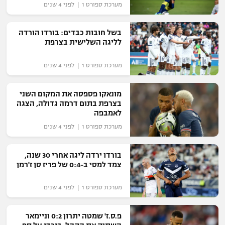
מערכת ספורט 1 | לפני 4 שנים
רשיון להקרנה פומבית לבית עסק
בשל חובות כבדים: בורדו הורדה
הצטרפות לחבילת הערוצים
לליגה השלישית בצרפת
לוח דרושים – ג'ובנט
מערכת ספורט 1 | לפני 4 שנים
תגיות
מונאקו פספסה את המקום השני
בצרפת בתום דרמה גדולה, הצגה
המגזין
לאמבפה
מערכת ספורט 1 | לפני 4 שנים
בורדו ירדה ליגה אחרי 30 שנה,
צמד למסי ב-0:4 של פריז סן ז'רמן
מערכת ספורט 1 | לפני 4 שנים
פ.ס.ז' שמטה יתרון 0:2 וניימאר