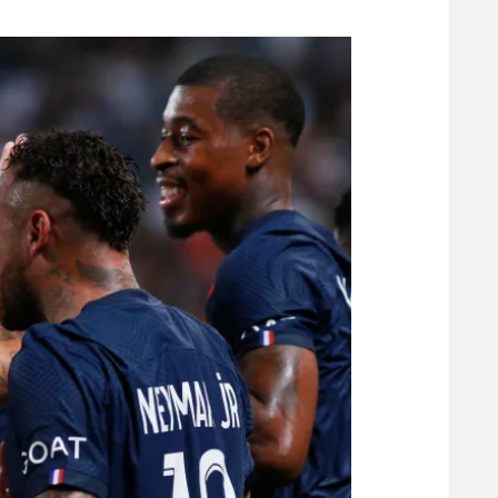
משתתפים וזוכים בפרסים
מכבי ת
הפועל 
תקנון משתתפים וזוכים בפרסים
הפועל 
תקנון עבור פעילות אלקטרה
הפועל 
תקנון עבור פעילות ספורט 1 – "מרלן"
מכבי נ
טניס
בני יהו
גיימינג E-Sports
תנאי שימוש
מדיניות פרטיות
תקנון פעילות ספורט 1
רשיון להקרנה פומבית לבית עסק
הצטרפות לחבילת הערוצים
לוח דרושים – ג'ובנט
תגיות