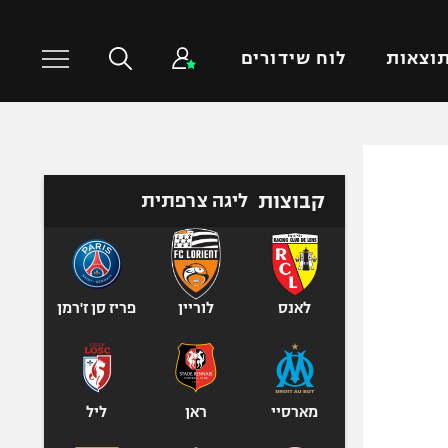
וצאות
לוח שידורים
כדורסל עולמי
ענפים נוספים
קבוצות
ליגה צרפתית
NBA
טניס
יורוליג
כדוריד
יורוקאפ
כדורעף
שחייה
לאנס
לוריין
פריז סן ז'רמן
ג'ודו
אגרוף
ספורט אולימפי
מארסיי
ראן
ליל
UFC