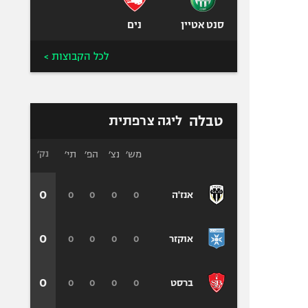
סנט אטיין
נים
לכל הקבוצות >
טבלה
ליגה צרפתית
מש׳
נצ׳
הפ׳
תי׳
נק׳
0
0
0
0
0
אנז'ה
0
0
0
0
0
אוקזר
0
0
0
0
0
ברסט