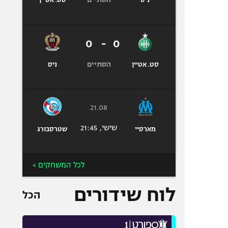
ניס
סט. אטיין
0
-
0
הסתיים
סט. אטיין
ניס
21.08
שישי, 21:45
מארסיי
שטרסבורג
לכל המשחקים >
לוח שידורים
הכל