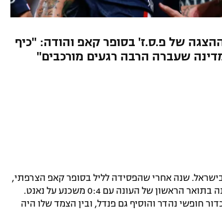
צגה של פ.ס.ז' בסופר קאפ והודה: "כיף
מדינה שעברה הרבה רגעים מורכבים"
ן בישראל. שנה אחרי שהפסידה לליל בסופר קאפ הצרפתי,
וזכתה בתואר הראשון של העונה עם 0:4 משכנע על נאנט.
דור חופשי נהדר והוסיף גם פנדל, ובין הצמד שלו היה