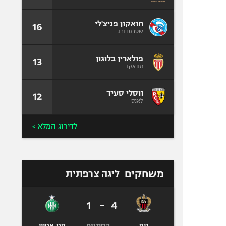
חואקון פניצ'לי
16
שטרסבורג
פולארין בלוגון
13
מונאקו
ווסלי סעיד
12
לאנס
לדירוג המלא >
משחקים
ליגה צרפתית
1
-
4
הסתיים