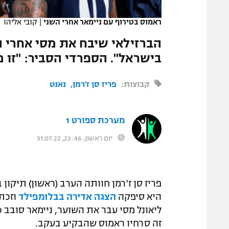
המגזין
ראמוס בטירוף עם ניימאר אחרי השני
|
קובי אליהו
הברזילאי שיבח את מסי אחרי הה
בישראל". הספרדי הסביר: "זו 
קבוצות:
פריז סן ז'רמן
נאנט
מערכת ספורט 1
יום ראשון, 23:46, 31.07.22
פריז סן ז'רמן חוותה הערב (ראשון) תיקו
היא סיפקה
הצגה אדירה בבלומפילד
ליאונל מסי עבר את השוער, ניימאר סובב כ
זה סרחיו ראמוס שהבקיע בעקב.