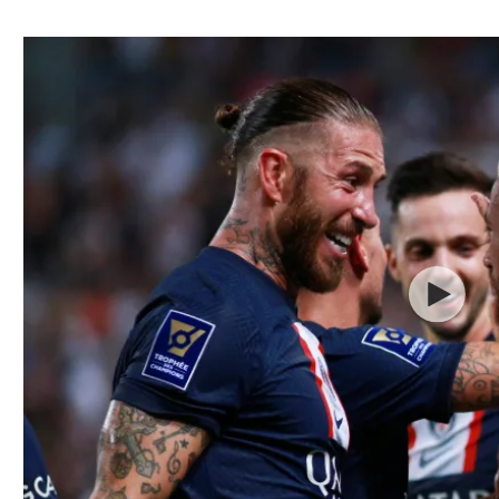
ל אביב
ליגה טורקית
תל אביב
ליגה סינית
חיפה
ליגה ברזילאית
באר שבע
ליגות נוספות
תניה
דה