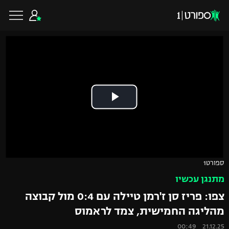
כדורגל ישראלי
ליגת העל
כדורגל עולמי
ליגה לאומית
ליגת האלופות
כדורסל ישראלי
ספורט1
גביע הטוטו
מתנגן עכשיו
ליגה אירופית
ליגת ווינר סל
ליגיונרים
כדורסל עולמי
צפו: פריז סן ז'רמן טיילה עם 0:4 מול קבוצה
ליגה אנגלית
מהליגה החמישית, צמד לראמוס
ליגה לאומית
גביע המדינה
NBA
21.12.25 00:49
ליגה גרמנית
ענפים נוספים