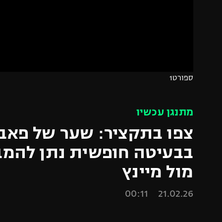
הפועל 
תקנון משתתפים וזוכים בפרסים
הפועל 
תקנון עבור פעילות אלקטרה
הפועל 
תקנון עבור פעילות ספורט 1 – "מרלן"
מכבי נ
טניס
בני יהו
ספורט1
גיימינג E-Sports
תנאי שימוש
מתנגן עכשיו
מדיניות פרטיות
צפו בתקציר: שער של פאביו
תקנון פעילות ספורט 1
רשיון להקרנה פומבית לבית עסק
מול מיינץ
הצטרפות לחבילת הערוצים
לוח דרושים – ג'ובנט
21.02.26 00:11
תגיות
המגזין