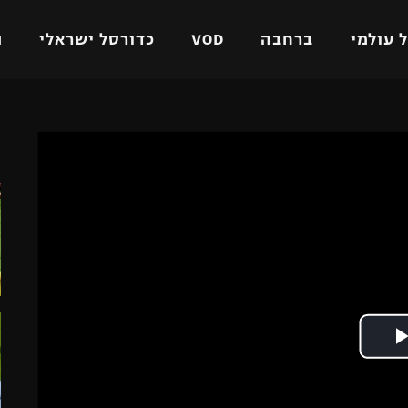
 עולמי
ברחבה
VOD
כדורסל ישראלי
ת
ל ישראלי
כדורגל עולמי
כדורסל ישראלי
ה
על
ליגת האלופות
ליגת ווינר סל
אומית
ליגה אירופית
ליגה לאומית
וטו
ליגה אנגלית
כדורסל נשים
ים
ליגה גרמנית
מכבי תל אביב
מדינה
ליגה ספרדית
הפועל חולון
ישראל
ליגה איטלקית
הפועל ירושלים
יפה
ליגה צרפתית
דני אבדיה
רושלים
ליגה הולנדית
ל אביב
ליגה טורקית