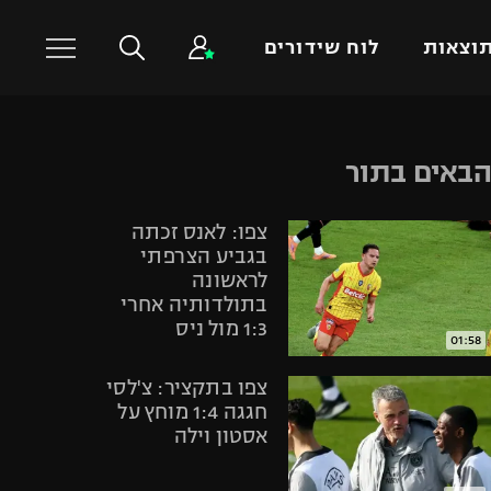
וצאות
לוח שידורים
כדורסל עולמי
ענפים נוספים
באים בתור
NBA
טניס
צפו: לאנס זכתה
יורוליג
כדוריד
בגביע הצרפתי
יורוקאפ
כדורעף
לראשונה
בתולדותיה אחרי
שחייה
1:3 מול ניס
ג'ודו
01:58
אגרוף
צפו בתקציר: צ'לסי
ספורט אולימפי
חגגה 1:4 מוחץ על
אסטון וילה
UFC
היאבקות WWE