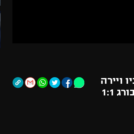
תל אביב
ליגה סינית
חיפה
ליגה ברזילאית
באר שבע
ליגות נוספות
תניה
דה
 ויירה
בבעיטה חופשית נתן להמבורג 1:1