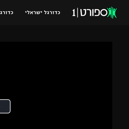
כדורגל ישראלי
כדורגל
VOD
כדורג
רץ ברשת
ליגת ה
ליגה ל
תוצאות
גביע הט
לוח שידורים
ליגיונר
ברחבה
גביע ה
נבחרת 
"מעל הליגה" – פודקאסט
מכבי ח
"מחצית בשכונה" – פודקאסט
בית"ר י
משתתפים וזוכים בפרסים
מכבי ת