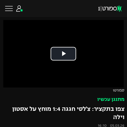
כדורגל ישראלי
ליגת העל
כדורגל עולמי
ליגה לאומית
ליגת האלופות
כדורסל ישראלי
ספורט1
גביע הטוטו
מתנגן עכשיו
ליגה אירופית
ליגת ווינר סל
ליגיונרים
כדורסל עולמי
צפו בתקציר: צ'לסי חגגה 1:4 מוחץ על אסטון
ליגה אנגלית
וילה
ליגה לאומית
גביע המדינה
NBA
05.03.26 16:10
ליגה גרמנית
ענפים נוספים