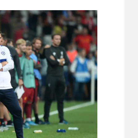
משתתפים וזוכים בפרסים
מכבי ת
הפועל 
תקנון משתתפים וזוכים בפרסים
הפועל 
תקנון עבור פעילות אלקטרה
הפועל 
תקנון עבור פעילות ספורט 1 – "מרלן"
מכבי נ
טניס
בני יהו
גיימינג E-Sports
תנאי שימוש
מדיניות פרטיות
תקנון פעילות ספורט 1
רשיון להקרנה פומבית לבית עסק
הצטרפות לחבילת הערוצים
לוח דרושים – ג'ובנט
תגיות