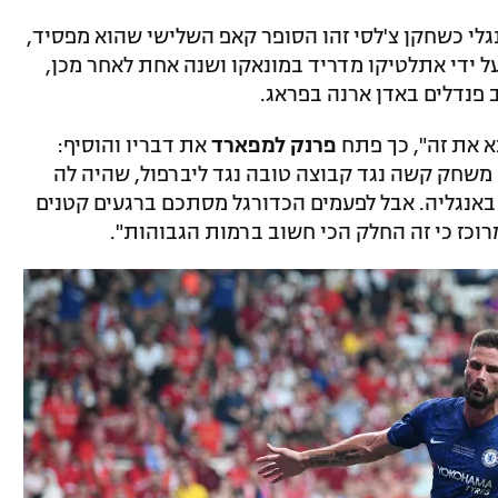
י כשחקן צ'לסי זהו הסופר קאפ השלישי שהוא מפסיד,
נת 2012 הובסה הקבוצה האנגלית 4:1 על ידי אתלטיקו מדריד במונאקו ושנה אחת לאחר מכן,
ב פנדלים באדן ארנה בפראג.
א את זה", כך פתח
פרנק למפארד
את דבריו והוסיף:
 משחק קשה נגד קבוצה טובה נגד ליברפול, שהיה לה
באנגליה. אבל לפעמים הכדורגל מסתכם ברגעים קטנים
רוכז כי זה החלק הכי חשוב ברמות הגבוהות".