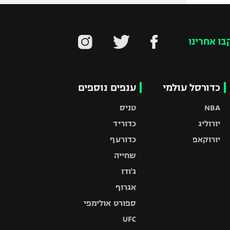
בו אחרינו
כדורסל עולמי
ענפים נוספים
NBA
טניס
יורוליג
כדוריד
יורוקאפ
כדורעף
שחייה
ג'ודו
אגרוף
ספורט אולימפי
UFC