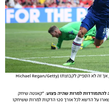
אוליבייה ז'ירו העלה את צ'לסי ליתרון זמני, אך זה לא הספיק לקבוצתו (Michael Regan/Getty
ה להתמודדות למרות שהיה פצוע
: "קאנטה שיחק
למרות הפגיעה ולצד ז'ורז'יניו ואמרסון שנשארו על הדשא לכל אורך 120 הדקות למרות ששיחקו