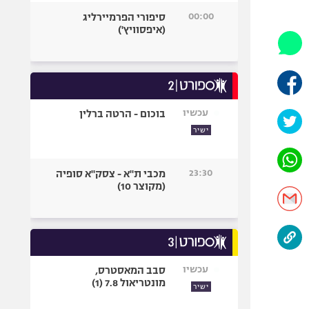
היאבקות WWE
00:00
סיפורי הפרמיירליג
אופניים
(איפסוויץ')
ספורט מוטורי
כדורמים
פוטבול אמריקאי NFL
בייסבול MLB
עכשיו
בוכום - הרטה ברלין
ספורט אתגרי
ישיר
ואקסטרים
אומנויות לחימה
23:30
מכבי ת"א - צסק"א סופיה
גיימינג E-Sports
(מקוצר 10)
עכשיו
סבב המאסטרס,
מונטריאול 7.8 (1)
ישיר