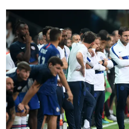
ל אביב
ליגה טורקית
תל אביב
ליגה סינית
חיפה
ליגה ברזילאית
באר שבע
ליגות נוספות
תניה
דה