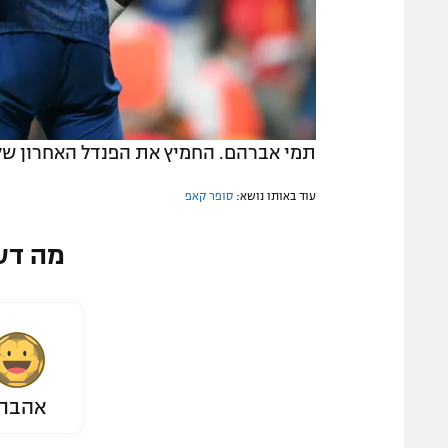
תמי אברהם. החמיץ את הפנדל האחרון של צ'לסי (E / AFP
עוד באותו נושא:
סופר קאפ
מה דע
אהבת