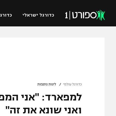
כדורגל ישראלי
כדורגל
VOD
כדורג
רץ ברשת
ליגת ה
ליגה ל
תוצאות
גביע הט
לוח שידורים
ליגיונר
ברחבה
/
גביע ה
כדורגל עולמי
ליגות נוספות
נבחרת 
למפארד: "אני המפס
"מעל הליגה" – פודקאסט
מכבי ח
"מחצית בשכונה" – פודקאסט
ואני שונא את זה"
בית"ר י