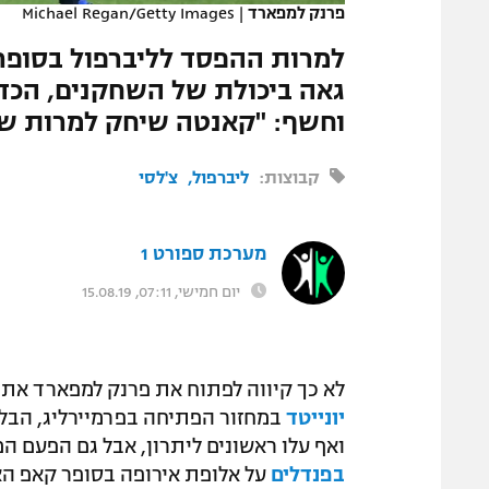
פרנק למפארד
|
Michael Regan/Getty Images
המגזין
למרות ההפסד לליברפול בסופר 
גאה ביכולת של השחקנים, הכד
וחשף: "קאנטה שיחק למרות שה
קבוצות:
ליברפול
צ'לסי
מערכת ספורט 1
יום חמישי, 07:11, 15.08.19
לא כך קיווה לפתוח את פרנק למפארד את 
יונייטד
במחזור הפתיחה בפרמיירליג, הבלו
ואף עלו ראשונים ליתרון, אבל גם הפעם ה
בפנדלים
על אלופת אירופה בסופר קאפ האי