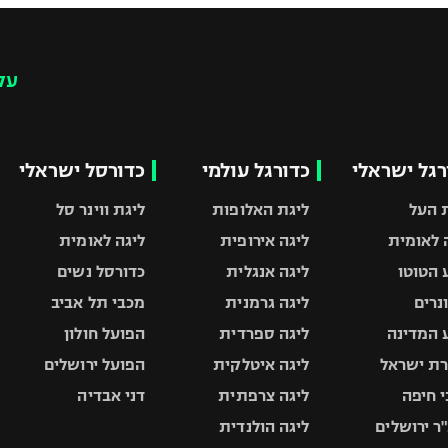
עק
רגל ישראלי
כדורגל עולמי
כדורסל ישראלי
 העל
ליגת האלופות
ליגת ווינר סל
 לאומית
ליגה אירופית
ליגה לאומית
 הטוטו
ליגה אנגלית
כדורסל נשים
ונרים
ליגה גרמנית
מכבי תל אביב
 המדינה
ליגה ספרדית
הפועל חולון
ת ישראל
ליגה איטלקית
הפועל ירושלים
 חיפה
ליגה צרפתית
דני אבדיה
ר ירושלים
ליגה הולנדית