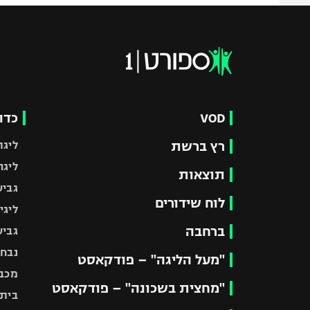
VOD
כדו
רץ ברשת
ליגת
ליגה
תוצאות
גביע
לוח שידורים
ליגי
ברחבה
גביע
נבחר
"מעל הליגה" – פודקאסט
מכבי
"מחצית בשכונה" – פודקאסט
בית"