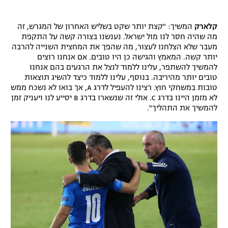
רשיון להקרנה פומבית לבית עסק
קלארק
המשיך: "קצת יותר שקט בשליש האחרון של המגרש, זה
מה שהיה חסר לנו מול ישראל. נענשנו בצורה קשה על התקפת
הצטרפות לחבילת הערוצים
מעבר שלא הצלחנו לעצור, מה שהפך את המחצית השנייה להרבה
יותר קשה. המאמץ והגישה כן היו טובים. אם אנחנו רוצים
לוח דרושים – ג'ובנט
להמשיך להשתפר, עלינו ללמוד לנצל את הרגעים בהם אנחנו
טובים יותר מהיריבה. בנוסף, עלינו ללמוד כיצד להשיג תוצאות
תגיות
טובות במשחקי חוץ. רצינו להעפיל לדרג A, אך בואו לא נשכח ממש
לא מזמן היינו בדרג C. אולי זה שנשארו בדרג B יסייע לנו ויעניק זמן
להמשיך את התהליך".
המגזין