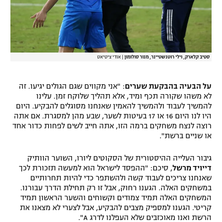
סטיב קלארק, וילי רוטנשטיינר, מנור סולומון
|
אודי ציטיאט
על הבעיה בהבקעת שערים
: "אני מקווים שגם הגולים יגיעו. זה
לא משהו שקורה תכף ומיד, אלא תהליך שלוקח זמן. עלינו
להמשיך לעבוד ולהמשיך להאמין שאנחנו מסוגלים להבקיע. היום
היו לנו היום 16 או 17 בעיטות לשער, שבע מהן למסגרת. אם אתה
רוצה לנצח משחקים ברמה הזו, אתה חייב לשים לפחות כדור אחד
או שניים ברשת".
גיבור העלייה ההיסטורית של הסקוטים ליורו, השוער הוותיק
דייויד מרשל
, סיכם: "ההפסד לישראל הוא למעשה תזכורת לכך
שאנחנו צריכים לעבוד קשה ולהשתפר כדי להיות תחרותיים
במשחקים האלה. הגענו רחוק, אבל זו רק תחילת הדרך עבורנו.
המשחקים האלה תמיד צמודים וקשוחים והשער הראשון תמיד
קריטי. הגענו למספיק מצבים להבקיע, אבל לצערי לא מצאנו את
הרשת ואנו מאוכזבים שלא העפלנו לדרג A".