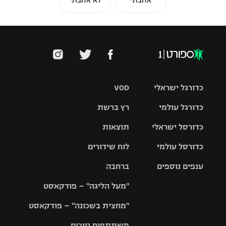
אהבתי
לא אהבתי
כדורגל ישראלי
VOD
כדורגל עולמי
רץ ברשת
ליגת העל
כדורסל ישראלי
תוצאות
ליגת
ליגה לאומית
האלופות
כדורסל עולמי
לוח שידורים
ליגת ווינר
סל
גביע הטוטו
ענפים נוספים
ברחבה
ליגה
NBA
אירופית
"מעל הליגה" – פודקאסט
ליגה לאומית
ליגיונרים
טניס
יורוליג
ליגה אנגלית
"מחצית בשכונה" – פודקאסט
כדורסל נשים
גביע המדינה
כדוריד
יורוקאפ
ליגה גרמנית
משתתפים וזוכים