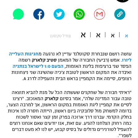
"מחצית בשכונה" – פודקאסט
אופניים
ספורט מוטורי
משתתפים וזוכים בפרסים
א
א
א
א
(גודל טקסט)
כדורמים
תקנון משתתפים וזוכים בפרסים
טניס
עושה רושם שנבחרת סקוטלנד עדיין לא נרגעה מ
חגיגות העלייה
פוטבול אמריקאי NFL
ליורו
. אמש (רביעי) החבורה של המאמן
סטיב קלארק
רשמה
תקנון עבור פעילות אלקטרה
הפסד שני ברציפות בליגת האומות,
הפעם 1:0 לישראל בנתניה
גיימינג E-Sports
בייסבול MLB
ואיבדה את המקום הראשון לטובת צ'כיה שהשיגה שני ניצחונות
תקנון עבור פעילות ספורט 1 – "מרלן"
רצופים, סיימה את הקמפיין בראש הבית והעפילה לדרג A.
ספורט אתגרי ואקסטרים
תנאי שימוש
"ראיתי חבורה של שחקנים שעשתה הכל על מנת להביא תוצאה
טובה עבור המדינה שלה", אמר בסיום
קלארק
המאוכזב. "רצינו
אומנויות לחימה
לסיים את קמפיין ליגת האומות במקום הראשון, אך למרבה הצער,
בדומה למשחק מול סלובקיה ביום ראשון, הייתה חסרה לנו איכות
מדיניות פרטיות
גיימינג E-Sports
בחלק הקדמי. עברנו דרך ארוכה בפרק זמן קצר ואסור לשכוח
כמה רחוק הצלחנו להגיע. עם זאת, אנו יודעים שאם אנחנו רוצים
להעפיל לטורנירים גדולים על בסיס קבוע, יש לנו לא מעט דברים
תקנון פעילות ספורט 1
לשפר".