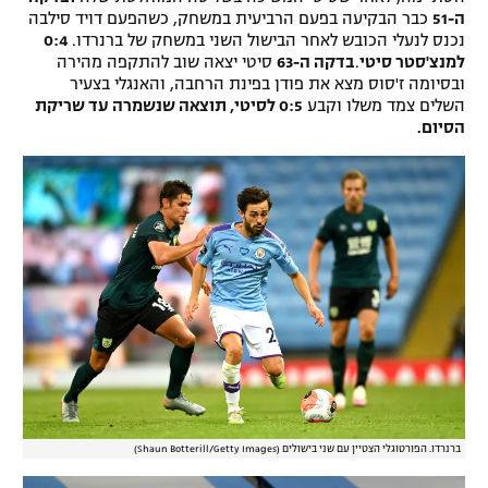
ה-51
כבר הבקיעה בפעם הרביעית במשחק, כשהפעם דויד סילבה
נכנס לנעלי הכובש לאחר הבישול השני במשחק של ברנרדו.
0:4
למנצ'סטר סיטי
.
בדקה ה-63
סיטי יצאה שוב להתקפה מהירה
ובסיומה ז'סוס מצא את פודן בפינת הרחבה, והאנגלי בצעיר
השלים צמד משלו וקבע
0:5 לסיטי, תוצאה שנשמרה עד שריקת
הסיום.
ברנרדו. הפורטוגלי הצטיין עם שני בישולים (Shaun Botterill/Getty Images)