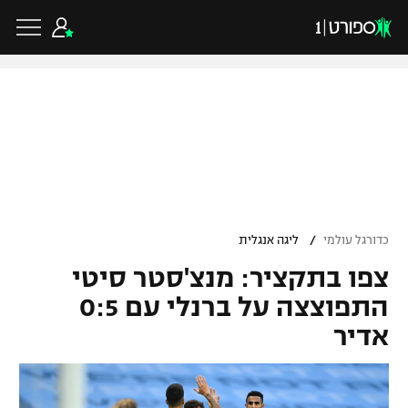
כדורגל ישראלי
ליגת העל
כדורגל עולמי
/
כדורגל עולמי
ליגה אנגלית
ליגה לאומית
צפו בתקציר: מנצ'סטר סיטי
ליגת האלופות
כדורסל ישראלי
גביע הטוטו
התפוצצה על ברנלי עם 0:5
ליגה אירופית
אדיר
ליגת ווינר סל
ליגיונרים
כדורסל עולמי
ליגה אנגלית
ליגה לאומית
גביע המדינה
NBA
ליגה גרמנית
ענפים נוספים