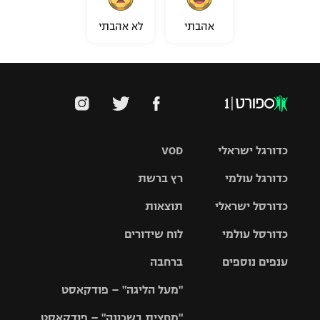
אהבתי
לא אהבתי
כדורגל ישראלי
VOD
כדורגל עולמי
רץ ברשת
ליגת העל
כדורסל ישראלי
תוצאות
ליגת
ליגה לאומית
האלופות
כדורסל עולמי
לוח שידורים
ליגת ווינר
סל
גביע הטוטו
ענפים נוספים
ברחבה
ליגה
NBA
אירופית
"מעל הליגה" – פודקאסט
ליגה לאומית
ליגיונרים
טניס
יורוליג
ליגה אנגלית
"מחצית בשכונה" – פודקאסט