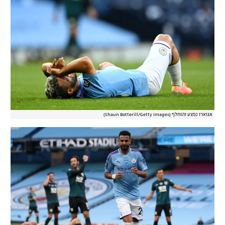
אגוארו נפצע והוחלף (Shaun Botterill/Getty Images)