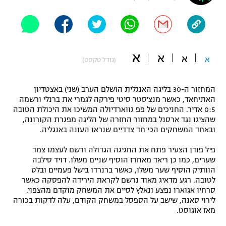
"מחצית בשכונה" – פודקאסט
אופניים
ספורט מוטורי
משתתפים וזוכים בפרסים
א
א
א
א
(גודל טקסט)
כדורמים
תקנון משתתפים וזוכים בפרסים
טניס
המחזור ה-30 בליגה האנגלית הושלם הערב (שני) באצטדיון
פוטבול אמריקאי NFL
האתיחאד, כאשר מנצ'סטר סיטי פירקה לגמרי את ברנלי ורשמה
תקנון עבור פעילות אלקטרה
0:5 אדיר. החניכים של פפ גווארדיולה המשיכו את היכולת הטובה
גיימינג E-Sports
בייסבול MLB
שהציגו נגד ארסנל במחזור החזרה של הליגה מפגרת הקורונה,
תקנון עבור פעילות ספורט 1 – "מרלן"
ובאחד המשחקים הכי חד צדדיים שנראו העונה באנגליה.
ספורט אתגרי ואקסטרים
תנאי שימוש
פיל פודן הצעיר פתח את החגיגה הגדולה ורשם לעצמו צמד
שערים, כמו כן ריאד מאחרז הוסיף שניים משלו. דויד סילבה
אומנויות לחימה
הוותיק הוסיף שער משלו, כאשר ברנרדו בישל פעמיים ובלט
לטובה. רגע מדאיג מאוד נרשם לקראת הירידה להפסקה כאשר
מדיניות פרטיות
גיימינג E-Sports
סרחיו אגוארו נפצע ונאלץ לסיים את המשחק מוקדם מהצפוי.
לירוי סאנה, שישב על הספסל במשחק הקודם, עלה לדקות בכורה
מאז אוגוסט.
תקנון פעילות ספורט 1