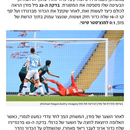
הבעיטה שלו פספסה את המסגרת.
בדקה ה-22
פיל פודן הראה
לכולם כיצד לעשות זאת, לאחר שקיבל את הכדור מברנרדו ועל סף
קו ה-16 שלח כדור חזק ושטוח, שנעצר עמוק בתוך הרשת של
פופ,
0:1 למנצ'סטר סיטי.
בעיטה נהדרת של פודן הכניעה את פופ (Michael Regan/Getty Images)
לאחר השער של פודן, המשחק הפך לחד צדדי כמעט לגמרי, כאשר
האלופה היוצאת לחצה על השער של ברנלי. בדקה ה-43 פרננדיניו
שלח כדור ארוך לעבר ריאד מאחרז, שהשתלט על הכדור נהדר