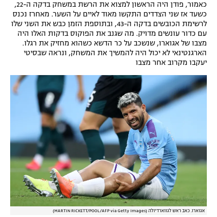
כאמור, פודן היה הראשון למצוא את הרשת במשחק בדקה ה-22,
רשיון להקרנה פומבית לבית עסק
כשעד אז שני הצדדים התקשו מאוד לאיים על השער. מאחרז נכנס
לרשימת הכובשים בדקה ה-43, ובתוספת הזמן כבש את השני שלו
עם כדור עונשים מדויק. מה שגנב את הפוקוס בדקות האלו היה
הצטרפות לחבילת הערוצים
מצבו של אגוארו, שנשכב על כר הדשא כשהוא מחזיק את רגלו.
הארגנטינאי לא יכול היה להמשיך את המשחק, ונראה שבסיטי
לוח דרושים – ג'ובנט
יעקבו מקרוב אחר מצבו
תגיות
המגזין
אגוארו. כאב ראש לגווארדיולה (MARTIN RICKETT/POOL/AFP via Getty Images)