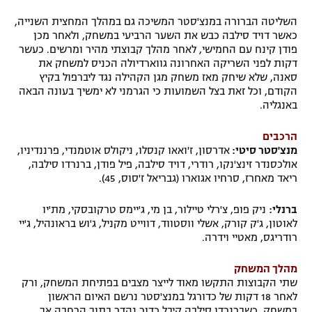
השליטה הברורה במנצ'סטר המשיכה גם במהלך המחצית השנייה,
כאשר דויד סילבה כבש את השער הרביעי במשחק, ולאחר מכן
פודן קינח עם החמישי, לאחר מהלך קבוצתי מהיר ומרשים. כעשר
דקות לפני השריקה האחרונה גווארדיולה הכניס למשחק את
סאנה, שלא שיחק מאז משחק מגן הקהילה נגד ליברפול בקיץ
הקודם, וכל זאת בצל השמועות כי הגרמני לא ימשיך בעונה הבאה
באנגליה.
הרכבים
מנצ'סטר סיטי:
אדרסון, ז'ואאו קנסלו, ניקולס אוטמנדי, פרננדיניו,
אולכסנדר זינצ'נקו, רודרי, דויד סילבה, פיל פודן, ברנרדו סילבה,
ריאד מאחרז, סרחיו אגוארו (גבריאל ז'סוס, 45).
ברנלי:
ניק פופ, צ'רלי טיילור, בן מי, ג'יימס טרקובסקי, מת'יו
לאוטון, ג'ק קורק, אשלי ווסטווד, דווייט מקניל, ג'וש בראונהיל, ג'יי
רודריגס, מאטיי וידרה.
מהלך המשחק
שתי הקבוצות התקשו מאוד לייצר מצבים בפתיחת המשחק, ורק
לאחר 18 דקות של כדורגל במנצ'סטר נרשם האיום הראשון
במשחק, כשברנרדו סילבה קיבל כדור נהדר בתוך הרחבה אך