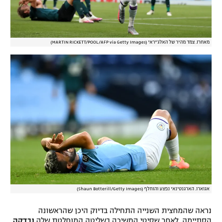
מאחרז. צמד מהיר של האלג'יראי (MARTIN RICKETT/POOL/AFP via Getty Images)
אגוארו. הארגנטינאי נפצע והוחלף (Shaun Botterill/Getty Images)
נראה שהמחצית השנייה התחילה בדיוק היכן שהראשונה
הסתיימה, לאחר שסיטי המשיכה בשליטה המוחלטת שלה
ובדקה