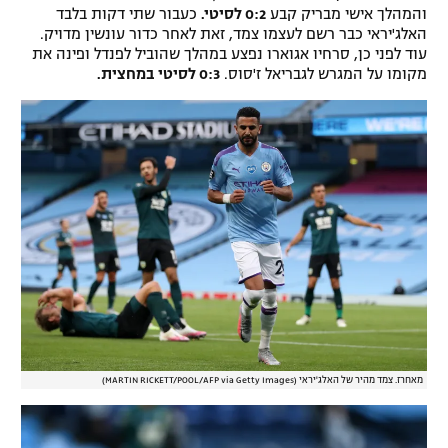
והמהלך אישי מבריק קבע
0:2 לסיטי.
כעבור שתי דקות בלבד
האלג'יראי כבר רשם לעצמו צמד, זאת לאחר כדור עונשין מדויק.
עוד לפני כן, סרחיו אגוארו נפצע במהלך שהוביל לפנדל ופינה את
מקומו על המגרש לגבריאל ז'סוס.
0:3 לסיטי במחצית.
מאחרז. צמד מהיר של האלג'יראי (MARTIN RICKETT/POOL/AFP via Getty Images)