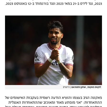
2023, נגד לידס ב-21 במאי 2023 ונגד בורנמות' ב-12 באוגוסט 2023.
רשיון להקרנה פומבית לבית עסק
הצטרפות לחבילת הערוצים
לוח דרושים – ג'ובנט
תגיות
המגזין
לוקאס פאקטה, שחקן ווסטהאם
|
רויטרס
פאקטה הגיב בעצמו והוציא הודעה רשמית בעקבות האישומים של
ההתאחדות: "אני מופתע מאוד ומאוכזב שההתאחדות האנגלית