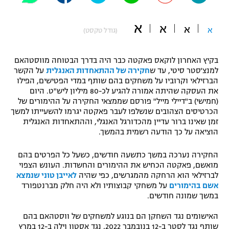
"מחצית בשכונה" – פודקאסט
אופניים
א
א
א
א
(גודל טקסט)
ספורט מוטורי
משתתפים וזוכים בפרסים
בקיץ האחרון לוקאס פאקטה כבר היה בדרך הבטוחה מווסטהאם
כדורמים
למנצ'סטר סיטי, עד ש
חקירה של ההתאחדות האנגלית
על הקשר
תקנון משתתפים וזוכים בפרסים
הברזילאי וקרוביו על משחקים בהם שותף במדי הפטישים, הפילו
טניס
את העסקה שהיתה אמורה להגיע לכ-80 מיליון ליש"ט. היום
פוטבול אמריקאי NFL
(חמישי) ב"דיילי מייל" פורסם שממצאי החקירה על ההימורים של
תקנון עבור פעילות אלקטרה
הכרטיסים הצהובים שנשלפו לעבר פאקטה יגרמו להשעייתו למשך
גיימינג E-Sports
בייסבול MLB
זמן שאינו ברור עדיין מהכדורגל האנגלי, וההתאחדות האנגלית
תקנון עבור פעילות ספורט 1 – "מרלן"
הוציאה על כך הודעה רשמית בהמשך.
ספורט אתגרי ואקסטרים
תנאי שימוש
החקירה נערכה במשך כתשעה חודשים, כשעל כל הפרטים בהם
מואשם, פאקטה הכחיש את ההימורים והחשדות. העונש הצפוי
אומנויות לחימה
לברזילאי הוא הרחקה מהמגרשים, כפי שהיה
לאייבן טוני שנמצא
אשם בהימורים
על משחקי קבוצותיו ולא היה חלק מברנטפורד
מדיניות פרטיות
גיימינג E-Sports
במשך שמונה חודשים.
האישומים נגד השחקן הם בנוגע למשחקים של ווסטהאם בהם
תקנון פעילות ספורט 1
שותף נגד לסטר ב-12 בנובמבר 2022, נגד אסטון וילה ב-12 במרץ