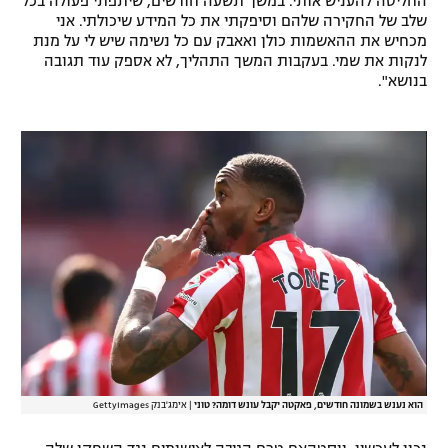
החליטה להעניש אותי. במשך תשעה חודשים, שיתפתי פעולה בכל
שלב של החקירה שלהם וסיפקתי את כל המידע שיכולתי. אני
מכחיש את ההאשמות כולן ואאבק עם כל נשימה שיש לי על מנת
לנקות את שמי. בעקבות המשך התהליך, לא אספק עוד תגובה
בנושא".
הוא נענש בשמונה חודשים, פאקטה יקבל עונש דומה? טוני
|
אימג'בנק GettyImages