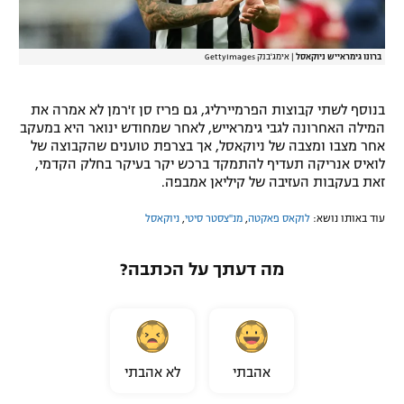
ברונו גימראייש ניוקאסל
|
אימג'בנק GettyImages
בנוסף לשתי קבוצות הפרמיירליג, גם פריז סן ז'רמן לא אמרה את
המילה האחרונה לגבי גימראייש, לאחר שמחודש ינואר היא במעקב
אחר מצבו ומצבה של ניוקאסל, אך בצרפת טוענים שהקבוצה של
לואיס אנריקה תעדיף להתמקד ברכש יקר בעיקר בחלק הקדמי,
זאת בעקבות העזיבה של קיליאן אמבפה.
עוד באותו נושא:
לוקאס פאקטה
,
מנ''צסטר סיטי
,
ניוקאסל
מה דעתך על הכתבה?
אהבתי
לא אהבתי