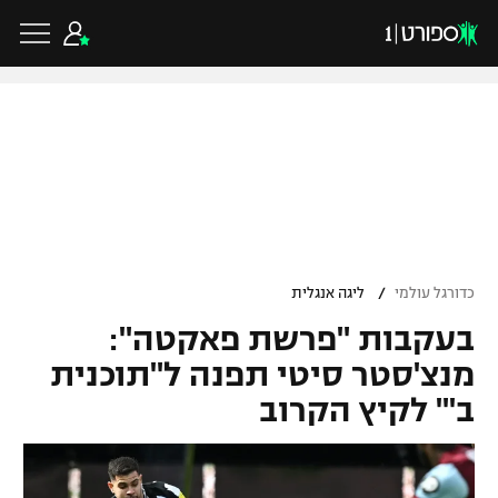
כדורגל ישראלי
ליגת העל
כדורגל עולמי
/
כדורגל עולמי
ליגה אנגלית
ליגה לאומית
בעקבות "פרשת פאקטה":
ליגת האלופות
כדורסל ישראלי
גביע הטוטו
מנצ'סטר סיטי תפנה ל"תוכנית
ליגה אירופית
ב'" לקיץ הקרוב
ליגת ווינר סל
ליגיונרים
כדורסל עולמי
ליגה אנגלית
ליגה לאומית
גביע המדינה
NBA
ליגה גרמנית
ענפים נוספים