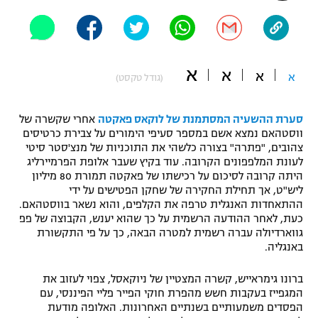
"מחצית בשכונה" – פודקאסט
אופניים
ספורט מוטורי
משתתפים וזוכים בפרסים
א
א
א
א
(גודל טקסט)
כדורמים
תקנון משתתפים וזוכים בפרסים
טניס
סערת ההשעיה המסתמנת של לוקאס פאקטה
אחרי שקשרה של
פוטבול אמריקאי NFL
ווסטהאם נמצא אשם במספר סעיפי הימורים על צבירת כרטיסים
תקנון עבור פעילות אלקטרה
צהובים, "פתרה" בצורה כלשהי את התוכניות של מנצ'סטר סיטי
לעונת המלפפונים הקרובה. עוד בקיץ שעבר אלופת הפרמיירליג
גיימינג E-Sports
בייסבול MLB
היתה קרובה לסיכום על רכישתו של פאקטה תמורת 80 מיליון
תקנון עבור פעילות ספורט 1 – "מרלן"
ליש"ט, אך תחילת החקירה של שחקן הפטישים על ידי
ספורט אתגרי ואקסטרים
ההתאחדות האנגלית טרפה את הקלפים, והוא נשאר בווסטהאם.
תנאי שימוש
כעת, לאחר ההודעה הרשמית על כך שהוא יענש, הקבוצה של פפ
גווארדיולה עברה רשמית למטרה הבאה, כך על פי התקשורת
אומנויות לחימה
באנגליה.
מדיניות פרטיות
גיימינג E-Sports
ברונו גימראייש, קשרה המצטיין של ניוקאסל, צפוי לעזוב את
המגפייז בעקבות חשש מהפרת חוקי הפייר פליי הפיננסי, עם
תקנון פעילות ספורט 1
הפסדים משמעותיים בשנתיים האחרונות. האלופה מודעת