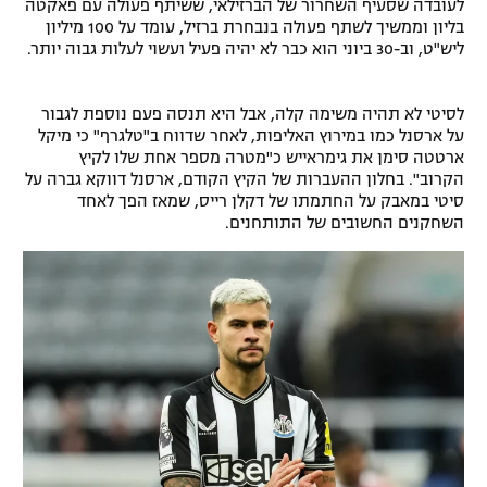
לעובדה שסעיף השחרור של הברזילאי, ששיתף פעולה עם פאקטה
רשיון להקרנה פומבית לבית עסק
בליון וממשיך לשתף פעולה בנבחרת ברזיל, עומד על 100 מיליון
ליש"ט, וב-30 ביוני הוא כבר לא יהיה פעיל ועשוי לעלות גבוה יותר.
הצטרפות לחבילת הערוצים
לסיטי לא תהיה משימה קלה, אבל היא תנסה פעם נוספת לגבור
לוח דרושים – ג'ובנט
על ארסנל כמו במירוץ האליפות, לאחר שדווח ב"טלגרף" כי מיקל
ארטטה סימן את גימראייש כ"מטרה מספר אחת שלו לקיץ
הקרוב". בחלון ההעברות של הקיץ הקודם, ארסנל דווקא גברה על
תגיות
סיטי במאבק על החתמתו של דקלן רייס, שמאז הפך לאחד
השחקנים החשובים של התותחנים.
המגזין