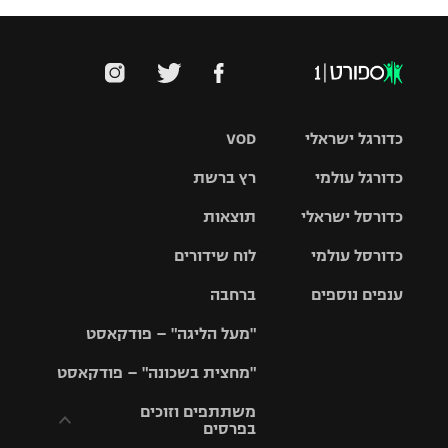
כדורגל ישראלי
VOD
כדורגל עולמי
רץ ברשת
ליגת העל
כדורסל ישראלי
תוצאות
ליגת
ליגה לאומית
האלופות
כדורסל עולמי
לוח שידורים
ליגת ווינר
סל
גביע הטוטו
ענפים נוספים
ברחבה
ליגה
NBA
אירופית
"מעל הליגה" – פודקאסט
ליגה לאומית
ליגיונרים
טניס
יורוליג
ליגה אנגלית
"מחצית בשכונה" – פודקאסט
כדורסל נשים
גביע המדינה
כדוריד
יורוקאפ
ליגה גרמנית
משתתפים וזוכים
בפרסים
מכבי תל
נבחרת
כדורעף