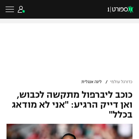
כדורגל ישראלי
ליגת העל
כדורגל עולמי
/
כדורגל עולמי
ליגה אנגלית
ליגה לאומית
כוכב ליברפול מתקשה לכבוש,
ליגת האלופות
כדורסל ישראלי
גביע הטוטו
ואן דייק הרגיע: "אני לא מודאג
ליגה אירופית
בכלל"
ליגת ווינר סל
ליגיונרים
כדורסל עולמי
ליגה אנגלית
ליגה לאומית
גביע המדינה
NBA
ליגה גרמנית
ענפים נוספים