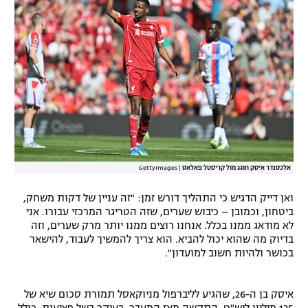
רשיון להקרנה פומבית לבית עסק
הצטרפות לחבילת הערוצים
לוח דרושים – ג'ובנט
תגיות
המגזין
אלכסנדר איסק חוגג מול קריסטל פאלאס
|
GettyImages
ואן דייק הדגיש כי התהליך דורש זמן: "זה עניין של דקות משחק,
ביטחון, וכמובן – כיבוש שערים, שזה הטריגר המרכזי עבורו. אני
לא מודאג ממנו בכלל. אנחנו רוצים ממנו יותר מרק שערים, וזה
בדיוק מה שהוא יכול להביא. הוא צריך להמשיך לעבוד, להישאר
בכושר ולהיות חשוב למועדון".
איסק בן ה-26, שהגיע לליברפול מניוקאסל תמורת סכום שיא של