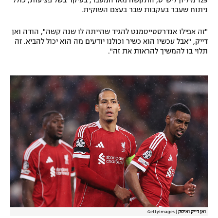
125 מיליון ליש"ט, התקשה מאז המעבר, בעיקר בשל פציעות, כולל
ניתוח שעבר בעקבות שבר בעצם השוקית.
"זה אפילו אנדרסטייטמנט להגיד שהייתה לו שנה קשה", הודה ואן
דייק, "אבל עכשיו הוא כשיר וכולנו יודעים מה הוא יכול להביא. זה
תלוי בו להמשיך להראות את זה".
ואן דייק ואיסק
|
GettyImages