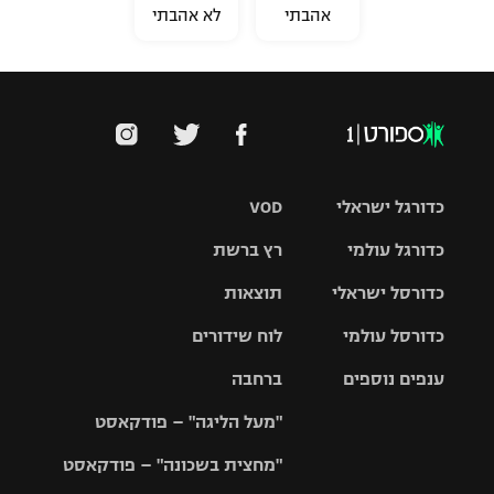
אהבתי
לא אהבתי
כדורגל ישראלי
VOD
כדורגל עולמי
רץ ברשת
ליגת העל
כדורסל ישראלי
תוצאות
ליגת
ליגה לאומית
האלופות
כדורסל עולמי
לוח שידורים
ליגת ווינר
סל
גביע הטוטו
ענפים נוספים
ברחבה
ליגה
NBA
אירופית
"מעל הליגה" – פודקאסט
ליגה לאומית
ליגיונרים
טניס
יורוליג
ליגה אנגלית
"מחצית בשכונה" – פודקאסט
כדורסל נשים
גביע המדינה
כדוריד