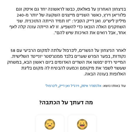
בניצחון האחרון על פאלאס, כבשו לראשונה יחד גם איסק וגם
פלוריאן וירץ, כאשר השניים מייצגים השקעה של יותר מ-240
מיליון ליש"ט. ואן דייק הסביר: "זו תמיד הייתה התוכנית. שני
השחקנים האלה הובאו כדי להשפיע. זו לא הייתה עונה קלה לאף
אחד, אבל רואים את האיכות שיש להם".
לאחר הניצחון על הנשרים, ליברפול עלתה למקום הרביעי עם 58
נקודות, בפער הפרש שערים בלבד ממנצ'סטר יונייטד השלישית.
המייטי רדס יפגשו את השדים האדומים ביום ראשון הבא, במשחק
שעשוי לשפר את מיקומם וכמעט להבטיח לה מקום בליגת
האלופות בעונה הבאה.
עוד באותו נושא:
אלכסנדר איסק
,
וירג'יל ואן דייק
,
ליברפול'
מה דעתך על הכתבה?