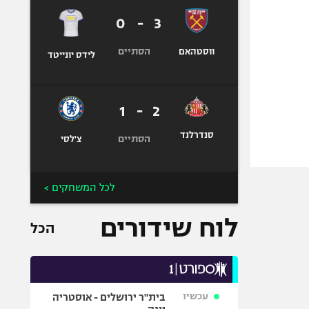
0
-
3
הסתיים
ווסטהאם
לידס יונייטד
1
-
2
סנדרלנד
הסתיים
צ'לסי
לכל המשחקים >
לוח שידורים
הכל
עכשיו
בית"ר ירושלים - אוסטריה