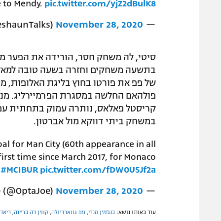
 to Mendy.
pic.twitter.com/yjZ2dBulK8
November 28, 2020
— DeShaun (@DeshaunTalks)
סיטי, לה משחק חסר, הורידה את הפער מל
של פפ את פורטו בחוץ בליגת האלופות, מפ
פולהאם החלשה במסגרת הפרמיירליג. מנגד
קריסטל פאלאס, נותרה עמוק בתחתית עם 
במשחק ביתי דווקא מול אברטון.
al for Man City (60th appearance in all
first time since March 2017, for Monaco
.
#MCIBUR
pic.twitter.com/fDW0USJf2a
November 28, 2020
— OptaJoe (@OptaJoe)
עוד באותו נושא:
בנג'מין מנדי
,
פפ גווארדיולה
,
קווין דה בריינה
,
ריאד 