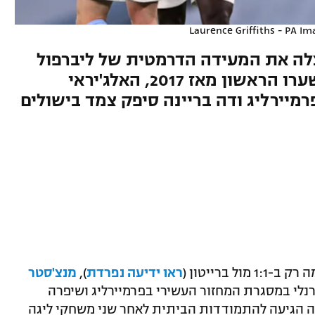
Laurence Griffiths - PA Im
צלה את המעידה הדרמטית של ליברפול
וחגגה בענק. המגן הבקיע את שערו הראשון מאז 2017, האלג'יראי
מיירליג ודה בריינה סיפק צמד בישולים
 ברייטון (
ראו ידיעה נפרדת
),
מנצ'סטר
ת עד תום, פירקה 0:5 את ברנלי במסגרת המחזור העשירי בפרמיירליג ושיפרה
ה הגיעה להתמודדות הביתית לאחר שני משחקי ליגה