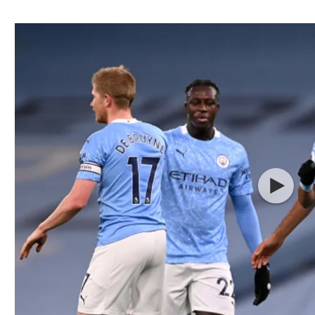
ל אביב
ליגה טורקית
תל אביב
ליגה סינית
חיפה
ליגה ברזילאית
באר שבע
ליגות נוספות
תניה
דה