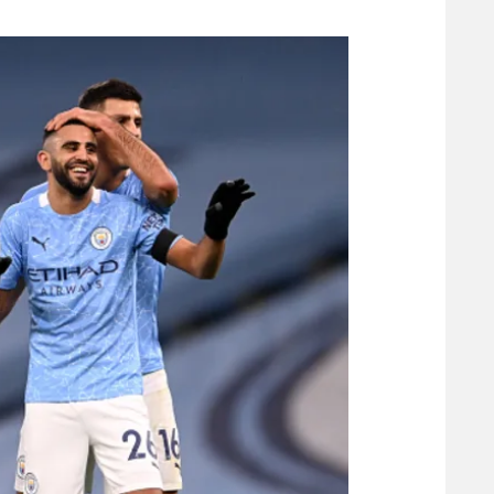
משתתפים וזוכים בפרסים
מכבי ת
הפועל 
תקנון משתתפים וזוכים בפרסים
הפועל 
תקנון עבור פעילות אלקטרה
הפועל 
תקנון עבור פעילות ספורט 1 – "מרלן"
מכבי נ
טניס
בני יהו
גיימינג E-Sports
תנאי שימוש
מדיניות פרטיות
תקנון פעילות ספורט 1
רשיון להקרנה פומבית לבית עסק
הצטרפות לחבילת הערוצים
לוח דרושים – ג'ובנט
תגיות