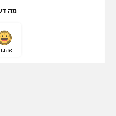
מה דע
אהבת