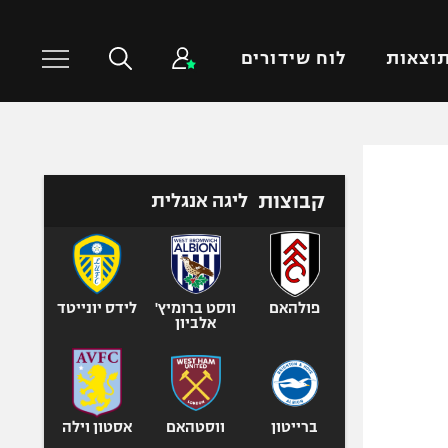
וצאות
לוח שידורים
כדורסל עולמי
ענפים נוספים
קבוצות
ליגה אנגלית
NBA
טניס
יורוליג
כדוריד
יורוקאפ
כדורעף
שחייה
פולהאם
ווסט ברומיץ'
לידס יונייטד
אלביון
ג'ודו
אגרוף
ספורט אולימפי
UFC
ברייטון
ווסטהאם
אסטון וילה