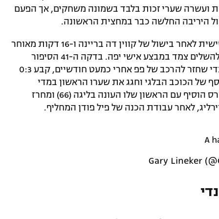
א ניצחון ומאזן עגום של 12 נקודות ועשרה שערי זכות בלבד בשמונה משחקים, אך הפעם
 היריבה החלשה כבר במחצית הראשונה.
ריאד מחרז מצא את הרשת כבר בדקה השישית לאחר בישול של קווין דה בריינה ו-16 דקות מאוחר
יותר הוא ניצל כדור חוץ של קייל ווקר כדי להשלים צמד במבצע אישי יפה. בדקה ה-41 הסיפור
הוכרע סופית, כשהפעם זה היה בנג'מין מנדי שחזר להרכב של פפ אחרי כמעט חודשיים, קבע 0:3
סף של הכוכב הבלגי וחגג את שערו הראשון במדי
מנצ'סטר סיטי. במחצית השנייה פראן הטורס הוסיף עם הראשון שלו העונה בליגה (66) ומחרז
A h
די