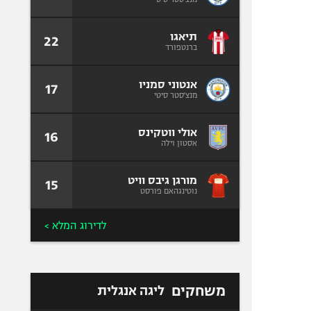
תיאגו
22
ברנטפורד
אנטוני סמניו
17
מנצ'סטר סיטי
אולי ווטקינס
16
אסטון וילה
מורגן גיבס וויט
15
נוטינגהאם פורסט
לדירוג המלא >
משחקים
ליגה אנגלית