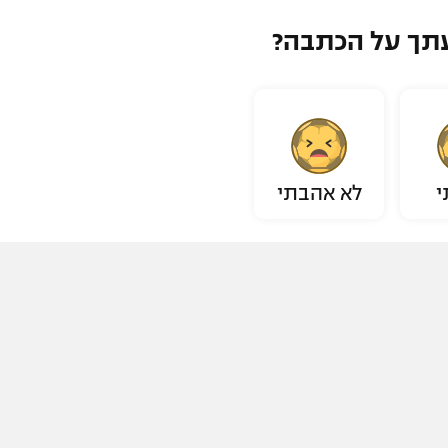
תך על הכתבה?
י
לא אהבתי