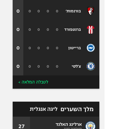
0
0
0
0
0
בורנמות׳
0
0
0
0
0
ברנטפורד
0
0
0
0
0
ברייטון
0
0
0
0
0
צ'לסי
לטבלה המלאה >
מלך השערים
ליגה אנגלית
ארלינג האלנד
27
מנצ'סטר סיטי