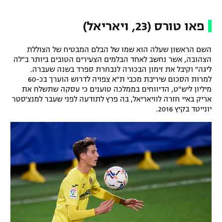
רשיון להקרנה פומבית לבית עסק
פאו טורס (23, ויאריאל)
הצטרפות לחבילת הערוצים
השם הראשון שעלה הוא שמו של הבלם המבטיח של הצוללת
הצהובה, אשר נחשב לאחד הבלמים הצעירים הטובים ביותר ב"לה
לוח דרושים – ג'ובנט
ליגה" וקיבל את זימון הבכורה לנבחרת ספרד בשנה שעברה.
למרות הסכום שיריבת מכבי ת"א צפויה לדרוש הוערך בכ-60
תגיות
מיליון ליש"ט, הדיווחים בממלכה טוענים כי עסקה שתשלח את
אריק באיי חזרה לוויאריאל, בה פרץ לתודעה לפני שעבר למנצ'סטר
המגזין
יונייטד בקיץ 2016.