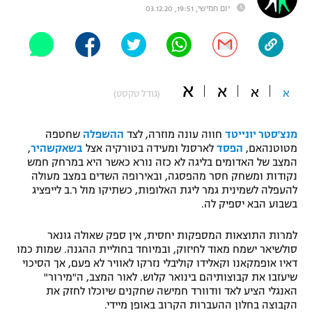
יום חמישי, 19:51, 03.12.20
"מחצית בשכונה" – פודקאסט
אופניים
ספורט מוטורי
משתתפים וזוכים בפרסים
א
א
א
א
(גודל טקסט)
כדורמים
תקנון משתתפים וזוכים בפרסים
טניס
פוטבול אמריקאי NFL
מנצ'סטר יונייטד
חווה עונה מוזרה, לצד
ההשפלה
שחטפה
תקנון עבור פעילות אלקטרה
מטוטנהאם,
הפסד
לארסנל ומעידה בטורקיה אצל
בשאקשהיר
,
גיימינג E-Sports
בייסבול MLB
המצב של האדומים בליגה לא כזה נורא כאשר היא במרחק חמש
תקנון עבור פעילות ספורט 1 – "מרלן"
נקודות ומשחק חסר מהפסגה, ובאירופה השדים במצב מעולה
להעפלה לשמינית גמר ליגת האלופות, כשתיקו מול ר.ב לייפציג
ספורט אתגרי ואקסטרים
בשבוע הבא יספיק לה.
תנאי שימוש
אומנויות לחימה
למרות התוצאות המספקות יחסית, אין ספק שאולה גונאר
סולשיאר ישמח מאוד לחיזוק, ובמיוחד בחוליית ההגנה. שמות כמו
מדיניות פרטיות
גיימינג E-Sports
דאיו אופמקאנו וקאלידו קוליבלי נזרקו לאוויר לא פעם, אך הסיכוי
שיעזבו את קבוצותיהם בינואר קלוש. לאור המצב, ה"מירור"
האנגלי הציע לאד וודוורד חמישה שחקנים שיוכלו לחזק את
תקנון פעילות ספורט 1
הקבוצה בחלון ההעברות הקרוב באופן מיידי.