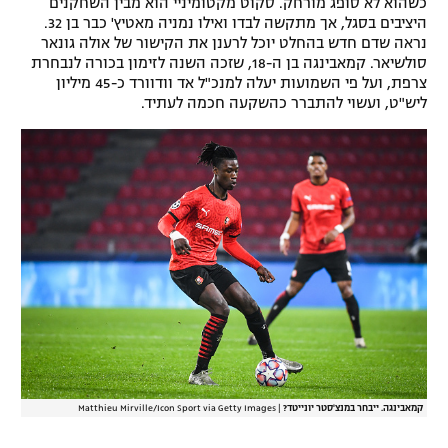
כשהוא לא סופג מורחק. סקוט מקטומיניי הוא מבין השחקנים
היציבים בסגל, אך מתקשה לבדו ואילו נמניה מאטיץ' כבר בן 32.
נראה שדם חדש בהחלט יוכל לרענן את הקישור של אולה גונאר
סולשיאר. קמאבינגה בן ה-18, שזכה השנה לזימון בכורה לנבחרת
צרפת, ועל פי השמועות יעלה למנכ"ל אד וודוורד כ-45 מיליון
ליש"ט, ועשוי להתברר כהשקעה חכמה לעתיד.
קמאבינגה. ייבחר במנצ'סטר יונייטד?
|
Matthieu Mirville/Icon Sport via Getty Images