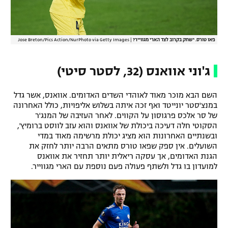
פאו טורס. ישחק בקרוב לצד הארי מגווייר?
|
Jose Breton/Pics Action/NurPhoto via Getty Images
ג'וני אוואנס (32, לסטר סיטי)
השם הבא מוכר מאוד לאוהדי השדים האדומים. אוואנס, אשר גדל
במנצ'סטר יונייטד ואף זכה איתה בשלוש אליפויות, כולל האחרונה
של סר אלכס פרגוסון על הקווים. לאחר העזיבה של המנג'ר
הסקוטי חלה דעיכה ביכולת של אוואנס והוא עזב לווסט ברומיץ',
ובשנתיים האחרונות הוא מציג יכולת מרשימה מאוד במדי
השועלים. אין ספק שפאו טורס מתאים הרבה יותר לחזק את
הגנת האדומים, אך עסקה ריאלית יותר תחזיר את אוואנס
למועדון בו גדל ולשתף פעולה פעם נוספת עם הארי מגווייר.