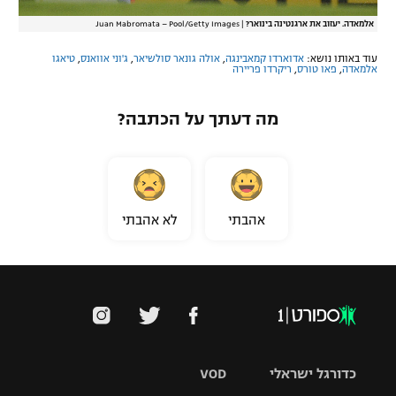
אלמאדה. יעזוב את ארגנטינה בינואר?
|
Juan Mabromata – Pool/Getty Images
עוד באותו נושא:
אדוארדו קמאבינגה
,
אולה גונאר סולשיאר
,
ג'וני אוואנס
,
טיאגו
אלמאדה
,
פאו טורס
,
ריקרדו פריירה
מה דעתך על הכתבה?
אהבתי
לא אהבתי
כדורגל ישראלי
VOD