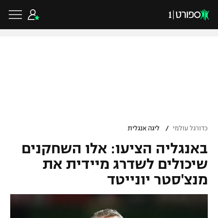
כדורגל ישראלי
ליגת העל
כדורגל עולמי
/
כדורגל עולמי
ליגה אנגלית
ליגה לאומית
באנגליה הציעו: אלו השחקנים
ליגת האלופות
כדורסל ישראלי
גביע הטוטו
שיכולים לשדרג מיידית את
ליגה אירופית
מנצ'סטר יונייטד
ליגת ווינר סל
ליגיונרים
כדורסל עולמי
ליגה אנגלית
ליגה לאומית
גביע המדינה
NBA
ליגה גרמנית
ענפים נוספים