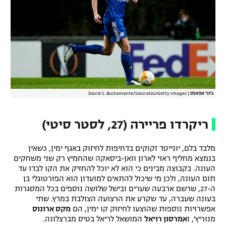
ג'וני אוואנס
|
David S. Bustamante/Soccrates/Getty Images
ריקרדו פריירה (27, לסטר סיטי)
מלבד בלם, יונייטד זקוקים בדחיפות לחיזוק באגף ימין, כשאין
בנמצא מחליף ראוי לארון וואן-ביסאקה שהחמיץ רק שני משחקים
העונה. בקבוצה מבינים כי הוא לא יוכל להחזיק את הקו לבדו עד
תום העונה, ולכן מי שיכול להתאים למועדון הוא הפורטוגלי בן
ה-27, שרשם ארבעה שערים ובישל שלושה נוספים בכל המסגרות
בעונה שעברה, עד שקרע את הרצועה הצולבת במרץ. שתי
אפשרויות נוספות שהוצעו לחיזוק קו ימין, הם
מקס ארונוס
מנוריץ', ו
אמרסון רויאל
המושאל לריאל בטיס מברצלונה.