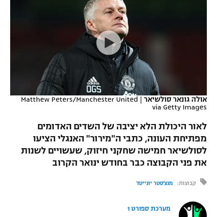
כדורסל נשים
נבחרת ישראל
יורוליג
ליגה ספרדית
טניס
VOD
מכבי תל אביב
מכבי חיפה
יורוקאפ
ליגה איטלקית
כדוריד
הפועל חולון
בית"ר ירושלים
רץ ברשת
ליגה צרפתית
כדורעף
הפועל ירושלים
מכבי תל אביב
ליגה הולנדית
שחייה
תוצאות
אולה גונאר סולשיאר
|
Matthew Peters/Manchester United
דני אבדיה
הפועל תל אביב
via Getty Images
ליגה טורקית
ג'ודו
לאור היכולת הלא יציבה של השדים האדומים
הפועל חיפה
לוח שידורים
מפתיחת העונה, כתבי ה"מירור" האנגלי הציעו
ליגה סינית
אגרוף
לסולשיאר חמישה שחקני חיזוק, שעשויים לשנות
הפועל באר שבע
ליגה ברזילאית
את פני הקבוצה כבר בחודש ינואר הקרוב
ברחבה
ספורט אולימפי
מכבי נתניה
קבוצות:
מנצ'סטר יונייטד
ליגות נוספות
UFC
"מעל הליגה" – פודקאסט
בני יהודה
מערכת ספורט 1
היאבקות WWE