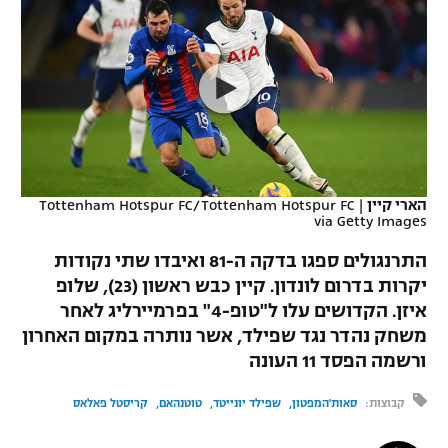
כדורסל נשים
נבחרת ישראל
יורוליג
ליגה ספרדית
טניס
VOD
מכבי תל אביב
מכבי חיפה
יורוקאפ
ליגה איטלקית
כדוריד
הפועל חולון
בית"ר ירושלים
רץ ברשת
ליגה צרפתית
כדורעף
הפועל ירושלים
מכבי תל אביב
ליגה הולנדית
שחייה
תוצאות
הארי קיין
|
Tottenham Hotspur FC/Tottenham Hotspur FC
דני אבדיה
הפועל תל אביב
via Getty Images
ליגה טורקית
ג'ודו
התרנגולים ספגו בדקה ה-81 ואיבדו שתי נקודות
הפועל חיפה
לוח שידורים
יקרות בדרום לונדון. קיין כבש ראשון (23), שלופ
ליגה סינית
אגרוף
איזן. הקדושים עלו ל"טופ-4" בפרמיירליג לאחר
הפועל באר שבע
ליגה ברזילאית
משחק נהדר נגד שפילד, אשר נותרה במקום האחרון
ברחבה
ספורט אולימפי
ורשמה הפסד 11 העונה
מכבי נתניה
ליגות נוספות
UFC
קבוצות:
סאות'המפטון
שפילד יונייטד
טוטנהאם
קריסטל פאלאס
"מעל הליגה" – פודקאסט
בני יהודה
היאבקות WWE