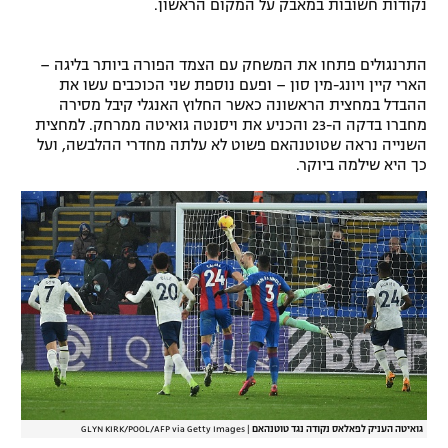
נקודות חשובות במאבק על המקום הראשון.
רשיון להקרנה פומבית לבית עסק
התרנגולים פתחו את המשחק עם הצמד הפורה ביותר בליגה –
הצטרפות לחבילת הערוצים
הארי קיין ויונג-מין סון – ופעם נוספת שני הכוכבים עשו את
ההבדל במחצית הראשונה כאשר החלוץ האנגלי קיבל מסירה
לוח דרושים – ג'ובנט
מחברו בדקה ה-23 והכניע את ויסנטה גואיטה ממרחק. למחצית
השנייה נראה שטוטנהאם פשוט לא עלתה מחדרי ההלבשה, ועל
כך היא שילמה ביוקר.
תגיות
המגזין
גואיטה העניק לפאלאס נקודה נגד טוטנהאם
|
GLYN KIRK/POOL/AFP via Getty Images