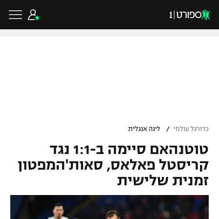
כדורגל ישראלי
ליגת העל
כדורגל עולמי
/
כדורגל עולמי
ליגה אנגלית
ליגה לאומית
טוטנהאם סיימה ב-1:1 נגד
ליגת האלופות
כדורסל ישראלי
גביע הטוטו
קריסטל פאלאס, סאות'המפטון
ליגה אירופית
זמנית שלישית
ליגת ווינר סל
ליגיונרים
כדורסל עולמי
ליגה אנגלית
ליגה לאומית
גביע המדינה
NBA
ליגה גרמנית
ענפים נוספים