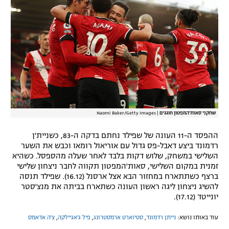
שחקני סאות'המפטון חוגגים
|
Naomi Baker/Getty Images
ההפסד ה-11 העונה של שפילד נחתם בדקה ה-83, כשניית'ן
רדמונד ביצע דאבל-פס גדול עם אוריאול רומאו וכבש את השער
השלישי במשחק, שלוש דקות בלבד לאחר שעלה מהספסל. כשהיא
זמנית במקום השלישי, סאות'המפטון תקווה לחבר ניצחון שלישי
ברצף כשתתארח במחזור הבא אצל ארסנל (16.12). שפילד תנסה
להשיג ניצחון ליגה ראשון העונה כשתארח בביתה את מנצ'סטר
יונייטד (17.12).
עוד באותו נושא:
נייתן רדמונד
,
סטיוארט ארמסטרונג
,
פיל ג'אגיילקה
,
צ'ה אדאמס