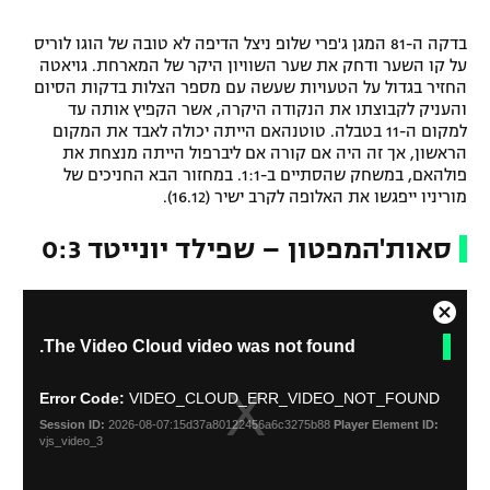
בדקה ה-81 המגן ג'פרי שלופ ניצל הדיפה לא טובה של הוגו לוריס
על קו השער ודחק את שער השוויון היקר של המארחת. גויאטה
החזיר בגדול על הטעויות שעשה עם מספר הצלות בדקות הסיום
והעניק לקבוצתו את הנקודה היקרה, אשר הקפיץ אותה עד
למקום ה-11 בטבלה. טוטנהאם הייתה יכולה לאבד את המקום
הראשון, אך זה היה אם קורה אם ליברפול הייתה מנצחת את
פולהאם, במשחק שהסתיים ב-1:1. במחזור הבא החניכים של
מוריניו ייפגשו את האלופה לקרב ישיר (16.12).
סאות'המפטון – שפילד יונייטד 0:3
C
T
The Video Cloud video was not found.
l
h
o
i
s
s
Error Code:
VIDEO_CLOUD_ERR_VIDEO_NOT_FOUND
i
e
Session ID:
2026-08-07:15d37a80122456a6c3275b88
Player Element ID:
s
M
vjs_video_3
a
o
m
d