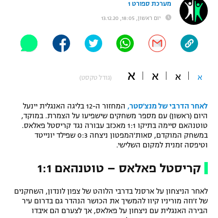
מערכת ספורט 1
"מחצית בשכונה" – פודקאסט
יום ראשון, 18:05, 13.12.20
אופניים
ספורט מוטורי
משתתפים וזוכים בפרסים
כדורמים
א
א
תקנון משתתפים וזוכים בפרסים
א
א
טניס
(גודל טקסט)
פוטבול אמריקאי NFL
תקנון עבור פעילות אלקטרה
לאחר הדרבי של מנצ'סטר,
המחזור ה-12 בליגה האנגלית יינעל
גיימינג E-Sports
בייסבול MLB
היום (ראשון) עם מספר משחקים שישפיעו על הצמרת. במוקד,
תקנון עבור פעילות ספורט 1 – "מרלן"
טוטנהאם סיימה בתיקו 1:1 מאכזב עבורה נגד קריסטל פאלאס.
במשחק המוקדם, סאות'המפטון ניצחה 0:3 שפילד יונייטד
ספורט אתגרי ואקסטרים
תנאי שימוש
וטיפסה זמנית למקום השלישי.
אומנויות לחימה
קריסטל פאלאס – טוטנהאם 1:1
מדיניות פרטיות
גיימינג E-Sports
לאחר הניצחון על ארסנל בדרבי הלוהט של צפון לונדון, השחקנים
של ז'וזה מוריניו קיוו להמשיך את הכושר הנהדר גם בדרום עיר
תקנון פעילות ספורט 1
הבירה האנגלית עם ניצחון על פאלאס, אך לצערם הם איבדו