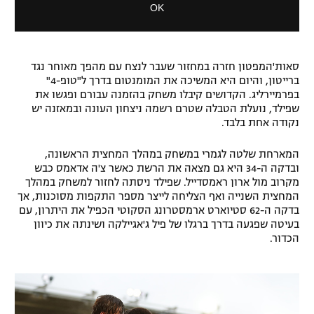
OK
o
a
d
l
a
D
l
i
w
סאות'המפטון חזרה במחזור שעבר לנצח עם מהפך מאוחר נגד
a
i
ברייטון, והיום היא המשיכה את המומנטום בדרך ל"טופ-4"
l
n
בפרמיירליג. הקדושים קיבלו משחק בהזמנה עבורם ופגשו את
o
d
שפילד, נועלת הטבלה שטרם רשמה ניצחון העונה ובמאזנה יש
g
o
נקודה אחת בלבד.
w
.
המארחת שלטה לגמרי במשחק במהלך המחצית הראשונה,
ובדקה ה-34 היא גם מצאה את הרשת כאשר צ'ה אדאמס כבש
מקרוב מול ארון ראמסדייל. שפילד ניסתה לחזור למשחק במהלך
המחצית השנייה ואף הצליחה לייצר מספר התקפות מסוכנות, אך
בדקה ה-62 סטיוארט ארמסטרונג הסקוטי הכפיל את היתרון, עם
בעיטה שפגעה בדרך ברגלו של פיל ג'אגיילקה ושינתה את כיוון
הכדור.