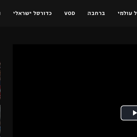
 עולמי
ברחבה
VOD
כדורסל ישראלי
ת
ל ישראלי
כדורגל עולמי
כדורסל ישראלי
ה
על
ליגת האלופות
ליגת ווינר סל
אומית
ליגה אירופית
ליגה לאומית
וטו
ליגה אנגלית
כדורסל נשים
ים
ליגה גרמנית
מכבי תל אביב
מדינה
ליגה ספרדית
הפועל חולון
ישראל
ליגה איטלקית
הפועל ירושלים
יפה
ליגה צרפתית
דני אבדיה
רושלים
ליגה הולנדית
ל אביב
ליגה טורקית