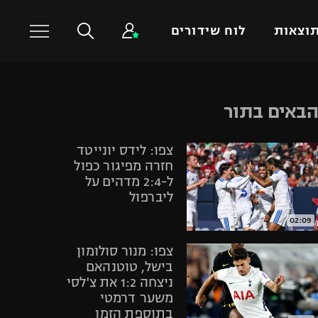
וצאות
לוח שידורים
כדורסל עולמי
ענפים נוספים
באים בתור
NBA
טניס
צפו: לידס יונייטד
יורוליג
כדוריד
חזרה מפיגור כפול
יורוקאפ
כדורעף
ל-2:4 מדהים על
ליברפול
שחייה
ג'ודו
02:09
אגרוף
צפו: מנור סולומון
ספורט אולימפי
בישל, טוטנהאם
ניצחה 1:2 את צ'לסי
UFC
משער דרמטי
היאבקות WWE
בתוספת הזמן