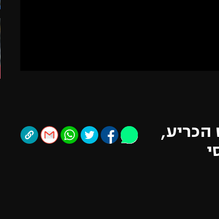
תל אביב
ליגה סינית
חיפה
ליגה ברזילאית
באר שבע
ליגות נוספות
תניה
דה
 הכריע,