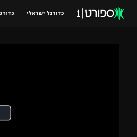
כדורגל ישראלי
כדורגל
VOD
כדורג
רץ ברשת
ליגת ה
ליגה ל
תוצאות
גביע הט
לוח שידורים
ליגיונר
ברחבה
גביע ה
נבחרת 
"מעל הליגה" – פודקאסט
מכבי ח
"מחצית בשכונה" – פודקאסט
בית"ר י
משתתפים וזוכים בפרסים
מכבי ת