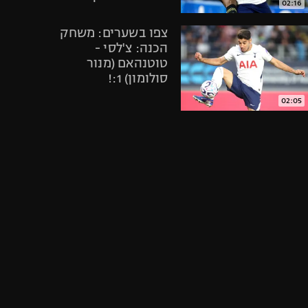
02:16
אופניים
צפו בשערים: משחק
ספורט מוטורי
הכנה: צ'לסי -
כדורמים
טוטנהאם (מנור
פוטבול אמריקאי NFL
סולומון) 1:!
בייסבול MLB
02:05
ספורט אתגרי
תיקתקנו, סיכום
ואקסטרים
אירועי היום
אומנויות לחימה
בספורט, 2.6
גיימינג E-Sports
05:00
צפו בתקציר
הדרמה: טוטנהאם
נשארה בפרמיירליג
אחרי 0:1 על אברטון
01:56