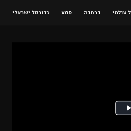
 עולמי
ברחבה
VOD
כדורסל ישראלי
ת
ל ישראלי
כדורגל עולמי
כדורסל ישראלי
ה
על
ליגת האלופות
ליגת ווינר סל
אומית
ליגה אירופית
ליגה לאומית
וטו
ליגה אנגלית
כדורסל נשים
ים
ליגה גרמנית
מכבי תל אביב
מדינה
ליגה ספרדית
הפועל חולון
ישראל
ליגה איטלקית
הפועל ירושלים
יפה
ליגה צרפתית
דני אבדיה
רושלים
ליגה הולנדית
ל אביב
ליגה טורקית