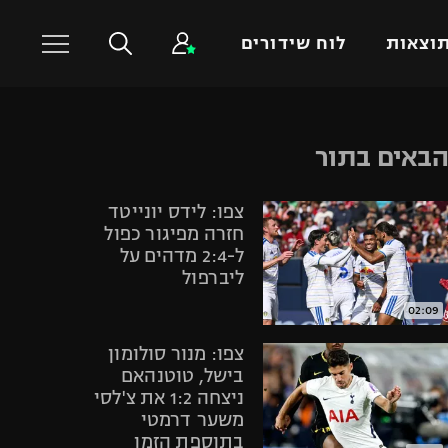
וצאות
לוח שידורים
כדורסל עולמי
ענפים נוספים
באים בתור
NBA
טניס
צפו: לידס יונייטד
יורוליג
כדוריד
חזרה מפיגור כפול
יורוקאפ
כדורעף
ל-2:4 מדהים על
ליברפול
שחייה
ג'ודו
02:09
אגרוף
צפו: מנור סולומון
ספורט אולימפי
בישל, טוטנהאם
ניצחה 1:2 את צ'לסי
UFC
משער דרמטי
היאבקות WWE
בתוספת הזמן