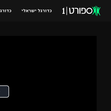
כדורגל ישראלי
כדורגל
VOD
כדורג
רץ ברשת
ליגת ה
ליגה ל
תוצאות
גביע הט
לוח שידורים
ליגיונר
ברחבה
גביע ה
נבחרת 
"מעל הליגה" – פודקאסט
מכבי ח
"מחצית בשכונה" – פודקאסט
בית"ר י
משתתפים וזוכים בפרסים
מכבי ת