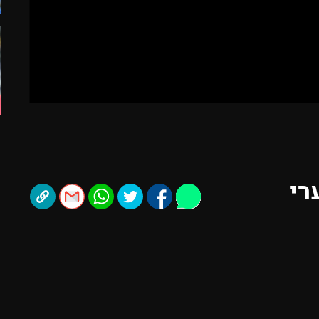
תל אביב
ליגה סינית
חיפה
ליגה ברזילאית
באר שבע
ליגות נוספות
תניה
דה
רי