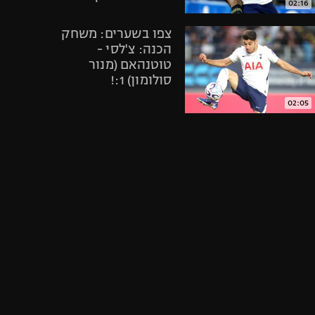
02:16
אופניים
צפו בשערים: משחק
ספורט מוטורי
הכנה: צ'לסי -
כדורמים
טוטנהאם (מנור
פוטבול אמריקאי NFL
סולומון) 1:!
בייסבול MLB
02:05
ספורט אתגרי
תיקתקנו, סיכום
ואקסטרים
אירועי היום
אומנויות לחימה
בספורט, 2.6
גיימינג E-Sports
05:00
צפו בתקציר
הדרמה: טוטנהאם
נשארה בפרמיירליג
אחרי 0:1 על אברטון
01:56