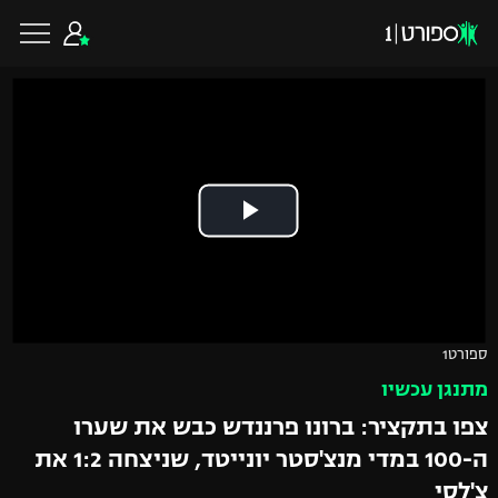
כדורגל ישראלי
ליגת העל
כדורגל עולמי
ליגה לאומית
ליגת האלופות
כדורסל ישראלי
ספורט1
גביע הטוטו
מתנגן עכשיו
ליגה אירופית
ליגת ווינר סל
ליגיונרים
כדורסל עולמי
צפו בתקציר: ברונו פרננדש כבש את שערו
ליגה אנגלית
ה-100 במדי מנצ'סטר יונייטד, שניצחה 1:2 את
ליגה לאומית
גביע המדינה
NBA
צ'לסי
ליגה גרמנית
ענפים נוספים