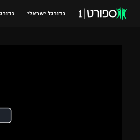
כדורגל ישראלי
כדורגל
VOD
כדורג
רץ ברשת
ליגת ה
ליגה ל
תוצאות
גביע הט
לוח שידורים
ליגיונר
ברחבה
גביע ה
נבחרת 
"מעל הליגה" – פודקאסט
מכבי ח
"מחצית בשכונה" – פודקאסט
בית"ר י
משתתפים וזוכים בפרסים
מכבי ת