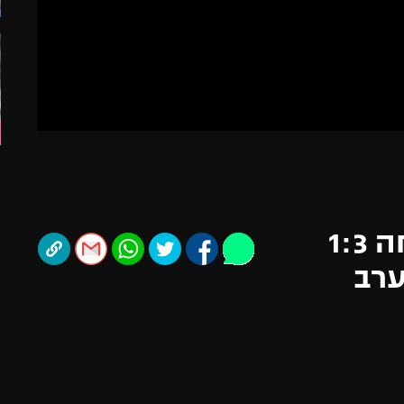
תל אביב
ליגה סינית
חיפה
ליגה ברזילאית
באר שבע
ליגות נוספות
תניה
דה
צפו בתקציר: פולהאם ניצחה 1:3
ערב