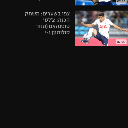
02:16
אופניים
צפו בשערים: משחק
ספורט מוטורי
הכנה: צ'לסי -
כדורמים
טוטנהאם (מנור
פוטבול אמריקאי NFL
סולומון) 1:!
בייסבול MLB
02:05
ספורט אתגרי
תיקתקנו, סיכום
ואקסטרים
אירועי היום
אומנויות לחימה
בספורט, 2.6
גיימינג E-Sports
05:00
צפו בתקציר
הדרמה: טוטנהאם
נשארה בפרמיירליג
אחרי 0:1 על אברטון
01:56