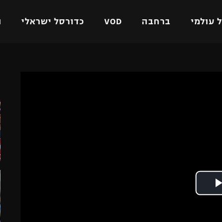
 עולמי
ברחבה
VOD
כדורסל ישראלי
ת
ל ישראלי
כדורגל עולמי
כדורסל ישראלי
ה
על
ליגת האלופות
ליגת ווינר סל
אומית
ליגה אירופית
ליגה לאומית
וטו
ליגה אנגלית
כדורסל נשים
ים
ליגה גרמנית
מכבי תל אביב
מדינה
ליגה ספרדית
הפועל חולון
ישראל
ליגה איטלקית
הפועל ירושלים
יפה
ליגה צרפתית
דני אבדיה
רושלים
ליגה הולנדית
ל אביב
ליגה טורקית