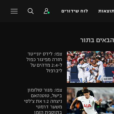
וצאות
לוח שידורים
כדורסל עולמי
ענפים נוספים
באים בתור
NBA
טניס
צפו: לידס יונייטד
יורוליג
כדוריד
חזרה מפיגור כפול
יורוקאפ
כדורעף
ל-2:4 מדהים על
ליברפול
שחייה
ג'ודו
02:09
אגרוף
צפו: מנור סולומון
ספורט אולימפי
בישל, טוטנהאם
ניצחה 1:2 את צ'לסי
UFC
משער דרמטי
היאבקות WWE
בתוספת הזמן