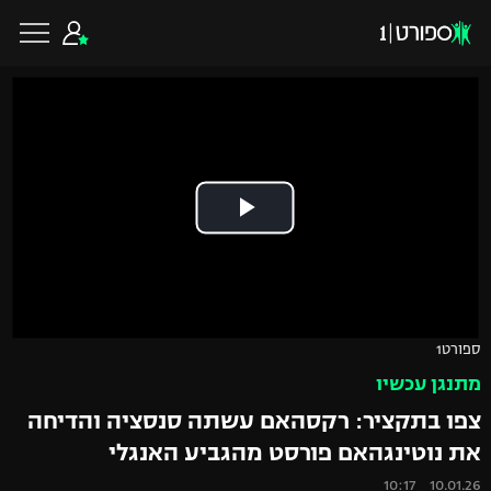
כדורגל ישראלי
ליגת העל
כדורגל עולמי
ליגה לאומית
ליגת האלופות
כדורסל ישראלי
ספורט1
גביע הטוטו
מתנגן עכשיו
ליגה אירופית
ליגת ווינר סל
ליגיונרים
כדורסל עולמי
צפו בתקציר: רקסהאם עשתה סנסציה והדיחה
ליגה אנגלית
את נוטינגהאם פורסט מהגביע האנגלי
ליגה לאומית
גביע המדינה
NBA
10.01.26 10:17
ליגה גרמנית
ענפים נוספים