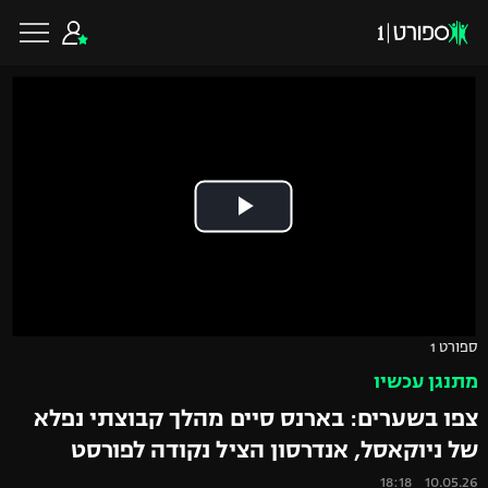
כדורגל ישראלי
ליגת העל
כדורגל עולמי
ליגה לאומית
ליגת האלופות
כדורסל ישראלי
ספורט 1
גביע הטוטו
מתנגן עכשיו
ליגה אירופית
ליגת ווינר סל
ליגיונרים
כדורסל עולמי
צפו בשערים: בארנס סיים מהלך קבוצתי נפלא
ליגה אנגלית
של ניוקאסל, אנדרסון הציל נקודה לפורסט
ליגה לאומית
גביע המדינה
NBA
10.05.26 18:18
ליגה גרמנית
ענפים נוספים