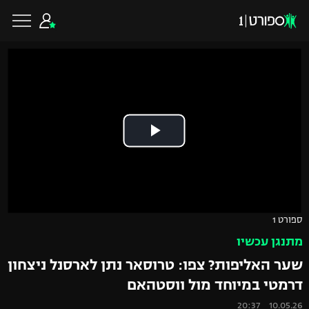
כדורגל ישראלי
ליגת העל
כדורגל עולמי
ליגה לאומית
ליגת האלופות
כדורסל ישראלי
ספורט 1
גביע הטוטו
מתנגן עכשיו
ליגה אירופית
ליגת ווינר סל
ליגיונרים
כדורסל עולמי
שער האליפות? צפו: טרוסאר נתן לארסנל ניצחון
ליגה אנגלית
דרמטי במיוחד מול ווסטהאם
ליגה לאומית
גביע המדינה
NBA
10.05.26 20:37
ליגה גרמנית
ענפים נוספים