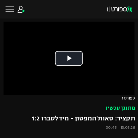
כדורגל ישראלי
ליגת העל
כדורגל עולמי
ליגה לאומית
ליגת האלופות
כדורסל ישראלי
ספורט 1
גביע הטוטו
מתנגן עכשיו
ליגה אירופית
ליגת ווינר סל
ליגיונרים
כדורסל עולמי
תקציר: סאות'המפטון - מידלסברו 1:2
ליגה אנגלית
13.05.26 00:45
ליגה לאומית
גביע המדינה
NBA
ליגה גרמנית
ענפים נוספים